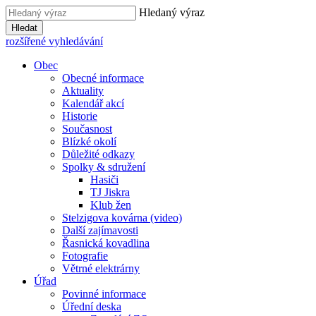
Hledaný výraz
Hledat
rozšířené vyhledávání
Obec
Obecné informace
Aktuality
Kalendář akcí
Historie
Současnost
Blízké okolí
Důležité odkazy
Spolky & sdružení
Hasiči
TJ Jiskra
Klub žen
Stelzigova kovárna (video)
Další zajímavosti
Řasnická kovadlina
Fotografie
Větrné elektrárny
Úřad
Povinné informace
Úřední deska