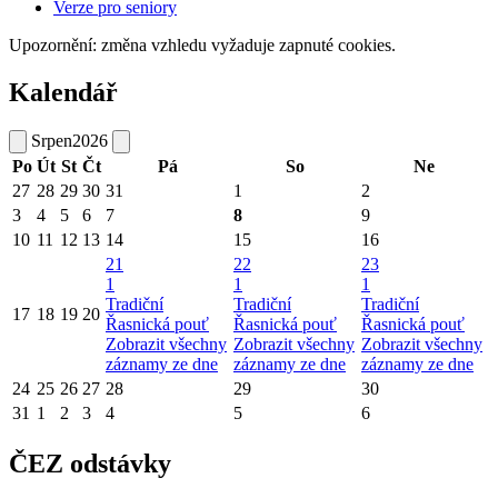
Verze pro seniory
Upozornění: změna vzhledu vyžaduje zapnuté cookies.
Kalendář
Srpen
2026
Po
Út
St
Čt
Pá
So
Ne
27
28
29
30
31
1
2
3
4
5
6
7
8
9
10
11
12
13
14
15
16
21
22
23
1
1
1
Tradiční
Tradiční
Tradiční
17
18
19
20
Řasnická pouť
Řasnická pouť
Řasnická pouť
Zobrazit všechny
Zobrazit všechny
Zobrazit všechny
záznamy ze dne
záznamy ze dne
záznamy ze dne
24
25
26
27
28
29
30
31
1
2
3
4
5
6
ČEZ odstávky