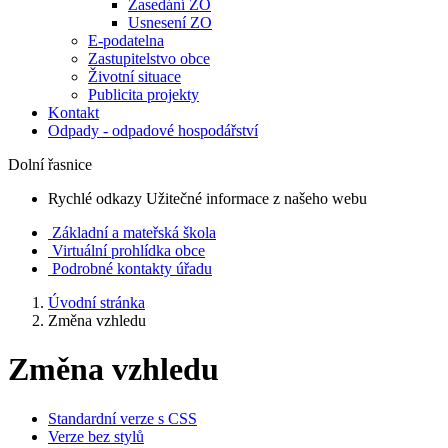
Zasedání ZO
Usnesení ZO
E-podatelna
Zastupitelstvo obce
Životní situace
Publicita projekty
Kontakt
Odpady - odpadové hospodářství
Dolní řasnice
Rychlé odkazy
Užitečné informace z našeho webu
Základní a mateřská škola
Virtuální prohlídka obce
Podrobné kontakty úřadu
Úvodní stránka
Změna vzhledu
Změna vzhledu
Standardní verze s CSS
Verze bez stylů