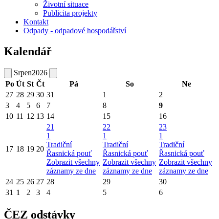
Životní situace
Publicita projekty
Kontakt
Odpady - odpadové hospodářství
Kalendář
Srpen
2026
Po
Út
St
Čt
Pá
So
Ne
27
28
29
30
31
1
2
3
4
5
6
7
8
9
10
11
12
13
14
15
16
21
22
23
1
1
1
Tradiční
Tradiční
Tradiční
17
18
19
20
Řasnická pouť
Řasnická pouť
Řasnická pouť
Zobrazit všechny
Zobrazit všechny
Zobrazit všechny
záznamy ze dne
záznamy ze dne
záznamy ze dne
24
25
26
27
28
29
30
31
1
2
3
4
5
6
ČEZ odstávky