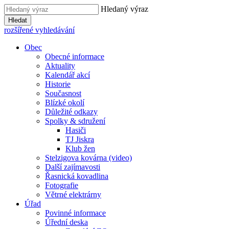
Hledaný výraz
Hledat
rozšířené vyhledávání
Obec
Obecné informace
Aktuality
Kalendář akcí
Historie
Současnost
Blízké okolí
Důležité odkazy
Spolky & sdružení
Hasiči
TJ Jiskra
Klub žen
Stelzigova kovárna (video)
Další zajímavosti
Řasnická kovadlina
Fotografie
Větrné elektrárny
Úřad
Povinné informace
Úřední deska