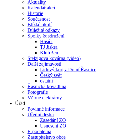
Aktuality
Kalendář akcí
Historie
Současnost
Blízké okolí
Důležité odkazy
Spolky & sdružení
Hasiči
TJ Jiskra
Klub žen
Stelzigova kovárna (video)
Další zajímavosti
Lidový kroj z Dolní Řasnice
Český svět
ostatní
Řasnická kovadlina
Fotografie
Větrné elektrárny
Úřad
Povinné informace
Úřední deska
Zasedání ZO
Usnesení ZO
E-podatelna
Zastupitelstvo obce