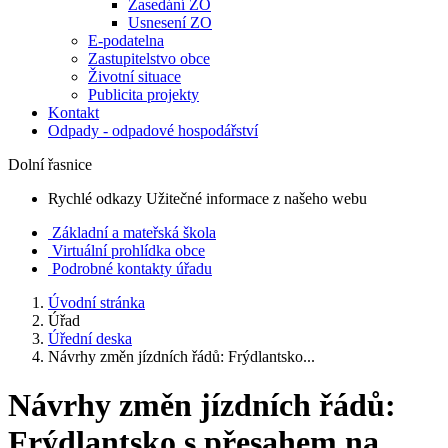
Zasedání ZO
Usnesení ZO
E-podatelna
Zastupitelstvo obce
Životní situace
Publicita projekty
Kontakt
Odpady - odpadové hospodářství
Dolní řasnice
Rychlé odkazy
Užitečné informace z našeho webu
Základní a mateřská škola
Virtuální prohlídka obce
Podrobné kontakty úřadu
Úvodní stránka
Úřad
Úřední deska
Návrhy změn jízdních řádů: Frýdlantsko...
Návrhy změn jízdních řádů:
Frýdlantsko s přesahem na