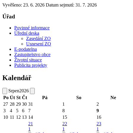
Vyvěšeno: 23. 6. 2026
Datum sejmutí: 31. 7. 2026
Úřad
Povinné informace
Úřední deska
Zasedání ZO
Usnesení ZO
E-podatelna
Zastupitelstvo obce
Životní situace
Publicita projekty
Kalendář
Srpen
2026
Po
Út
St
Čt
Pá
So
Ne
27
28
29
30
31
1
2
3
4
5
6
7
8
9
10
11
12
13
14
15
16
21
22
23
1
1
1