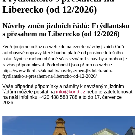
Liberecko (od 12/2026)
Návrhy změn jízdních řádů: Frýdlantsko
s přesahem na Liberecko (od 12/2026)
Zveřejňujeme odkaz na web kde naleznete návrhy jízních řádů
autobusové dopravy které budou platné od prosince letošního
roku. Nyní se mohou občané včas seznámit s návrhy a mohou je
zavčas připomínkovat. Podrobnosti jsou přímo na webu :
https://www.iidol.cz/aktuality/navrhy-zmen-jizdnich-radu-
frydlantsko-s-presahem-na-liberecko-od-12-2026/
Vaše případné připomínky a náměty k navrženým jízdním
řádům můžete posílat na
info@korid.cz
nebo je zatelefonovat
na naši infolinku +420 488 588 788 a to do 17. července
2026