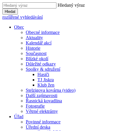
Hledaný výraz
Hledat
rozšířené vyhledávání
Obec
Obecné informace
Aktuality
Kalendář akcí
Historie
Současnost
Blízké okolí
Důležité odkazy
Spolky & sdružení
Hasiči
TJ Jiskra
Klub žen
Stelzigova kovárna (video)
Další zajímavosti
Řasnická kovadlina
Fotografie
Větrné elektrárny
Úřad
Povinné informace
Úřední deska