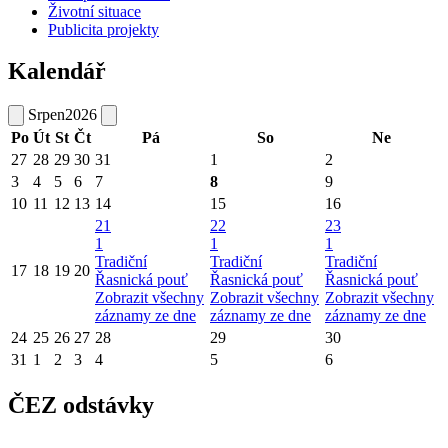
Životní situace
Publicita projekty
Kalendář
Srpen
2026
Po
Út
St
Čt
Pá
So
Ne
27
28
29
30
31
1
2
3
4
5
6
7
8
9
10
11
12
13
14
15
16
21
22
23
1
1
1
Tradiční
Tradiční
Tradiční
17
18
19
20
Řasnická pouť
Řasnická pouť
Řasnická pouť
Zobrazit všechny
Zobrazit všechny
Zobrazit všechny
záznamy ze dne
záznamy ze dne
záznamy ze dne
24
25
26
27
28
29
30
31
1
2
3
4
5
6
ČEZ odstávky