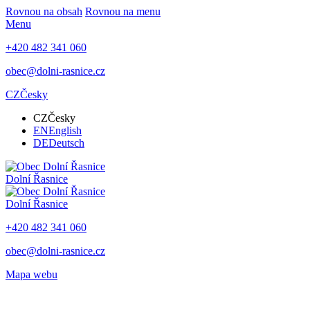
Rovnou na obsah
Rovnou na menu
Menu
+420 482 341 060
obec@dolni-rasnice.cz
CZ
Česky
CZ
Česky
EN
English
DE
Deutsch
Dolní Řasnice
Dolní Řasnice
+420 482 341 060
obec@dolni-rasnice.cz
Mapa webu