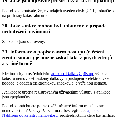
19. Jaké jsou opravné prostředky a jak se uplatňují
Pokud se domníváte, že je v údajích uveden chybný údaj, obraťte se
na příslušný katastrální úřad.
20. Jaké sankce mohou být uplatněny v případě
nedodržení povinností
Sankce nejsou stanoveny.
23. Informace o popisovaném postupu (o řešení
životní situace) je možné získat také z jiných zdrojů
a v jiné formě
Elektronicky prostřednictvím
aplikace Dálkový přístup
; výpis z
katastru nemovitostí získaný dálkovým přístupem v elektronické
podobě je opatřen elektronickou značkou a je veřejnou listinou.
Aplikace je určena registrovaným uživatelům; výstupy z aplikace
jsou zpoplatněny.
Pokud si potřebujete pouze ověřit některé informace z katastru
nemovitostí, můžete využít zdarma a bez registrace
aplikaci
Nahlížení do katastru nemovitostí
, prostřednictvím které lze nahlížet