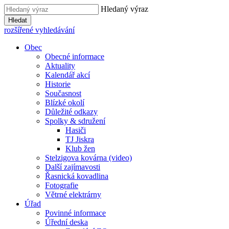
Hledaný výraz
Hledat
rozšířené vyhledávání
Obec
Obecné informace
Aktuality
Kalendář akcí
Historie
Současnost
Blízké okolí
Důležité odkazy
Spolky & sdružení
Hasiči
TJ Jiskra
Klub žen
Stelzigova kovárna (video)
Další zajímavosti
Řasnická kovadlina
Fotografie
Větrné elektrárny
Úřad
Povinné informace
Úřední deska