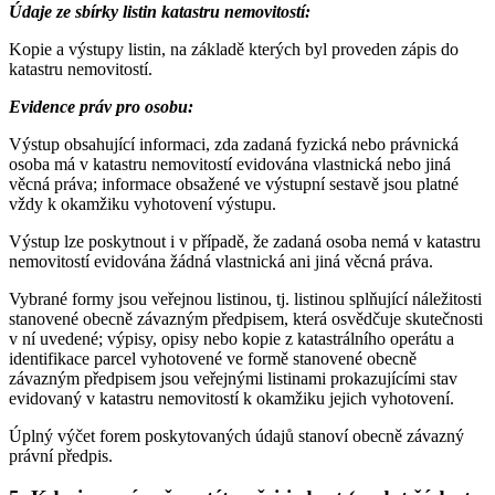
Údaje ze sbírky listin katastru nemovitostí:
Kopie a výstupy listin, na základě kterých byl proveden zápis do
katastru nemovitostí.
Evidence práv pro osobu:
Výstup obsahující informaci, zda zadaná fyzická nebo právnická
osoba má v katastru nemovitostí evidována vlastnická nebo jiná
věcná práva; informace obsažené ve výstupní sestavě jsou platné
vždy k okamžiku vyhotovení výstupu.
Výstup lze poskytnout i v případě, že zadaná osoba nemá v katastru
nemovitostí evidována žádná vlastnická ani jiná věcná práva.
Vybrané formy jsou veřejnou listinou, tj. listinou splňující náležitosti
stanovené obecně závazným předpisem, která osvědčuje skutečnosti
v ní uvedené; výpisy, opisy nebo kopie z katastrálního operátu a
identifikace parcel vyhotovené ve formě stanovené obecně
závazným předpisem jsou veřejnými listinami prokazujícími stav
evidovaný v katastru nemovitostí k okamžiku jejich vyhotovení.
Úplný výčet forem poskytovaných údajů stanoví obecně závazný
právní předpis.