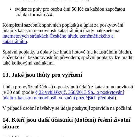
evidence práv pro osobu činí 50 Kč za každou započatou
stránku formátu A4.
Kompletní sazebník správních poplatků a úplat za poskytování
údajů z katastru nemovitostí katastrálními úřady naleznete na
internetových stránkách Českého úřadu zeměměřického a
katastrálního
.
Správní poplatky a úplaty lze hradit hotově (na katastrálním úřadu),
složenkou či bezhotovostním převodem; správní poplatky lze hradit
také kolkovými známkami.
13. Jaké jsou lhůty pro vyřízení
Lhůta pro vyřízení žádostí o poskytnutí údajů z katastru nemovitostí
je 30 dnů (podle
§ 22 vyhlášky č. 358/2013 Sb., o poskytování
údajů z katastru nemovitostí, ve znění pozdějších předpisů
).
V případě osobní návštěvy se údaje poskytují zpravidla na počkání.
14. Kteří jsou další účastníci (dotčení) řešení životní
situace