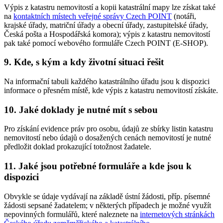
Výpis z katastru nemovitostí a kopii katastrální mapy lze získat také
na
kontaktních místech veřejné správy Czech POINT
(notáři,
krajské úřady, matriční úřady a obecní úřady, zastupitelské úřady,
Česká pošta a Hospodářská komora); výpis z katastru nemovitostí
pak také pomocí webového formuláře Czech POINT (E-SHOP).
9. Kde, s kým a kdy životní situaci řešit
Na informační tabuli každého katastrálního úřadu jsou k dispozici
informace o přesném místě, kde výpis z katastru nemovitostí získáte.
10. Jaké doklady je nutné mít s sebou
Pro získání evidence práv pro osobu, údajů ze sbírky listin katastru
nemovitostí nebo údajů o dosažených cenách nemovitostí je nutné
předložit doklad prokazující totožnost žadatele.
11. Jaké jsou potřebné formuláře a kde jsou k
dispozici
Obvykle se údaje vydávají na základě ústní žádosti, příp. písemné
žádosti sepsané žadatelem; v některých případech je možné využít
nepovinných formulářů, které naleznete na
internetových stránkách