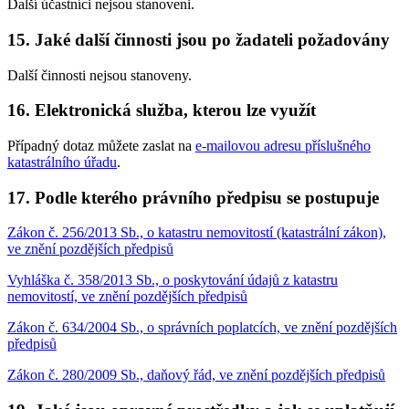
Další účastníci nejsou stanoveni.
15. Jaké další činnosti jsou po žadateli požadovány
Další činnosti nejsou stanoveny.
16. Elektronická služba, kterou lze využít
Případný dotaz můžete zaslat na
e-mailovou adresu příslušného
katastrálního úřadu
.
17. Podle kterého právního předpisu se postupuje
Zákon č. 256/2013 Sb., o katastru nemovitostí (katastrální zákon),
ve znění pozdějších předpisů
Vyhláška č. 358/2013 Sb., o poskytování údajů z katastru
nemovitostí, ve znění pozdějších předpisů
Zákon č. 634/2004 Sb., o správních poplatcích, ve znění pozdějších
předpisů
Zákon č. 280/2009 Sb., daňový řád, ve znění pozdějších předpisů