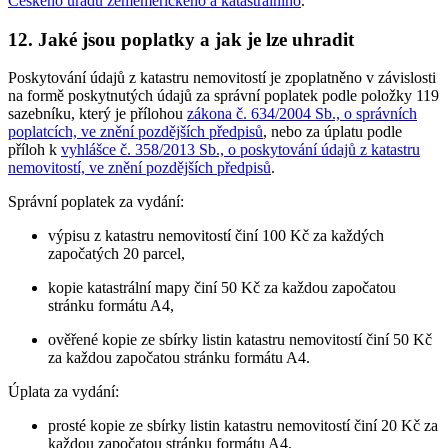
Českého úřadu zeměměřického a katastrálního
.
12. Jaké jsou poplatky a jak je lze uhradit
Poskytování údajů z katastru nemovitostí je zpoplatněno v závislosti
na formě poskytnutých údajů za správní poplatek podle položky 119
sazebníku, který je přílohou
zákona č. 634/2004 Sb., o správních
poplatcích, ve znění pozdějších předpisů
, nebo za úplatu podle
příloh k
vyhlášce č. 358/2013 Sb., o poskytování údajů z katastru
nemovitostí, ve znění pozdějších předpisů
.
Správní poplatek za vydání:
výpisu z katastru nemovitostí činí 100 Kč za každých
započatých 20 parcel,
kopie katastrální mapy činí 50 Kč za každou započatou
stránku formátu A4,
ověřené kopie ze sbírky listin katastru nemovitostí činí 50 Kč
za každou započatou stránku formátu A4.
Úplata za vydání:
prosté kopie ze sbírky listin katastru nemovitostí činí 20 Kč za
každou započatou stránku formátu A4,