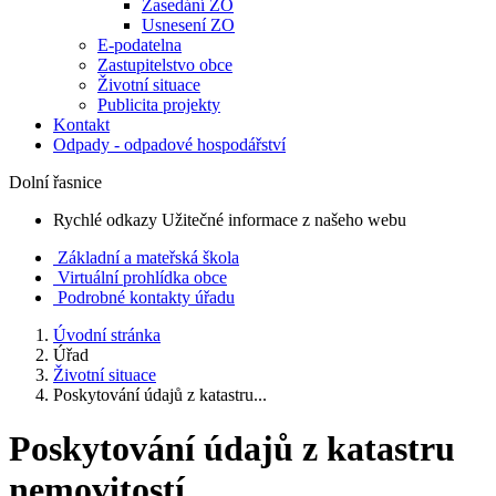
Zasedání ZO
Usnesení ZO
E-podatelna
Zastupitelstvo obce
Životní situace
Publicita projekty
Kontakt
Odpady - odpadové hospodářství
Dolní řasnice
Rychlé odkazy
Užitečné informace z našeho webu
Základní a mateřská škola
Virtuální prohlídka obce
Podrobné kontakty úřadu
Úvodní stránka
Úřad
Životní situace
Poskytování údajů z katastru...
Poskytování údajů z katastru
nemovitostí