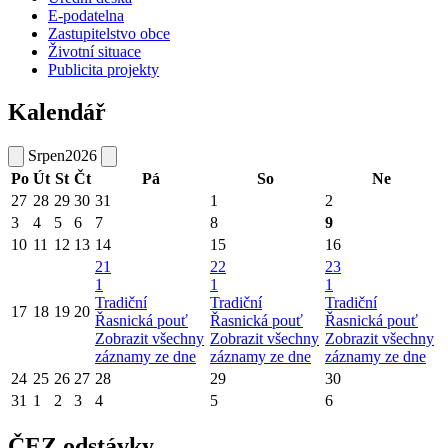
E-podatelna
Zastupitelstvo obce
Životní situace
Publicita projekty
Kalendář
Srpen
2026
Po
Út
St
Čt
Pá
So
Ne
27
28
29
30
31
1
2
3
4
5
6
7
8
9
10
11
12
13
14
15
16
21
22
23
1
1
1
Tradiční
Tradiční
Tradiční
17
18
19
20
Řasnická pouť
Řasnická pouť
Řasnická pouť
Zobrazit všechny
Zobrazit všechny
Zobrazit všechny
záznamy ze dne
záznamy ze dne
záznamy ze dne
24
25
26
27
28
29
30
31
1
2
3
4
5
6
ČEZ odstávky