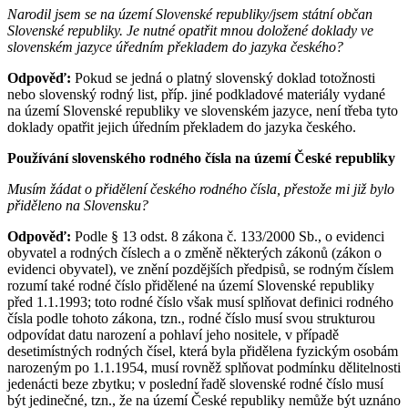
Narodil jsem se na území Slovenské republiky/jsem státní občan
Slovenské republiky. Je nutné opatřit mnou doložené doklady ve
slovenském jazyce úředním překladem do jazyka českého?
Odpověď:
Pokud se jedná o platný slovenský doklad totožnosti
nebo slovenský rodný list, příp. jiné podkladové materiály vydané
na území Slovenské republiky ve slovenském jazyce, není třeba tyto
doklady opatřit jejich úředním překladem do jazyka českého.
Používání slovenského rodného čísla na území České republiky
Musím žádat o přidělení českého rodného čísla, přestože mi již bylo
přiděleno na Slovensku?
Odpověď:
Podle § 13 odst. 8 zákona č. 133/2000 Sb., o evidenci
obyvatel a rodných číslech a o změně některých zákonů (zákon o
evidenci obyvatel), ve znění pozdějších předpisů, se rodným číslem
rozumí také rodné číslo přidělené na území Slovenské republiky
před 1.1.1993; toto rodné číslo však musí splňovat definici rodného
čísla podle tohoto zákona, tzn., rodné číslo musí svou strukturou
odpovídat datu narození a pohlaví jeho nositele, v případě
desetimístných rodných čísel, která byla přidělena fyzickým osobám
narozeným po 1.1.1954, musí rovněž splňovat podmínku dělitelnosti
jedenácti beze zbytku; v poslední řadě slovenské rodné číslo musí
být jedinečné, tzn., že na území České republiky nemůže být uznáno