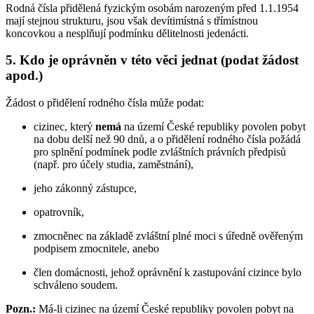
Rodná čísla přidělená fyzickým osobám narozeným před 1.1.1954
mají stejnou strukturu, jsou však devítimístná s třímístnou
koncovkou a nesplňují podmínku dělitelnosti jedenácti.
5. Kdo je oprávněn v této věci jednat (podat žádost
apod.)
Žádost o přidělení rodného čísla může podat:
cizinec, který
nemá
na území České republiky povolen pobyt
na dobu delší než 90 dnů, a o přidělení rodného čísla požádá
pro splnění podmínek podle zvláštních právních předpisů
(např. pro účely studia, zaměstnání),
jeho zákonný zástupce,
opatrovník,
zmocněnec na základě zvláštní plné moci s úředně ověřeným
podpisem zmocnitele, anebo
člen domácnosti, jehož oprávnění k zastupování cizince bylo
schváleno soudem.
Pozn.:
Má-li cizinec na území České republiky povolen pobyt na