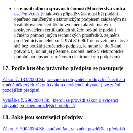
na
e-mail odboru správních činností Ministerstva vnitra
:
osc@mvcr.cz
(v takovém případě však musí být podání
opatřeno zaručeným elektronickým podpisem založeným na
kvalifikovaném certifikátu vydaném akreditovaným
poskytovatelem certifikačních služeb; pokud je podání
učiněno pomocí jiných technických prostředků, zejména
prostřednictvím telefaxu č. 974 816 861 nebo veřejné datové
sítě bez použití zaručeného podpisu, je nutné jej do 5 dnů
potvrdit, tj. učinit jej písemně, osobně, nebo v elektronické
podobě podepsané zaručeným elektronickým podpisem).
17. Podle kterého právního předpisu se postupuje
Zákon č. 133/2000 Sb., o evidenci obyvatel a rodných číslech a o
změně některých zákonů (zákon o evidenci obyvatel), ve znění
pozdějších předpisů
Vyhláška č. 296/2004 Sb., kterou se provádí zákon o evidenci
obyvatel, ve znění pozdějších předpisů
18. Jaké jsou související předpisy
Zákon č. 500/2004 Sb., správní řád, ve znění pozdějších předpisů