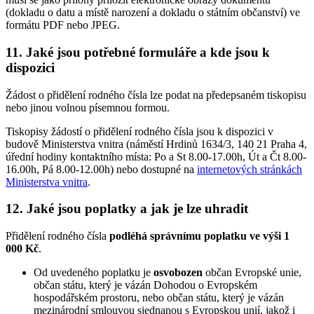
(dokladu o datu a místě narození a dokladu o státním občanství) ve
formátu PDF nebo JPEG.
11. Jaké jsou potřebné formuláře a kde jsou k
dispozici
Žádost o přidělení rodného čísla lze podat na předepsaném tiskopisu
nebo jinou volnou písemnou formou.
Tiskopisy žádostí o přidělení rodného čísla jsou k dispozici v
budově Ministerstva vnitra (náměstí Hrdinů 1634/3, 140 21 Praha 4,
úřední hodiny kontaktního místa: Po a St 8.00-17.00h, Út a Čt 8.00-
16.00h, Pá 8.00-12.00h) nebo dostupné na
internetových stránkách
Ministerstva vnitra
.
12. Jaké jsou poplatky a jak je lze uhradit
Přidělení rodného čísla
podléhá správnímu poplatku ve výši 1
000 Kč
.
Od uvedeného poplatku je
osvobozen
občan Evropské unie,
občan státu, který je vázán Dohodou o Evropském
hospodářském prostoru, nebo občan státu, který je vázán
mezinárodní smlouvou sjednanou s Evropskou unií, jakož i