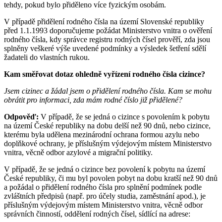
tehdy, pokud bylo přiděleno více fyzickým osobám.
V případě přidělení rodného čísla na území Slovenské republiky
před 1.1.1993 doporučujeme požádat Ministerstvo vnitra o ověření
rodného čísla, kdy správce registru rodných čísel prověří, zda jsou
splněny veškeré výše uvedené podmínky a výsledek šetření sdělí
žadateli do vlastních rukou.
Kam směřovat dotaz ohledně vyřízení rodného čísla cizince?
Jsem cizinec a žádal jsem o přidělení rodného čísla. Kam se mohu
obrátit pro informaci, zda mám rodné číslo již přidělené?
Odpověď:
V případě, že se jedná o cizince s povolením k pobytu
na území České republiky na dobu delší než 90 dnů, nebo cizince,
kterému byla udělena mezinárodní ochrana formou azylu nebo
doplňkové ochrany, je příslušným výdejovým místem Ministerstvo
vnitra, věcně odbor azylové a migrační politiky.
V případě, že se jedná o cizince bez povolení k pobytu na území
České republiky, či mu byl povolen pobyt na dobu kratší než 90 dnů
a požádal o přidělení rodného čísla pro splnění podmínek podle
zvláštních předpisů (např. pro účely studia, zaměstnání apod.), je
příslušným výdejovým místem Ministerstvo vnitra, věcně odbor
správních činností, oddělení rodných čísel, sídlící na adrese: