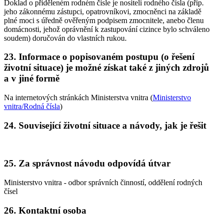
Doklad o přiděleném rodném čísle je nositeli rodného čísla (příp.
jeho zákonnému zástupci, opatrovníkovi, zmocněnci na základě
plné moci s úředně ověřeným podpisem zmocnitele, anebo členu
domácnosti, jehož oprávnění k zastupování cizince bylo schváleno
soudem) doručován do vlastních rukou.
23. Informace o popisovaném postupu (o řešení
životní situace) je možné získat také z jiných zdrojů
a v jiné formě
Na internetových stránkách Ministerstva vnitra (
Ministerstvo
vnitra/Rodná čísla
)
24. Související životní situace a návody, jak je řešit
25. Za správnost návodu odpovídá útvar
Ministerstvo vnitra - odbor správních činností, oddělení rodných
čísel
26. Kontaktní osoba