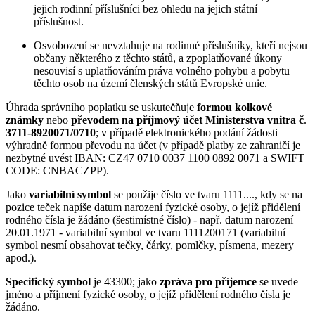
jejich rodinní příslušníci bez ohledu na jejich státní
příslušnost.
Osvobození se nevztahuje na rodinné příslušníky, kteří nejsou
občany některého z těchto států, a zpoplatňované úkony
nesouvisí s uplatňováním práva volného pohybu a pobytu
těchto osob na území členských států Evropské unie.
Úhrada správního poplatku se uskutečňuje
formou kolkové
známky
nebo
převodem na příjmový účet Ministerstva vnitra č
.
3711-8920071/0710
; v případě elektronického podání žádosti
výhradně formou převodu na účet (v případě platby ze zahraničí je
nezbytné uvést IBAN: CZ47 0710 0037 1100 0892 0071 a SWIFT
CODE: CNBACZPP).
Jako
variabilní symbol
se použije číslo ve tvaru 1111...., kdy se na
pozice teček napíše datum narození fyzické osoby, o jejíž přidělení
rodného čísla je žádáno (šestimístné číslo) - např. datum narození
20.01.1971 - variabilní symbol ve tvaru 1111200171 (variabilní
symbol nesmí obsahovat tečky, čárky, pomlčky, písmena, mezery
apod.).
Specifický symbol
je 43300; jako
zpráva pro příjemce
se uvede
jméno a příjmení fyzické osoby, o jejíž přidělení rodného čísla je
žádáno.