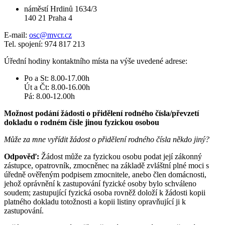
náměstí Hrdinů 1634/3
140 21 Praha 4
E-mail:
osc@mvcr.cz
Tel. spojení: 974 817 213
Úřední hodiny kontaktního místa na výše uvedené adrese:
Po a St: 8.00-17.00h
Út a Čt: 8.00-16.00h
Pá: 8.00-12.00h
Možnost podání žádosti o přidělení rodného čísla/převzetí
dokladu o rodném čísle jinou fyzickou osobou
Může za mne vyřídit žádost o přidělení rodného čísla někdo jiný?
Odpověď:
Žádost může za fyzickou osobu podat její zákonný
zástupce, opatrovník, zmocněnec na základě zvláštní plné moci s
úředně ověřeným podpisem zmocnitele, anebo člen domácnosti,
jehož oprávnění k zastupování fyzické osoby bylo schváleno
soudem; zastupující fyzická osoba rovněž doloží k žádosti kopii
platného dokladu totožnosti a kopii listiny opravňující ji k
zastupování.