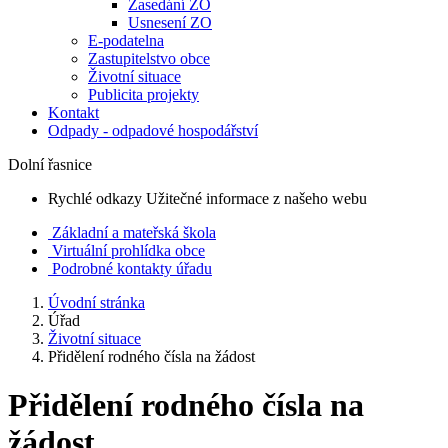
Zasedání ZO
Usnesení ZO
E-podatelna
Zastupitelstvo obce
Životní situace
Publicita projekty
Kontakt
Odpady - odpadové hospodářství
Dolní řasnice
Rychlé odkazy
Užitečné informace z našeho webu
Základní a mateřská škola
Virtuální prohlídka obce
Podrobné kontakty úřadu
Úvodní stránka
Úřad
Životní situace
Přidělení rodného čísla na žádost
Přidělení rodného čísla na
žádost