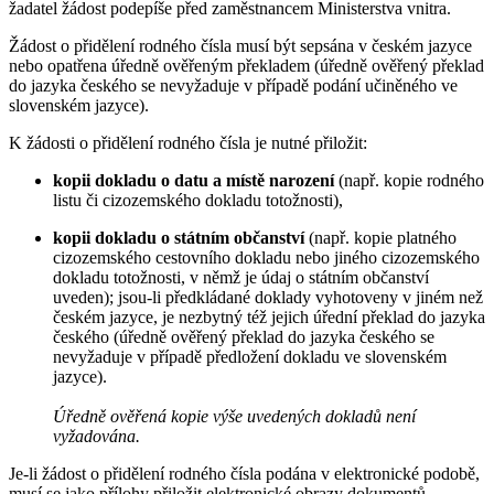
žadatel žádost podepíše před zaměstnancem Ministerstva vnitra.
Žádost o přidělení rodného čísla musí být sepsána v českém jazyce
nebo opatřena úředně ověřeným překladem (úředně ověřený překlad
do jazyka českého se nevyžaduje v případě podání učiněného ve
slovenském jazyce).
K žádosti o přidělení rodného čísla je nutné přiložit:
kopii dokladu o datu a místě narození
(např. kopie rodného
listu či cizozemského dokladu totožnosti),
kopii dokladu o státním občanství
(např. kopie platného
cizozemského cestovního dokladu nebo jiného cizozemského
dokladu totožnosti, v němž je údaj o státním občanství
uveden); jsou-li předkládané doklady vyhotoveny v jiném než
českém jazyce, je nezbytný též jejich úřední překlad do jazyka
českého (úředně ověřený překlad do jazyka českého se
nevyžaduje v případě předložení dokladu ve slovenském
jazyce).
Úředně ověřená kopie výše uvedených dokladů není
vyžadována.
Je-li žádost o přidělení rodného čísla podána v elektronické podobě,
musí se jako přílohy přiložit elektronické obrazy dokumentů