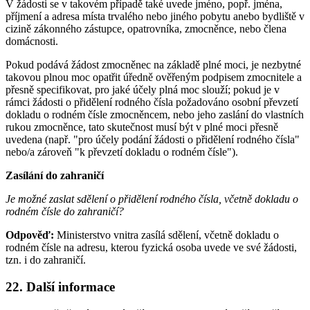
V žádosti se v takovém případě také uvede jméno, popř. jména,
příjmení a adresa místa trvalého nebo jiného pobytu anebo bydliště v
cizině zákonného zástupce, opatrovníka, zmocněnce, nebo člena
domácnosti.
Pokud podává žádost zmocněnec na základě plné moci, je nezbytné
takovou plnou moc opatřit úředně ověřeným podpisem zmocnitele a
přesně specifikovat, pro jaké účely plná moc slouží; pokud je v
rámci žádosti o přidělení rodného čísla požadováno osobní převzetí
dokladu o rodném čísle zmocněncem, nebo jeho zaslání do vlastních
rukou zmocněnce, tato skutečnost musí být v plné moci přesně
uvedena (např. "pro účely podání žádosti o přidělení rodného čísla"
nebo/a zároveň "k převzetí dokladu o rodném čísle").
Zasílání do zahraničí
Je možné zaslat sdělení o přidělení rodného čísla, včetně dokladu o
rodném čísle do zahraničí?
Odpověď:
Ministerstvo vnitra zasílá sdělení, včetně dokladu o
rodném čísle na adresu, kterou fyzická osoba uvede ve své žádosti,
tzn. i do zahraničí.
22. Další informace