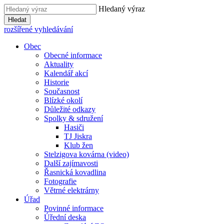
Hledaný výraz
Hledat
rozšířené vyhledávání
Obec
Obecné informace
Aktuality
Kalendář akcí
Historie
Současnost
Blízké okolí
Důležité odkazy
Spolky & sdružení
Hasiči
TJ Jiskra
Klub žen
Stelzigova kovárna (video)
Další zajímavosti
Řasnická kovadlina
Fotografie
Větrné elektrárny
Úřad
Povinné informace
Úřední deska