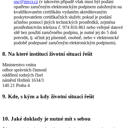
osc@mvcr.cz
(v takovém případě však musí být podání
opatřeno zaručeným elektronickým podpisem založeným na
kvalifikovaném certifikátu vydaném akreditovaným
poskytovatelem certifikačních služeb; pokud je podání
učiněno pomocí jiných technických prostředků, zejména
prostřednictvím telefaxu č. 974 816 861 nebo veřejné datové
sítě bez použití zaručeného podpisu, je nutné jej do 5 dnů
potvrdit, tj. učinit jej písemně, osobně, nebo v elektronické
podobě podepsané zaručeným elektronickým podpisem).
8. Na které instituci životní situaci řešit
Ministerstvo vnitra
odbor správních činností
oddělení rodných čísel
náměstí Hrdinů 1634/3
140 21 Praha 4
9. Kde, s kým a kdy životní situaci řešit
10. Jaké doklady je nutné mít s sebou