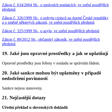
Zákon č. 634/2004 Sb., o správních poplatcích, ve znění pozdějších
předpisů
Zákon č. 326/1999 Sb., o pobytu cizinců na území České republiky
a o změně některých zákonů, ve znění pozdějších předpisů
Zákon č. 325/1999 Sb., o azylu, ve znění pozdějších předpisů
Zákon č. 89/2012 Sb., občanský zákoník, ve znění pozdějších
předpisů
19. Jaké jsou opravné prostředky a jak se uplatňují
Opravné prostředky jsou řešeny v souladu se správním řádem.
20. Jaké sankce mohou být uplatněny v případě
nedodržení povinností
Sankce nejsou stanoveny.
21. Nejčastější dotazy
Úřední překlad u slovenských dokladů