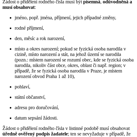
Žádost o přidělení rodného čísla musí být
písemná
,
odůvodněná
a
musí obsahovat
:
jméno, popř. jména, příjmení, jejich případné změny,
rodné příjmení,
den, měsíc a rok narození,
místo a okres narození; pokud se fyzická osoba narodila v
cizině, místo narození a stát, na jehož území se narodila
(pozn.: místem narození se rozumí obec, kde se fyzická osoba
narodila, nikoliv část obce, okres, oblast či např. region; v
případě, že se fyzická osoba narodila v Praze, je místem
narození obvod Praha 1 až 10),
pohlaví,
státní občanství,
adresu pro doručování,
datum sepsání žádosti.
Žádost o přidělení rodného čísla v listinné podobě musí obsahovat
úředně ověřený podpis žadatele
; ten se nevyžaduje v případě, že