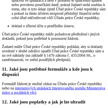
splácení ve splátkách a není v prodlení se splácením splátek
nebo povoleno posečkání daně, pokud žadatel nedá souhlas k
tomu, aby si tyto údaje zjistil Úřad práce České republiky sám
a pokud za tímto účelem nezprostí příslušný finanční nebo
celní úřad mlčenlivosti vůči Úřadu práce České republiky,
doklad o zřízení účtu u peněžního ústavu.
Úřad práce České republiky může požadovat předložení i jiných
dokladů, pokud jsou potřebné k posouzení žádosti.
Žadatel může Úřad práce České republiky požádat, aby si doklady
uvedené v druhé odrážce opatřil Úřad práce České republiky sám a
na své náklady (na základě § 147b zákona č. 435/2004 Sb., o
zaměstnanosti, ve znění pozdějších předpisů).
11. Jaké jsou potřebné formuláře a kde jsou k
dispozici
Formulář žádosti je možné získat na Úřadu práce České republiky
nebo na
internetových stránkách Integrovaného portálu Ministerstva
práce a sociálních věcí
.
12. Jaké jsou poplatky a jak je lze uhradit