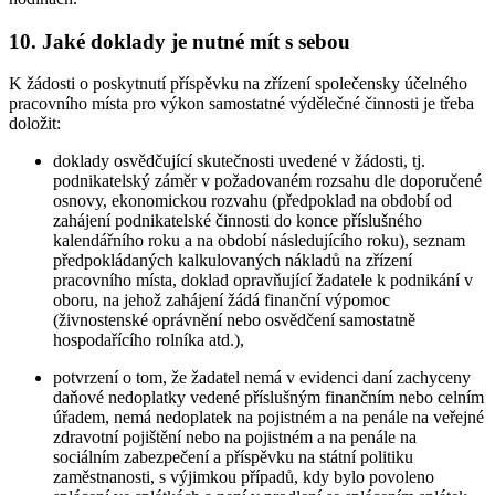
10. Jaké doklady je nutné mít s sebou
K žádosti o poskytnutí příspěvku na zřízení společensky účelného
pracovního místa pro výkon samostatné výdělečné činnosti je třeba
doložit:
doklady osvědčující skutečnosti uvedené v žádosti, tj.
podnikatelský záměr v požadovaném rozsahu dle doporučené
osnovy, ekonomickou rozvahu (předpoklad na období od
zahájení podnikatelské činnosti do konce příslušného
kalendářního roku a na období následujícího roku), seznam
předpokládaných kalkulovaných nákladů na zřízení
pracovního místa, doklad opravňující žadatele k podnikání v
oboru, na jehož zahájení žádá finanční výpomoc
(živnostenské oprávnění nebo osvědčení samostatně
hospodařícího rolníka atd.),
potvrzení o tom, že žadatel nemá v evidenci daní zachyceny
daňové nedoplatky vedené příslušným finančním nebo celním
úřadem, nemá nedoplatek na pojistném a na penále na veřejné
zdravotní pojištění nebo na pojistném a na penále na
sociálním zabezpečení a příspěvku na státní politiku
zaměstnanosti, s výjimkou případů, kdy bylo povoleno