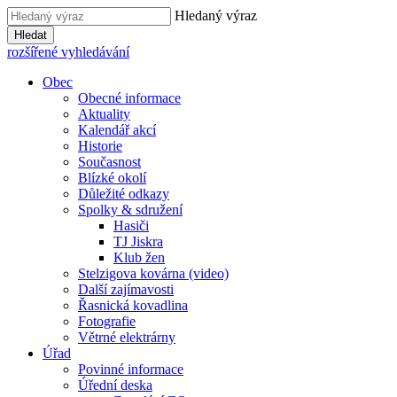
Hledaný výraz
Hledat
rozšířené vyhledávání
Obec
Obecné informace
Aktuality
Kalendář akcí
Historie
Současnost
Blízké okolí
Důležité odkazy
Spolky & sdružení
Hasiči
TJ Jiskra
Klub žen
Stelzigova kovárna (video)
Další zajímavosti
Řasnická kovadlina
Fotografie
Větrné elektrárny
Úřad
Povinné informace
Úřední deska