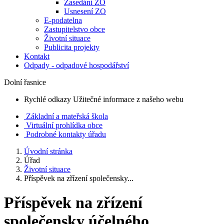
Zasedání ZO
Usnesení ZO
E-podatelna
Zastupitelstvo obce
Životní situace
Publicita projekty
Kontakt
Odpady - odpadové hospodářství
Dolní řasnice
Rychlé odkazy
Užitečné informace z našeho webu
Základní a mateřská škola
Virtuální prohlídka obce
Podrobné kontakty úřadu
Úvodní stránka
Úřad
Životní situace
Příspěvek na zřízení společensky...
Příspěvek na zřízení
společensky účelného