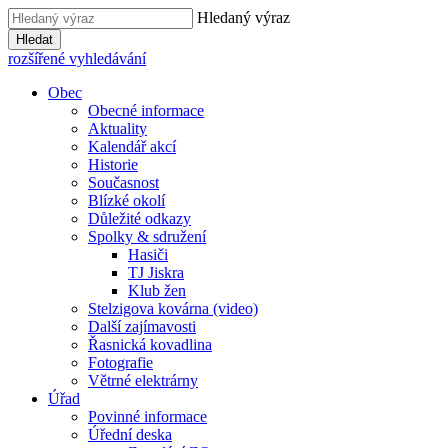
Hledaný výraz
Hledat
rozšířené vyhledávání
Obec
Obecné informace
Aktuality
Kalendář akcí
Historie
Současnost
Blízké okolí
Důležité odkazy
Spolky & sdružení
Hasiči
TJ Jiskra
Klub žen
Stelzigova kovárna (video)
Další zajímavosti
Řasnická kovadlina
Fotografie
Větrné elektrárny
Úřad
Povinné informace
Úřední deska