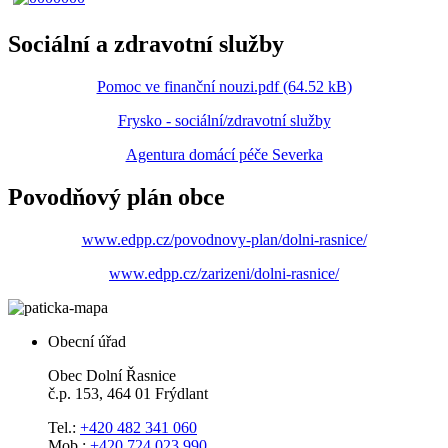
Sociální a zdravotní služby
Pomoc ve finanční nouzi.pdf (64.52 kB)
Frysko - sociální/zdravotní služby
Agentura domácí péče Severka
Povodňový plán obce
www.edpp.cz/povodnovy-plan/dolni-rasnice/
www.edpp.cz/zarizeni/dolni-rasnice/
Obecní úřad
Obec Dolní Řasnice
č.p. 153, 464 01 Frýdlant
Tel.:
+420 482 341 060
Mob.:
+420 724 023 990