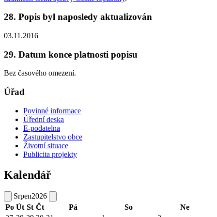
28. Popis byl naposledy aktualizován
03.11.2016
29. Datum konce platnosti popisu
Bez časového omezení.
Úřad
Povinné informace
Úřední deska
E-podatelna
Zastupitelstvo obce
Životní situace
Publicita projekty
Kalendář
Srpen
2026
Po
Út
St
Čt
Pá
So
Ne