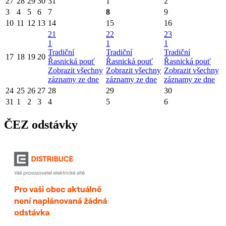
27
28
29
30
31
1
2
3
4
5
6
7
8
9
10
11
12
13
14
15
16
21
22
23
1
1
1
Tradiční
Tradiční
Tradiční
17
18
19
20
Řasnická pouť
Řasnická pouť
Řasnická pouť
Zobrazit všechny
Zobrazit všechny
Zobrazit všechny
záznamy ze dne
záznamy ze dne
záznamy ze dne
24
25
26
27
28
29
30
31
1
2
3
4
5
6
ČEZ odstávky