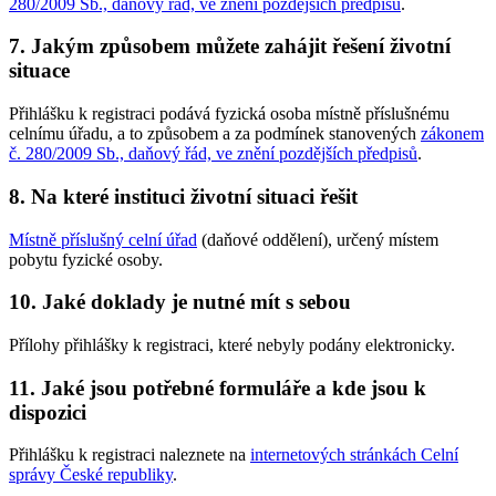
280/2009 Sb., daňový řád, ve znění pozdějších předpisů
.
7. Jakým způsobem můžete zahájit řešení životní
situace
Přihlášku k registraci podává fyzická osoba místně příslušnému
celnímu úřadu, a to způsobem a za podmínek stanovených
zákonem
č. 280/2009 Sb., daňový řád, ve znění pozdějších předpisů
.
8. Na které instituci životní situaci řešit
Místně příslušný celní úřad
(daňové oddělení), určený místem
pobytu fyzické osoby.
10. Jaké doklady je nutné mít s sebou
Přílohy přihlášky k registraci, které nebyly podány elektronicky.
11. Jaké jsou potřebné formuláře a kde jsou k
dispozici
Přihlášku k registraci naleznete na
internetových stránkách Celní
správy České republiky
.