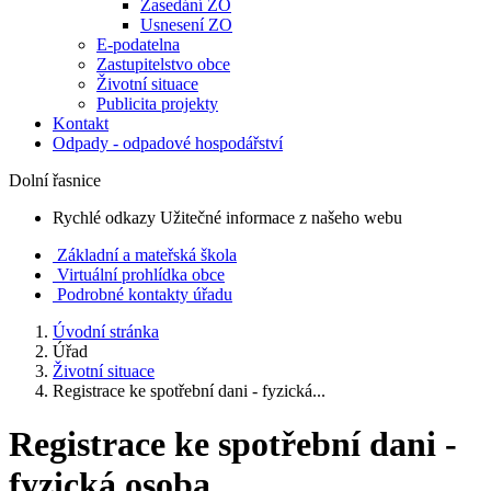
Zasedání ZO
Usnesení ZO
E-podatelna
Zastupitelstvo obce
Životní situace
Publicita projekty
Kontakt
Odpady - odpadové hospodářství
Dolní řasnice
Rychlé odkazy
Užitečné informace z našeho webu
Základní a mateřská škola
Virtuální prohlídka obce
Podrobné kontakty úřadu
Úvodní stránka
Úřad
Životní situace
Registrace ke spotřební dani - fyzická...
Registrace ke spotřební dani -
fyzická osoba