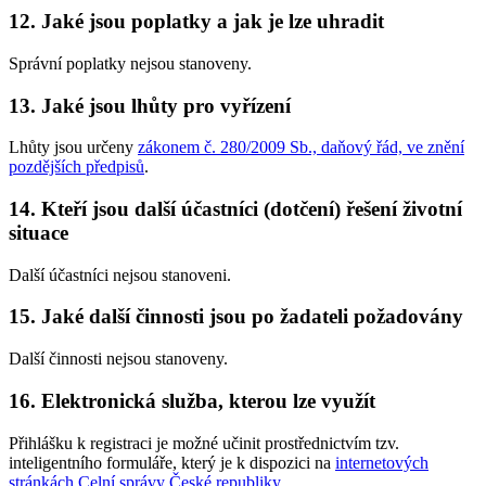
12. Jaké jsou poplatky a jak je lze uhradit
Správní poplatky nejsou stanoveny.
13. Jaké jsou lhůty pro vyřízení
Lhůty jsou určeny
zákonem č. 280/2009 Sb., daňový řád, ve znění
pozdějších předpisů
.
14. Kteří jsou další účastníci (dotčení) řešení životní
situace
Další účastníci nejsou stanoveni.
15. Jaké další činnosti jsou po žadateli požadovány
Další činnosti nejsou stanoveny.
16. Elektronická služba, kterou lze využít
Přihlášku k registraci je možné učinit prostřednictvím tzv.
inteligentního formuláře, který je k dispozici na
internetových
stránkách Celní správy České republiky
.