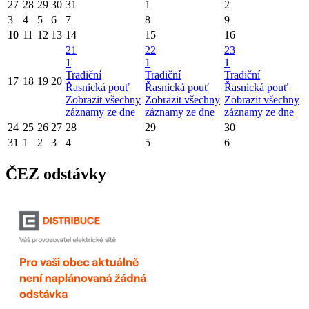
27
28
29
30
31
1
2
3
4
5
6
7
8
9
10
11
12
13
14
15
16
21
22
23
1
1
1
Tradiční
Tradiční
Tradiční
17
18
19
20
Řasnická pouť
Řasnická pouť
Řasnická pouť
Zobrazit všechny
Zobrazit všechny
Zobrazit všechny
záznamy ze dne
záznamy ze dne
záznamy ze dne
24
25
26
27
28
29
30
31
1
2
3
4
5
6
ČEZ odstávky