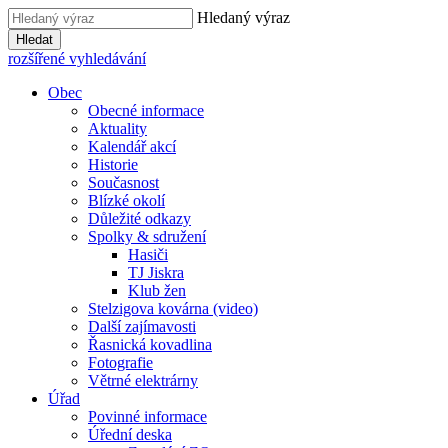
Hledaný výraz
Hledat
rozšířené vyhledávání
Obec
Obecné informace
Aktuality
Kalendář akcí
Historie
Současnost
Blízké okolí
Důležité odkazy
Spolky & sdružení
Hasiči
TJ Jiskra
Klub žen
Stelzigova kovárna (video)
Další zajímavosti
Řasnická kovadlina
Fotografie
Větrné elektrárny
Úřad
Povinné informace
Úřední deska