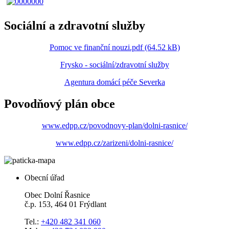
Sociální a zdravotní služby
Pomoc ve finanční nouzi.pdf (64.52 kB)
Frysko - sociální/zdravotní služby
Agentura domácí péče Severka
Povodňový plán obce
www.edpp.cz/povodnovy-plan/dolni-rasnice/
www.edpp.cz/zarizeni/dolni-rasnice/
Obecní úřad
Obec Dolní Řasnice
č.p. 153, 464 01 Frýdlant
Tel.:
+420 482 341 060