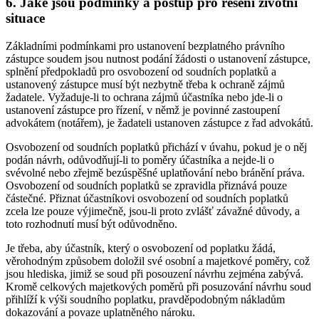
6. Jaké jsou podmínky a postup pro řešení životní
situace
Základními podmínkami pro ustanovení bezplatného právního
zástupce soudem jsou nutnost podání žádosti o ustanovení zástupce,
splnění předpokladů pro osvobození od soudních poplatků a
ustanovený zástupce musí být nezbytně třeba k ochraně zájmů
žadatele. Vyžaduje-li to ochrana zájmů účastníka nebo jde-li o
ustanovení zástupce pro řízení, v němž je povinné zastoupení
advokátem (notářem), je žadateli ustanoven zástupce z řad advokátů.
Osvobození od soudních poplatků přichází v úvahu, pokud je o něj
podán návrh, odůvodňují-li to poměry účastníka a nejde-li o
svévolné nebo zřejmě bezúspěšné uplatňování nebo bránění práva.
Osvobození od soudních poplatků se zpravidla přiznává pouze
částečné. Přiznat účastníkovi osvobození od soudních poplatků
zcela lze pouze výjimečně, jsou-li proto zvlášť závažné důvody, a
toto rozhodnutí musí být odůvodněno.
Je třeba, aby účastník, který o osvobození od poplatku žádá,
věrohodným způsobem doložil své osobní a majetkové poměry, což
jsou hlediska, jimiž se soud při posouzení návrhu zejména zabývá.
Kromě celkových majetkových poměrů při posuzování návrhu soud
přihlíží k výši soudního poplatku, pravděpodobným nákladům
dokazování a povaze uplatněného nároku.