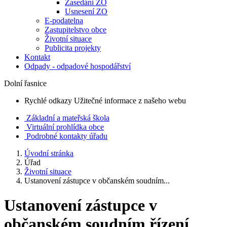
Zasedání ZO
Usnesení ZO
E-podatelna
Zastupitelstvo obce
Životní situace
Publicita projekty
Kontakt
Odpady - odpadové hospodářství
Dolní řasnice
Rychlé odkazy
Užitečné informace z našeho webu
Základní a mateřská škola
Virtuální prohlídka obce
Podrobné kontakty úřadu
Úvodní stránka
Úřad
Životní situace
Ustanovení zástupce v občanském soudním...
Ustanovení zástupce v
občanském soudním řízení