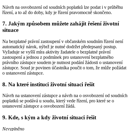
Návrh na osvobození od soudních poplatků lze podat i v průběhu
řízení, a to až do doby, kdy je řízení pravomocně skončeno.
7. Jakým způsobem můžete zahájit řešení životní
situace
Na bezplatné právní zastoupení v občanském soudním řízení není
automatický nárok, nýbrž je nutné dodržet předepsaný postup.
Vyžaduje se vyšší míra aktivity žadatele o bezplatné právní
zastoupení a jednou z podmínek pro ustanovení bezplatného
právního zástupce soudem je nutnost podání žádosti o ustanovení
zástupce. Soud je povinen účastníka poučit o tom, že může požádat
o ustanovení zástupce.
8. Na které instituci životní situaci řešit
Návrh na ustanovení zástupce a návrh na o osvobození od soudních
poplatků se podává u soudu, který vede řízení, pro které se o
ustanovení zástupce a osvobození žádá.
9. Kde, s kým a kdy životní situaci řešit
Nevyplněno