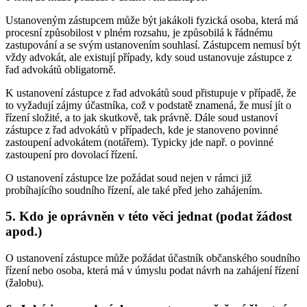
Ustanoveným zástupcem může být jakákoli fyzická osoba, která má
procesní způsobilost v plném rozsahu, je způsobilá k řádnému
zastupování a se svým ustanovením souhlasí. Zástupcem nemusí být
vždy advokát, ale existují případy, kdy soud ustanovuje zástupce z
řad advokátů obligatorně.
K ustanovení zástupce z řad advokátů soud přistupuje v případě, že
to vyžadují zájmy účastníka, což v podstatě znamená, že musí jít o
řízení složité, a to jak skutkově, tak právně. Dále soud ustanoví
zástupce z řad advokátů v případech, kde je stanoveno povinné
zastoupení advokátem (notářem). Typicky jde např. o povinné
zastoupení pro dovolací řízení.
O ustanovení zástupce lze požádat soud nejen v rámci již
probíhajícího soudního řízení, ale také před jeho zahájením.
5. Kdo je oprávněn v této věci jednat (podat žádost
apod.)
O ustanovení zástupce může požádat účastník občanského soudního
řízení nebo osoba, která má v úmyslu podat návrh na zahájení řízení
(žalobu).