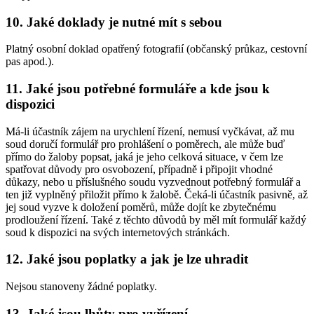
10. Jaké doklady je nutné mít s sebou
Platný osobní doklad opatřený fotografií (občanský průkaz, cestovní
pas apod.).
11. Jaké jsou potřebné formuláře a kde jsou k
dispozici
Má-li účastník zájem na urychlení řízení, nemusí vyčkávat, až mu
soud doručí formulář pro prohlášení o poměrech, ale může buď
přímo do žaloby popsat, jaká je jeho celková situace, v čem lze
spatřovat důvody pro osvobození, případně i připojit vhodné
důkazy, nebo u příslušného soudu vyzvednout potřebný formulář a
ten již vyplněný přiložit přímo k žalobě. Čeká-li účastník pasivně, až
jej soud vyzve k doložení poměrů, může dojít ke zbytečnému
prodloužení řízení. Také z těchto důvodů by měl mít formulář každý
soud k dispozici na svých internetových stránkách.
12. Jaké jsou poplatky a jak je lze uhradit
Nejsou stanoveny žádné poplatky.
13. Jaké jsou lhůty pro vyřízení