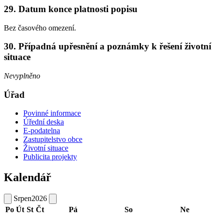
29. Datum konce platnosti popisu
Bez časového omezení.
30. Případná upřesnění a poznámky k řešení životní
situace
Nevyplněno
Úřad
Povinné informace
Úřední deska
E-podatelna
Zastupitelstvo obce
Životní situace
Publicita projekty
Kalendář
Srpen
2026
Po
Út
St
Čt
Pá
So
Ne