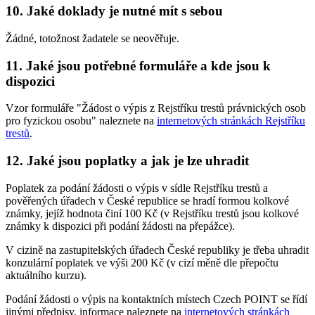
10. Jaké doklady je nutné mít s sebou
Žádné, totožnost žadatele se neověřuje.
11. Jaké jsou potřebné formuláře a kde jsou k
dispozici
Vzor formuláře "Žádost o výpis z Rejstříku trestů právnických osob
pro fyzickou osobu" naleznete na
internetových stránkách Rejstříku
trestů
.
12. Jaké jsou poplatky a jak je lze uhradit
Poplatek za podání žádosti o výpis v sídle Rejstříku trestů a
pověřených úřadech v České republice se hradí formou kolkové
známky, jejíž hodnota činí 100 Kč (v Rejstříku trestů jsou kolkové
známky k dispozici při podání žádosti na přepážce).
V cizině na zastupitelských úřadech České republiky je třeba uhradit
konzulární poplatek ve výši 200 Kč (v cizí měně dle přepočtu
aktuálního kurzu).
Podání žádosti o výpis na kontaktních místech Czech POINT se řídí
jinými předpisy, informace naleznete na
internetových stránkách