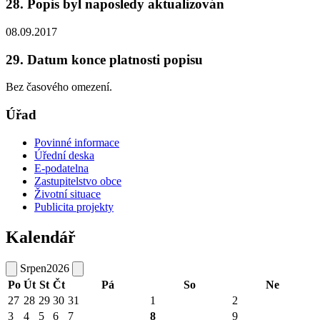
28. Popis byl naposledy aktualizován
08.09.2017
29. Datum konce platnosti popisu
Bez časového omezení.
Úřad
Povinné informace
Úřední deska
E-podatelna
Zastupitelstvo obce
Životní situace
Publicita projekty
Kalendář
Srpen
2026
Po
Út
St
Čt
Pá
So
Ne
27
28
29
30
31
1
2
3
4
5
6
7
8
9