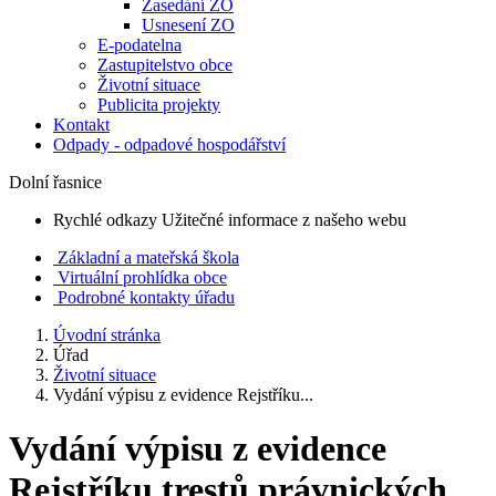
Zasedání ZO
Usnesení ZO
E-podatelna
Zastupitelstvo obce
Životní situace
Publicita projekty
Kontakt
Odpady - odpadové hospodářství
Dolní řasnice
Rychlé odkazy
Užitečné informace z našeho webu
Základní a mateřská škola
Virtuální prohlídka obce
Podrobné kontakty úřadu
Úvodní stránka
Úřad
Životní situace
Vydání výpisu z evidence Rejstříku...
Vydání výpisu z evidence
Rejstříku trestů právnických