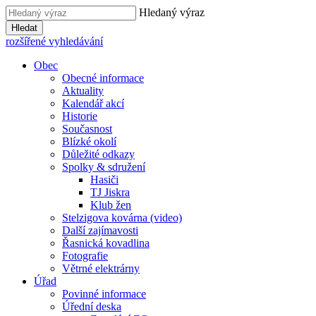
Hledaný výraz
Hledat
rozšířené vyhledávání
Obec
Obecné informace
Aktuality
Kalendář akcí
Historie
Současnost
Blízké okolí
Důležité odkazy
Spolky & sdružení
Hasiči
TJ Jiskra
Klub žen
Stelzigova kovárna (video)
Další zajímavosti
Řasnická kovadlina
Fotografie
Větrné elektrárny
Úřad
Povinné informace
Úřední deska