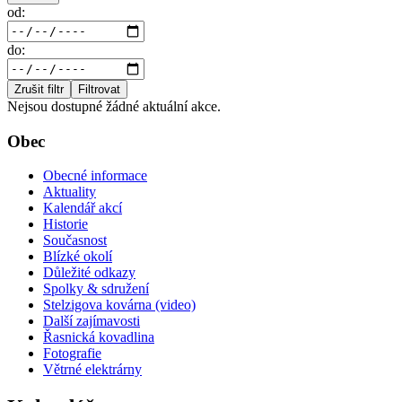
od:
do:
Zrušit filtr
Filtrovat
Nejsou dostupné žádné aktuální akce.
Obec
Obecné informace
Aktuality
Kalendář akcí
Historie
Současnost
Blízké okolí
Důležité odkazy
Spolky & sdružení
Stelzigova kovárna (video)
Další zajímavosti
Řasnická kovadlina
Fotografie
Větrné elektrárny