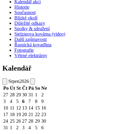
Kalendář akcí
Historie
Současnost
Blízké okolí
Důležité odkazy
Spolky & sdružení
Stelzigova kovárna (video)
Další zajímavosti
Řasnická kovadlina
Fotografie
Větrné elektrárny
Kalendář
Srpen
2026
Po
Út
St
Čt
Pá
So
Ne
27
28
29
30
31
1
2
3
4
5
6
7
8
9
10
11
12
13
14
15
16
17
18
19
20
21
22
23
24
25
26
27
28
29
30
31
1
2
3
4
5
6