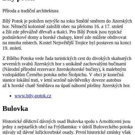
Příroda a tradiční architektura
Bílý Potok je položen nejvýše na toku Smědé směrem do Jizerských
hor. Němečtí kolonisté založili obec na přelomu 16. a 17. století
a žili zde převážně dřevaři a tkalci. Pro Bílý Potok jsou typické
podstávkové domy a horské chalupy, které zde můžete obdivovat
na mnoha místech. Kostel Nejsvětější Trojice byl postaven na konci
19. století.
Z Bílého Potoka vede řada turistických cest do divokých skalnatých
severních svahů Jizerských hor s unikátně zachovalými bučinami
(Národní přírodní rezervace Jizerskohorské bučiny), k malebným
vodopádům Černého potoka nebo Štolpichu. V obci je konečná
stanice lokální trati, v letní sezóně návštěvníky doveze autobus
až k horské chatě Smědava na úpatí náhorní plošiny Jizerských hor.
www.bily-potok.cz
Bulovka
Historické dědictví dávných osad Bulovka spolu s Arnolticemi jsou
jedny z nejstarších obcí na Frýdlantsku: v údolí Buloveckého potoka
stávaly už dávné lužickosrbské osady. První historické zmínky však