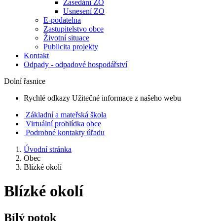
Zasedání ZO
Usnesení ZO
E-podatelna
Zastupitelstvo obce
Životní situace
Publicita projekty
Kontakt
Odpady - odpadové hospodářství
Dolní řasnice
Rychlé odkazy
Užitečné informace z našeho webu
Základní a mateřská škola
Virtuální prohlídka obce
Podrobné kontakty úřadu
Úvodní stránka
Obec
Blízké okolí
Blízké okolí
Bílý potok