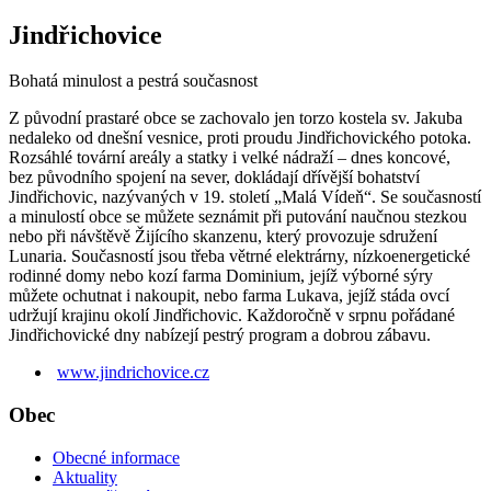
Jindřichovice
Bohatá minulost a pestrá současnost
Z původní prastaré obce se zachovalo jen torzo kostela sv. Jakuba
nedaleko od dnešní vesnice, proti proudu Jindřichovického potoka.
Rozsáhlé tovární areály a statky i velké nádraží – dnes koncové,
bez původního spojení na sever, dokládají dřívější bohatství
Jindřichovic, nazývaných v 19. století „Malá Vídeň“. Se současností
a minulostí obce se můžete seznámit při putování naučnou stezkou
nebo při návštěvě Žijícího skanzenu, který provozuje sdružení
Lunaria. Současností jsou třeba větrné elektrárny, nízkoenergetické
rodinné domy nebo kozí farma Dominium, jejíž výborné sýry
můžete ochutnat i nakoupit, nebo farma Lukava, jejíž stáda ovcí
udržují krajinu okolí Jindřichovic. Každoročně v srpnu pořádané
Jindřichovické dny nabízejí pestrý program a dobrou zábavu.
www.jindrichovice.cz
Obec
Obecné informace
Aktuality