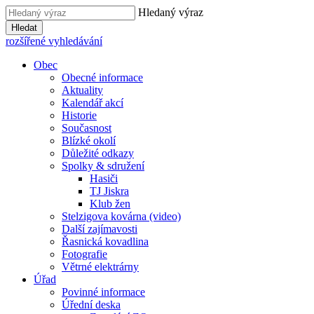
Hledaný výraz
Hledat
rozšířené vyhledávání
Obec
Obecné informace
Aktuality
Kalendář akcí
Historie
Současnost
Blízké okolí
Důležité odkazy
Spolky & sdružení
Hasiči
TJ Jiskra
Klub žen
Stelzigova kovárna (video)
Další zajímavosti
Řasnická kovadlina
Fotografie
Větrné elektrárny
Úřad
Povinné informace
Úřední deska