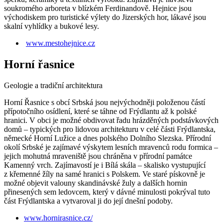
soukromého arboreta v blízkém Ferdinandově. Hejnice jsou
východiskem pro turistické výlety do Jizerských hor, lákavé jsou
skalní vyhlídky a bukové lesy.
www.mestohejnice.cz
Horní řasnice
Geologie a tradiční architektura
Horní Řasnice s obcí Srbská jsou nejvýchodněji položenou částí
přípotočního osídlení, které se táhne od Frýdlantu až k polské
hranici. V obci je možné obdivovat řadu hrázděných podstávkových
domů – typických pro lidovou architekturu v celé části Frýdlantska,
německé Horní Lužice a dnes polského Dolního Slezska. Přírodní
okolí Srbské je zajímavé výskytem lesních mravenců rodu formica –
jejich mohutná mraveniště jsou chráněna v přírodní památce
Kamenný vrch. Zajímavostí je i Bílá skála – skalisko vystupující
z křemenné žíly na samé hranici s Polskem. Ve staré pískovně je
možné objevit valouny skandinávské žuly a dalších hornin
přinesených sem ledovcem, který v dávné minulosti pokrýval tuto
část Frýdlantska a vytvaroval ji do její dnešní podoby.
www.hornirasnice.cz/