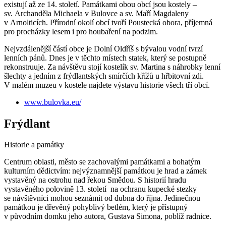
existují až ze 14. století. Památkami obou obcí jsou kostely –
sv. Archanděla Michaela v Bulovce a sv. Maří Magdaleny
v Arnolticích. Přírodní okolí obcí tvoří Poustecká obora, příjemná
pro procházky lesem i pro houbaření na podzim.
Nejvzdálenější částí obce je Dolní Oldříš s bývalou vodní tvrzí
lenních pánů. Dnes je v těchto místech statek, který se postupně
rekonstruuje. Za návštěvu stojí kostelík sv. Martina s náhrobky lenní
šlechty a jedním z frýdlantských smírčích křížů u hřbitovní zdi.
V malém muzeu v kostele najdete výstavu historie všech tří obcí.
www.bulovka.eu/
Frýdlant
Historie a památky
Centrum oblasti, město se zachovalými památkami a bohatým
kulturním dědictvím: nejvýznamnější památkou je hrad a zámek
vystavěný na ostrohu nad řekou Smědou. S historií hradu
vystavěného polovině 13. století na ochranu kupecké stezky
se návštěvníci mohou seznámit od dubna do října. Jedinečnou
památkou je dřevěný pohyblivý betlém, který je přístupný
v původním domku jeho autora, Gustava Simona, poblíž radnice.