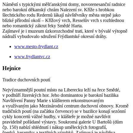
Náměstí s typickými měšťanskými domy, novorenesanční radnice
nebo barokní děkanský chrám Nalezení sv. Kříže s hrobkou
šlechtického rodu Redernů lákají návštěvníky města stejně jako
blízké přírodní okolí – Křížový vrch, Resselův vrch s rozhlednou
nebo romantický zákrut řeky Smědé Harta.
Zajímavé je i muzeum úzkorozchodné trati, které v bývalé výtopně
nádraží vybudovalo sdružení Frýdlantské okresní dráhy.
www.mesto-frydlant.cz
www.frydlantvc.cz
Hejnice
Tradice duchovních poutí
Nejvýznamnější poutní místo na Liberecku leží na řece Smědé,
v podhůří Jizerských hor. Jeho dominantou je barokní bazilika
Navštívení Panny Marie s klášterem rekonstruovaným
a využívaným jako Mezinárodní centrum duchovní obnovy. Kromě
tradičních poutí (na začátku července) se v bazilice konají sezónní
cykly koncertů vážné hudby, v klášteře je možné navštívit
pravidelně pořádané výstavy. Soukromá galerie U Bartošů (dům
čp. 150) nabízí shlédnutí i nákup uměleckých fotografií,
šperků, keramiky a textilních výrobků. Zajímavá je návštěva