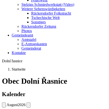
Feuerwehr
Stelzigs Schmiedwerkstatt (Video)
Weitere Sehenswürdigkeiten
Rückersdorfer Folkstracht
Tschechische Welt
Sonstiges
Rückersdorfer Zeitung
Photos
Gemeindeamt
Amtstafel
E-Antragskasten
Gemeinderat
Kontakte
Dolní řasnice
Startseite
Obec Dolní Řasnice
Kalender
August
2026