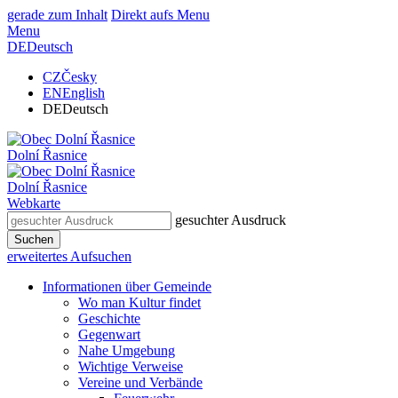
gerade zum Inhalt
Direkt aufs Menu
Menu
DE
Deutsch
CZ
Česky
EN
English
DE
Deutsch
Dolní Řasnice
Dolní Řasnice
Webkarte
gesuchter Ausdruck
Suchen
erweitertes Aufsuchen
Informationen über Gemeinde
Wo man Kultur findet
Geschichte
Gegenwart
Nahe Umgebung
Wichtige Verweise
Vereine und Verbände