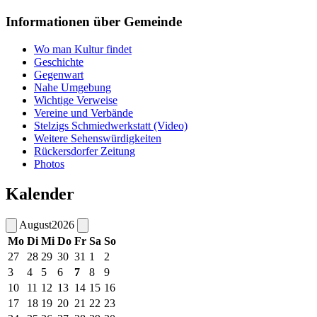
Informationen über Gemeinde
Wo man Kultur findet
Geschichte
Gegenwart
Nahe Umgebung
Wichtige Verweise
Vereine und Verbände
Stelzigs Schmiedwerkstatt (Video)
Weitere Sehenswürdigkeiten
Rückersdorfer Zeitung
Photos
Kalender
August
2026
Mo
Di
Mi
Do
Fr
Sa
So
27
28
29
30
31
1
2
3
4
5
6
7
8
9
10
11
12
13
14
15
16
17
18
19
20
21
22
23