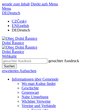
gerade zum Inhalt
Direkt aufs Menu
Menu
DE
Deutsch
CZ
Česky
EN
English
DE
Deutsch
Dolní Řasnice
Dolní Řasnice
Webkarte
gesuchter Ausdruck
Suchen
erweitertes Aufsuchen
Informationen über Gemeinde
Wo man Kultur findet
Geschichte
Gegenwart
Nahe Umgebung
Wichtige Verweise
Vereine und Verbände