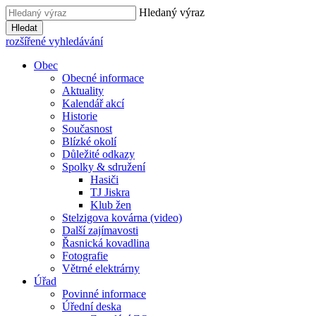
Hledaný výraz
Hledat
rozšířené vyhledávání
Obec
Obecné informace
Aktuality
Kalendář akcí
Historie
Současnost
Blízké okolí
Důležité odkazy
Spolky & sdružení
Hasiči
TJ Jiskra
Klub žen
Stelzigova kovárna (video)
Další zajímavosti
Řasnická kovadlina
Fotografie
Větrné elektrárny
Úřad
Povinné informace
Úřední deska