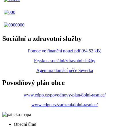
Sociální a zdravotní služby
Pomoc ve finanční nouzi.pdf (64.52 kB)
Frysko - sociální/zdravotní služby
Agentura domácí péče Severka
Povodňový plán obce
www.edpp.cz/povodnovy-plan/dolni-rasnice/
www.edpp.cz/zarizeni/dolni-rasnice/
Obecní úřad