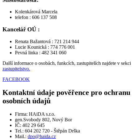
Kolenkárová Marcela
telefon : 606 137 508
Kancelář OÚ :
Renata Bažantová : 721 214 944
Lucie Kounická : 774 776 001
Pevná linka : 482 341 060
Další informace o osobách, funkcích, zastupitelích najdete v sekci
zastupitelstvo.
FACEBOOK
Kontaktní údaje pověřence pro ochranu
osobních údajů
Firma: HAiDA s.r.o.
gen.Svobody 802, Nový Bor
IČ: 402 29 645
Tel.: 604 202 720 - Štěpán Drška
Mail.:
dpo@haida.cz