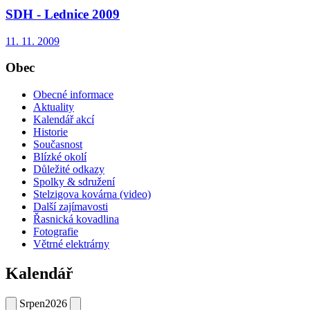
SDH - Lednice 2009
11. 11. 2009
Obec
Obecné informace
Aktuality
Kalendář akcí
Historie
Současnost
Blízké okolí
Důležité odkazy
Spolky & sdružení
Stelzigova kovárna (video)
Další zajímavosti
Řasnická kovadlina
Fotografie
Větrné elektrárny
Kalendář
Srpen
2026