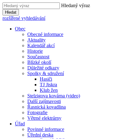
Hledaný výraz
Hledat
rozšířené vyhledávání
Obec
Obecné informace
Aktuality
Kalendář akcí
Historie
Současnost
Blízké okolí
Důležité odkazy
Spolky & sdružení
Hasiči
TJ Jiskra
Klub žen
Stelzigova kovárna (video)
Další zajímavosti
Řasnická kovadlina
Fotografie
Větrné elektrárny
Úřad
Povinné informace
Úřední deska