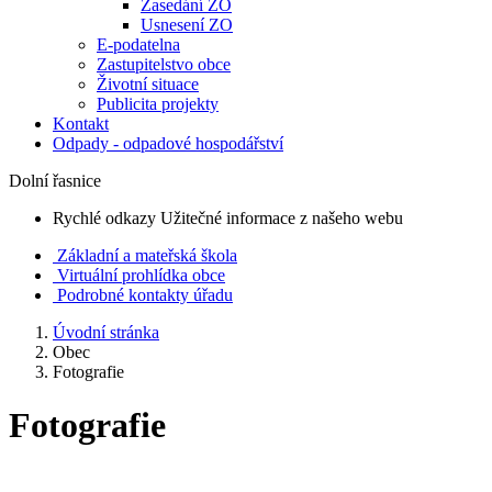
Zasedání ZO
Usnesení ZO
E-podatelna
Zastupitelstvo obce
Životní situace
Publicita projekty
Kontakt
Odpady - odpadové hospodářství
Dolní řasnice
Rychlé odkazy
Užitečné informace z našeho webu
Základní a mateřská škola
Virtuální prohlídka obce
Podrobné kontakty úřadu
Úvodní stránka
Obec
Fotografie
Fotografie