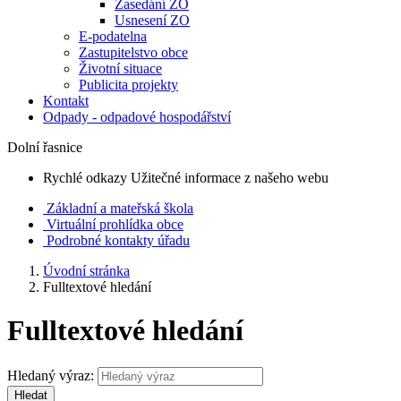
Zasedání ZO
Usnesení ZO
E-podatelna
Zastupitelstvo obce
Životní situace
Publicita projekty
Kontakt
Odpady - odpadové hospodářství
Dolní řasnice
Rychlé odkazy
Užitečné informace z našeho webu
Základní a mateřská škola
Virtuální prohlídka obce
Podrobné kontakty úřadu
Úvodní stránka
Fulltextové hledání
Fulltextové hledání
Hledaný výraz:
Hledat