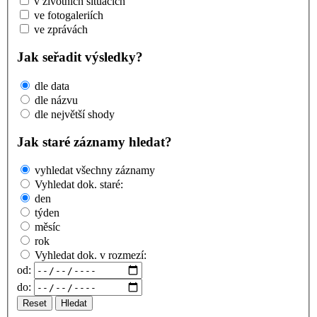
v životních situacích
ve fotogaleriích
ve zprávách
Jak seřadit výsledky?
dle data
dle názvu
dle největší shody
Jak staré záznamy hledat?
vyhledat všechny záznamy
Vyhledat dok. staré:
den
týden
měsíc
rok
Vyhledat dok. v rozmezí:
od:
do:
Reset
Hledat