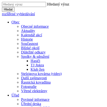
Hledaný výraz
Hledat
rozšířené vyhledávání
Obec
Obecné informace
Aktuality
Kalendář akcí
Historie
Současnost
Blízké okolí
Důležité odkazy
Spolky & sdružení
Hasiči
TJ Jiskra
Klub žen
Stelzigova kovárna (video)
Další zajímavosti
Řasnická kovadlina
Fotografie
Větrné elektrárny
Úřad
Povinné informace
Úřední deska