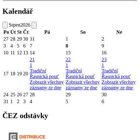
Kalendář
Srpen
2026
Po
Út
St
Čt
Pá
So
Ne
27
28
29
30
31
1
2
3
4
5
6
7
8
9
10
11
12
13
14
15
16
21
22
23
1
1
1
Tradiční
Tradiční
Tradiční
17
18
19
20
Řasnická pouť
Řasnická pouť
Řasnická pouť
Zobrazit všechny
Zobrazit všechny
Zobrazit všechny
záznamy ze dne
záznamy ze dne
záznamy ze dne
24
25
26
27
28
29
30
31
1
2
3
4
5
6
ČEZ odstávky