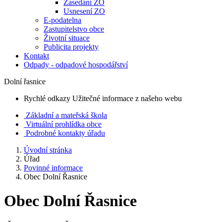
Zasedání ZO
Usnesení ZO
E-podatelna
Zastupitelstvo obce
Životní situace
Publicita projekty
Kontakt
Odpady - odpadové hospodářství
Dolní řasnice
Rychlé odkazy
Užitečné informace z našeho webu
Základní a mateřská škola
Virtuální prohlídka obce
Podrobné kontakty úřadu
Úvodní stránka
Úřad
Povinné informace
Obec Dolní Řasnice
Obec Dolní Řasnice