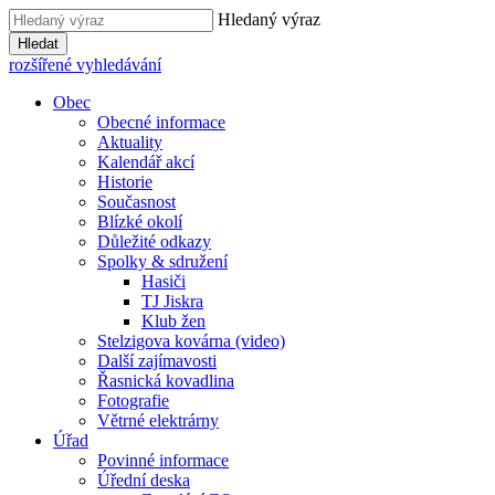
Hledaný výraz
Hledat
rozšířené vyhledávání
Obec
Obecné informace
Aktuality
Kalendář akcí
Historie
Současnost
Blízké okolí
Důležité odkazy
Spolky & sdružení
Hasiči
TJ Jiskra
Klub žen
Stelzigova kovárna (video)
Další zajímavosti
Řasnická kovadlina
Fotografie
Větrné elektrárny
Úřad
Povinné informace
Úřední deska