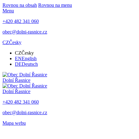
Rovnou na obsah
Rovnou na menu
Menu
+420 482 341 060
obec@dolni-rasnice.cz
CZ
Česky
CZ
Česky
EN
English
DE
Deutsch
Dolní Řasnice
Dolní Řasnice
+420 482 341 060
obec@dolni-rasnice.cz
Mapa webu