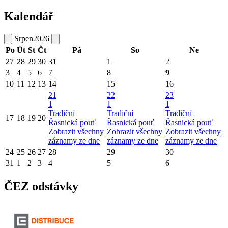
Kalendář
Srpen
2026
Po
Út
St
Čt
Pá
So
Ne
27
28
29
30
31
1
2
3
4
5
6
7
8
9
10
11
12
13
14
15
16
21
22
23
1
1
1
Tradiční
Tradiční
Tradiční
17
18
19
20
Řasnická pouť
Řasnická pouť
Řasnická pouť
Zobrazit všechny
Zobrazit všechny
Zobrazit všechny
záznamy ze dne
záznamy ze dne
záznamy ze dne
24
25
26
27
28
29
30
31
1
2
3
4
5
6
ČEZ odstávky