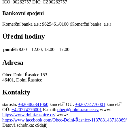
IČO:
00262757
DIČ:
CZ00262757
Bankovní spojení
Komerční banka a.s.: 9625461/0100 (Komerční banka, a.s.)
Úřední hodiny
pondělí
8:00 – 12:00, 13:00 – 17:00
Adresa
Obec Dolní Řasnice 153
46401, Dolní Řasnice
Kontakty
starosta:
+420482341060
kancelář OÚ:
+420774776001
kancelář
OÚ:
+420774776001
E-mail:
obec@dolni-rasnice.cz
www:
https://www.dolni-rasnice.cz/
www:
https://www.facebook.com/Obec-Dolní-Řasnice-113783143718369/
Datová schránka:
c9dajfj