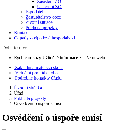
Zasedání ZO
Usnesení ZO
E-podatelna
Zastupitelstvo obce
Životní situace
Publicita projekty
Kontakt
Odpady - odpadové hospodářství
Dolní řasnice
Rychlé odkazy
Užitečné informace z našeho webu
Základní a mateřská škola
Virtuální prohlídka obce
Podrobné kontakty úřadu
Úvodní stránka
Úřad
Publicita projekty
Osvědčení o úspoře emisí
Osvědčení o úspoře emisí