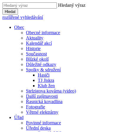
Hledaný výraz
Hledat
rozšířené vyhledávání
Obec
Obecné informace
Aktuality
Kalendář akcí
Historie
Současnost
Blízké okolí
Důležité odkazy
Spolky & sdružení
Hasiči
TJ Jiskra
Klub žen
Stelzigova kovárna (video)
Další zajímavosti
Řasnická kovadlina
Fotografie
Větrné elektrárny
Úřad
Povinné informace
Úřední deska