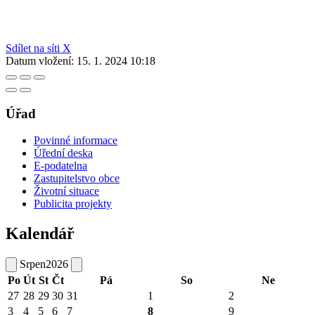
Sdílet na síti X
Datum vložení:
15. 1. 2024 10:18
Úřad
Povinné informace
Úřední deska
E-podatelna
Zastupitelstvo obce
Životní situace
Publicita projekty
Kalendář
Srpen
2026
Po
Út
St
Čt
Pá
So
Ne
27
28
29
30
31
1
2
3
4
5
6
7
8
9