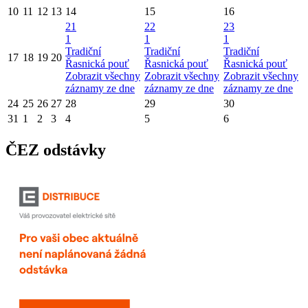
10
11
12
13
14
15
16
21
22
23
1
1
1
Tradiční
Tradiční
Tradiční
17
18
19
20
Řasnická pouť
Řasnická pouť
Řasnická pouť
Zobrazit všechny
Zobrazit všechny
Zobrazit všechny
záznamy ze dne
záznamy ze dne
záznamy ze dne
24
25
26
27
28
29
30
31
1
2
3
4
5
6
ČEZ odstávky