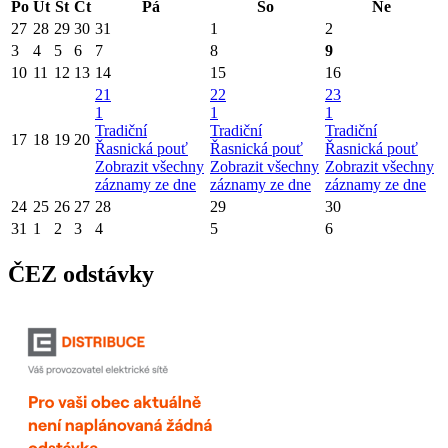
Po
Út
St
Čt
Pá
So
Ne
27
28
29
30
31
1
2
3
4
5
6
7
8
9
10
11
12
13
14
15
16
21
22
23
1
1
1
Tradiční
Tradiční
Tradiční
17
18
19
20
Řasnická pouť
Řasnická pouť
Řasnická pouť
Zobrazit všechny
Zobrazit všechny
Zobrazit všechny
záznamy ze dne
záznamy ze dne
záznamy ze dne
24
25
26
27
28
29
30
31
1
2
3
4
5
6
ČEZ odstávky