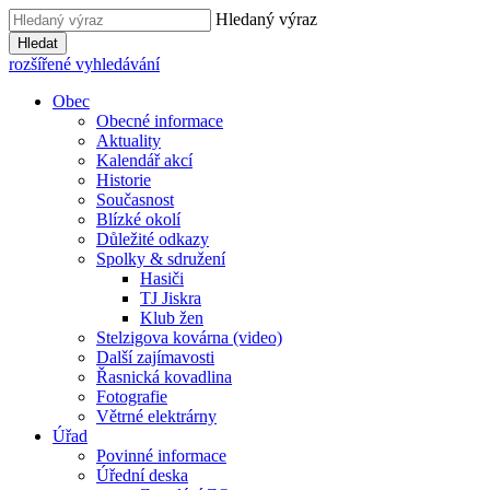
Hledaný výraz
Hledat
rozšířené vyhledávání
Obec
Obecné informace
Aktuality
Kalendář akcí
Historie
Současnost
Blízké okolí
Důležité odkazy
Spolky & sdružení
Hasiči
TJ Jiskra
Klub žen
Stelzigova kovárna (video)
Další zajímavosti
Řasnická kovadlina
Fotografie
Větrné elektrárny
Úřad
Povinné informace
Úřední deska