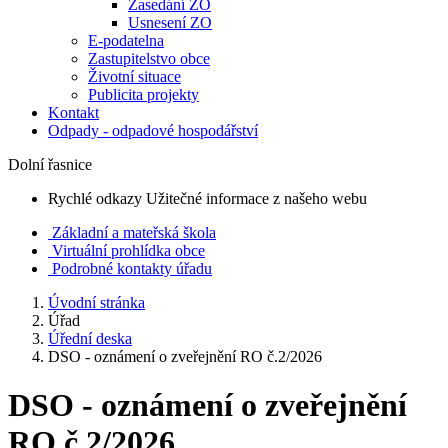
Zasedání ZO
Usnesení ZO
E-podatelna
Zastupitelstvo obce
Životní situace
Publicita projekty
Kontakt
Odpady - odpadové hospodářství
Dolní řasnice
Rychlé odkazy
Užitečné informace z našeho webu
Základní a mateřská škola
Virtuální prohlídka obce
Podrobné kontakty úřadu
Úvodní stránka
Úřad
Úřední deska
DSO - oznámení o zveřejnění RO č.2/2026
DSO - oznámení o zveřejnění
RO č.2/2026