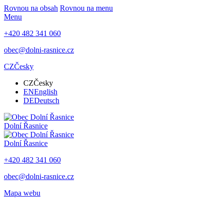
Rovnou na obsah
Rovnou na menu
Menu
+420 482 341 060
obec@dolni-rasnice.cz
CZ
Česky
CZ
Česky
EN
English
DE
Deutsch
Dolní Řasnice
Dolní Řasnice
+420 482 341 060
obec@dolni-rasnice.cz
Mapa webu