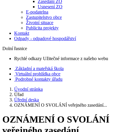
Zasedání ZO
Usnesení ZO
E-podatelna
Zastupitelstvo obce
Životní situace
Publicita projekty
Kontakt
Odpady - odpadové hospodářství
Dolní řasnice
Rychlé odkazy
Užitečné informace z našeho webu
Základní a mateřská škola
Virtuální prohlídka obce
Podrobné kontakty úřadu
Úvodní stránka
Úřad
Úřední deska
OZNÁMENÍ O SVOLÁNÍ veřejného zasedání...
OZNÁMENÍ O SVOLÁNÍ
veřejného zasedání