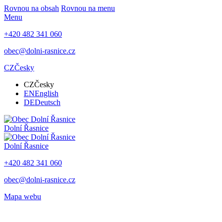
Rovnou na obsah
Rovnou na menu
Menu
+420 482 341 060
obec@dolni-rasnice.cz
CZ
Česky
CZ
Česky
EN
English
DE
Deutsch
Dolní Řasnice
Dolní Řasnice
+420 482 341 060
obec@dolni-rasnice.cz
Mapa webu