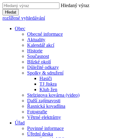
Hledaný výraz
Hledat
rozšířené vyhledávání
Obec
Obecné informace
Aktuality
Kalendář akcí
Historie
Současnost
Blízké okolí
Důležité odkazy
Spolky & sdružení
Hasiči
TJ Jiskra
Klub žen
Stelzigova kovárna (video)
Další zajímavosti
Řasnická kovadlina
Fotografie
Větrné elektrárny
Úřad
Povinné informace
Úřední deska