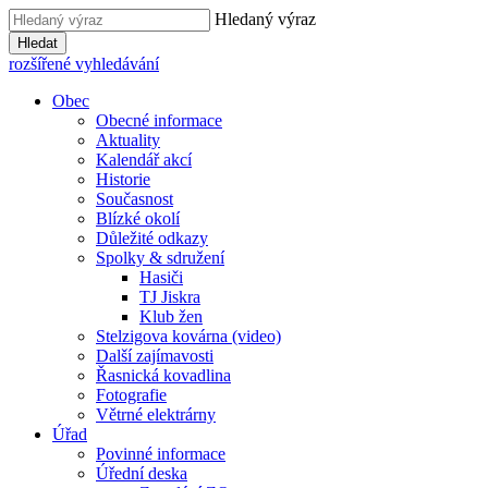
Hledaný výraz
Hledat
rozšířené vyhledávání
Obec
Obecné informace
Aktuality
Kalendář akcí
Historie
Současnost
Blízké okolí
Důležité odkazy
Spolky & sdružení
Hasiči
TJ Jiskra
Klub žen
Stelzigova kovárna (video)
Další zajímavosti
Řasnická kovadlina
Fotografie
Větrné elektrárny
Úřad
Povinné informace
Úřední deska