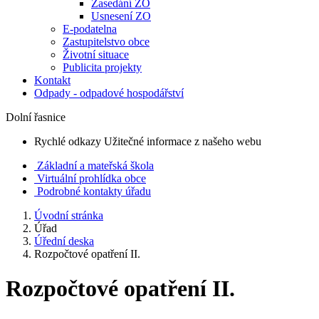
Zasedání ZO
Usnesení ZO
E-podatelna
Zastupitelstvo obce
Životní situace
Publicita projekty
Kontakt
Odpady - odpadové hospodářství
Dolní řasnice
Rychlé odkazy
Užitečné informace z našeho webu
Základní a mateřská škola
Virtuální prohlídka obce
Podrobné kontakty úřadu
Úvodní stránka
Úřad
Úřední deska
Rozpočtové opatření II.
Rozpočtové opatření II.