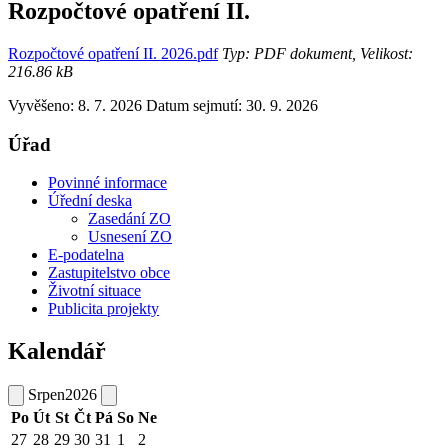
Rozpočtové opatření II.
Rozpočtové opatření II. 2026.pdf
Typ: PDF dokument, Velikost:
216.86 kB
Vyvěšeno: 8. 7. 2026
Datum sejmutí: 30. 9. 2026
Úřad
Povinné informace
Úřední deska
Zasedání ZO
Usnesení ZO
E-podatelna
Zastupitelstvo obce
Životní situace
Publicita projekty
Kalendář
Srpen
2026
Po
Út
St
Čt
Pá
So
Ne
27
28
29
30
31
1
2