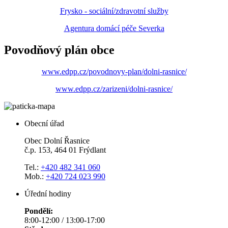
Frysko - sociální/zdravotní služby
Agentura domácí péče Severka
Povodňový plán obce
www.edpp.cz/povodnovy-plan/dolni-rasnice/
www.edpp.cz/zarizeni/dolni-rasnice/
Obecní úřad
Obec Dolní Řasnice
č.p. 153, 464 01 Frýdlant
Tel.:
+420 482 341 060
Mob.:
+420 724 023 990
Úřední hodiny
Pondělí:
8:00-12:00 / 13:00-17:00