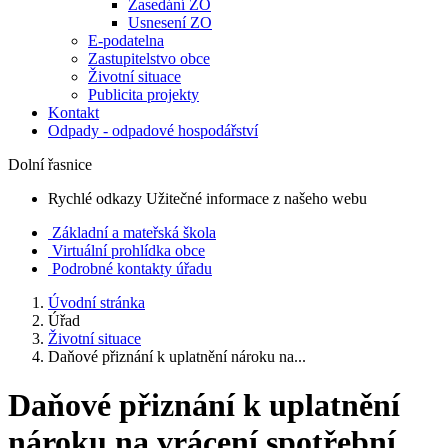
Zasedání ZO
Usnesení ZO
E-podatelna
Zastupitelstvo obce
Životní situace
Publicita projekty
Kontakt
Odpady - odpadové hospodářství
Dolní řasnice
Rychlé odkazy
Užitečné informace z našeho webu
Základní a mateřská škola
Virtuální prohlídka obce
Podrobné kontakty úřadu
Úvodní stránka
Úřad
Životní situace
Daňové přiznání k uplatnění nároku na...
Daňové přiznání k uplatnění
nároku na vrácení spotřební