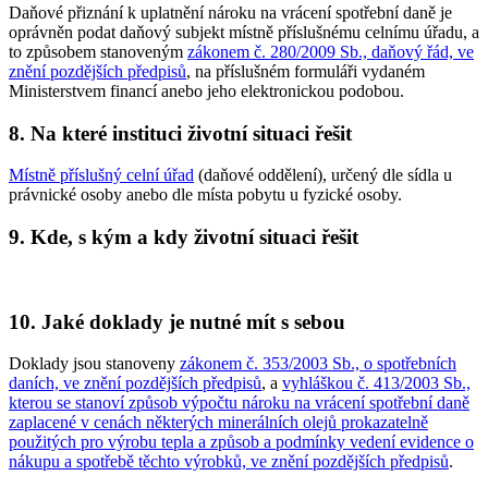
Daňové přiznání k uplatnění nároku na vrácení spotřební daně je
oprávněn podat daňový subjekt místně příslušnému celnímu úřadu, a
to způsobem stanoveným
zákonem č. 280/2009 Sb., daňový řád, ve
znění pozdějších předpisů
, na příslušném formuláři vydaném
Ministerstvem financí anebo jeho elektronickou podobou.
8. Na které instituci životní situaci řešit
Místně příslušný celní úřad
(daňové oddělení), určený dle sídla u
právnické osoby anebo dle místa pobytu u fyzické osoby.
9. Kde, s kým a kdy životní situaci řešit
10. Jaké doklady je nutné mít s sebou
Doklady jsou stanoveny
zákonem č. 353/2003 Sb., o spotřebních
daních, ve znění pozdějších předpisů
, a
vyhláškou č. 413/2003 Sb.,
kterou se stanoví způsob výpočtu nároku na vrácení spotřební daně
zaplacené v cenách některých minerálních olejů prokazatelně
použitých pro výrobu tepla a způsob a podmínky vedení evidence o
nákupu a spotřebě těchto výrobků, ve znění pozdějších předpisů
.