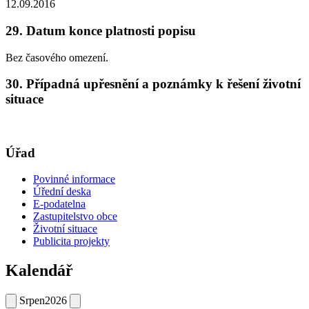
12.09.2016
29. Datum konce platnosti popisu
Bez časového omezení.
30. Případná upřesnění a poznámky k řešení životní
situace
Úřad
Povinné informace
Úřední deska
E-podatelna
Zastupitelstvo obce
Životní situace
Publicita projekty
Kalendář
Srpen
2026