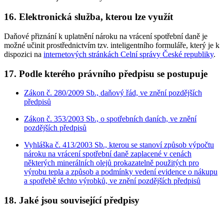
16. Elektronická služba, kterou lze využít
Daňové přiznání k uplatnění nároku na vrácení spotřební daně je
možné učinit prostřednictvím tzv. inteligentního formuláře, který je k
dispozici na
internetových stránkách Celní správy České republiky
.
17. Podle kterého právního předpisu se postupuje
Zákon č. 280/2009 Sb., daňový řád, ve znění pozdějších
předpisů
Zákon č. 353/2003 Sb., o spotřebních daních, ve znění
pozdějších předpisů
Vyhláška č. 413/2003 Sb., kterou se stanoví způsob výpočtu
nároku na vrácení spotřební daně zaplacené v cenách
některých minerálních olejů prokazatelně použitých pro
výrobu tepla a způsob a podmínky vedení evidence o nákupu
a spotřebě těchto výrobků, ve znění pozdějších předpisů
18. Jaké jsou související předpisy