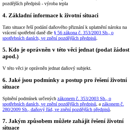
pozdějších předpisů - výroba tepla
4. Základní informace k životní situaci
Tato situace řeší podání daňového přiznání k uplatnění nároku na
vrácení spotřební daně dle
§ 56 zákona č. 353/2003 Sb., o
spotřebních daních, ve znění pozdějších předpisů
.
5. Kdo je oprávněn v této věci jednat (podat žádost
apod.)
V této věci je oprávněn jednat daňový subjekt.
6. Jaké jsou podmínky a postup pro řešení životní
situace
Splnění podmínek určených
zákonem č. 353/2003 Sb., o
spotřebních daních, ve znění pozdějších předpisů
, a
zákonem č.
280/2009 Sb., daňový řád, ve znění pozdějších předpisů
.
7. Jakým způsobem můžete zahájit řešení životní
situace