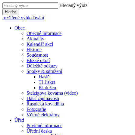
Hledaný výraz
Hledat
rozšířené vyhledávání
Obec
Obecné informace
Aktuality
Kalendář akcí
Historie
Současnost
Blízké okolí
Důležité odkazy
Spolky & sdružení
Hasiči
TJ Jiskra
Klub žen
Stelzigova kovárna (video)
Další zajímavosti
Řasnická kovadlina
Fotografie
Větrné elektrárny
Úřad
Povinné informace
Úřední deska