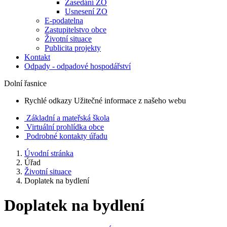
Zasedání ZO
Usnesení ZO
E-podatelna
Zastupitelstvo obce
Životní situace
Publicita projekty
Kontakt
Odpady - odpadové hospodářství
Dolní řasnice
Rychlé odkazy
Užitečné informace z našeho webu
Základní a mateřská škola
Virtuální prohlídka obce
Podrobné kontakty úřadu
Úvodní stránka
Úřad
Životní situace
Doplatek na bydlení
Doplatek na bydlení