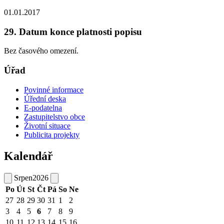
01.01.2017
29. Datum konce platnosti popisu
Bez časového omezení.
Úřad
Povinné informace
Úřední deska
E-podatelna
Zastupitelstvo obce
Životní situace
Publicita projekty
Kalendář
Srpen
2026
Po
Út
St
Čt
Pá
So
Ne
27
28
29
30
31
1
2
3
4
5
6
7
8
9
10
11
12
13
14
15
16