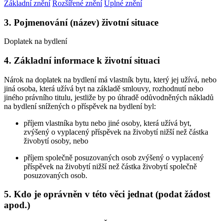
Základní znění
Rozšířené znění
Úplné znění
3. Pojmenování (název) životní situace
Doplatek na bydlení
4. Základní informace k životní situaci
Nárok na doplatek na bydlení má vlastník bytu, který jej užívá, nebo
jiná osoba, která užívá byt na základě smlouvy, rozhodnutí nebo
jiného právního titulu, jestliže by po úhradě odůvodněných nákladů
na bydlení snížených o příspěvek na bydlení byl:
příjem vlastníka bytu nebo jiné osoby, která užívá byt,
zvýšený o vyplacený příspěvek na živobytí nižší než částka
živobytí osoby, nebo
příjem společně posuzovaných osob zvýšený o vyplacený
příspěvek na živobytí nižší než částka živobytí společně
posuzovaných osob.
5. Kdo je oprávněn v této věci jednat (podat žádost
apod.)