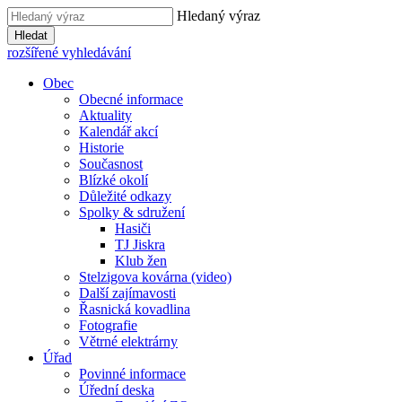
Hledaný výraz
Hledat
rozšířené vyhledávání
Obec
Obecné informace
Aktuality
Kalendář akcí
Historie
Současnost
Blízké okolí
Důležité odkazy
Spolky & sdružení
Hasiči
TJ Jiskra
Klub žen
Stelzigova kovárna (video)
Další zajímavosti
Řasnická kovadlina
Fotografie
Větrné elektrárny
Úřad
Povinné informace
Úřední deska