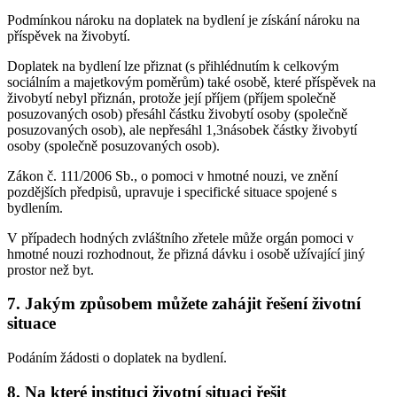
Podmínkou nároku na doplatek na bydlení je získání nároku na
příspěvek na živobytí.
Doplatek na bydlení lze přiznat (s přihlédnutím k celkovým
sociálním a majetkovým poměrům) také osobě, které příspěvek na
živobytí nebyl přiznán, protože její příjem (příjem společně
posuzovaných osob) přesáhl částku živobytí osoby (společně
posuzovaných osob), ale nepřesáhl 1,3násobek částky živobytí
osoby (společně posuzovaných osob).
Zákon č. 111/2006 Sb., o pomoci v hmotné nouzi, ve znění
pozdějších předpisů, upravuje i specifické situace spojené s
bydlením.
V případech hodných zvláštního zřetele může orgán pomoci v
hmotné nouzi rozhodnout, že přizná dávku i osobě užívající jiný
prostor než byt.
7. Jakým způsobem můžete zahájit řešení životní
situace
Podáním žádosti o doplatek na bydlení.
8. Na které instituci životní situaci řešit