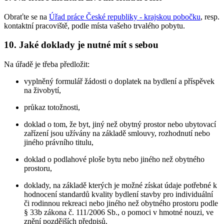
Obraťte se na
Úřad práce České republiky - krajskou pobočku
, resp.
kontaktní pracoviště, podle místa vašeho trvalého pobytu.
10. Jaké doklady je nutné mít s sebou
Na úřadě je třeba předložit:
vyplněný formulář žádosti o doplatek na bydlení a příspěvek
na živobytí,
průkaz totožnosti,
doklad o tom, že byt, jiný než obytný prostor nebo ubytovací
zařízení jsou užívány na základě smlouvy, rozhodnutí nebo
jiného právního titulu,
doklad o podlahové ploše bytu nebo jiného než obytného
prostoru,
doklady, na základě kterých je možné získat údaje potřebné k
hodnocení standardů kvality bydlení stavby pro individuální
či rodinnou rekreaci nebo jiného než obytného prostoru podle
§ 33b zákona č. 111/2006 Sb., o pomoci v hmotné nouzi, ve
znění pozdějších předpisů,