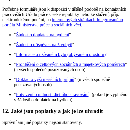
Potřebné formuláře jsou k dispozici v tištěné podobě na kontaktních
pracovištích Úřadu práce České republiky nebo ke stažení, příp.
elektronickému podání, na
internetových stránkách Integrovaného
portálu Ministerstva práce a sociálních věcí
.
"
Žádost o doplatek na bydlení
"
"
Žádost o příspěvek na živobytí
"
"
Informace o užívaném bytu (obývaném prostoru)
"
"
Prohlášení o celkových sociálních a majetkových poměrech
"
(u všech společně posuzovaných osob)
"
Doklad o výši měsíčních příjmů
" (u všech společně
posuzovaných osob)
"
Potvrzení o nutnosti dietního stravování
" (pokud je vyplněno
v žádosti o doplatek na bydlení)
12. Jaké jsou poplatky a jak je lze uhradit
Správní ani jiné poplatky nejsou stanoveny.