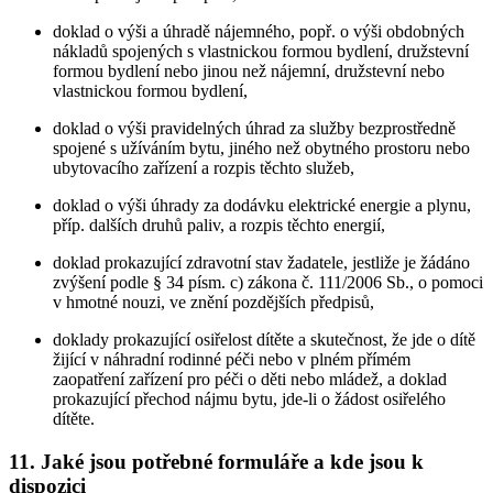
doklad o výši a úhradě nájemného, popř. o výši obdobných
nákladů spojených s vlastnickou formou bydlení, družstevní
formou bydlení nebo jinou než nájemní, družstevní nebo
vlastnickou formou bydlení,
doklad o výši pravidelných úhrad za služby bezprostředně
spojené s užíváním bytu, jiného než obytného prostoru nebo
ubytovacího zařízení a rozpis těchto služeb,
doklad o výši úhrady za dodávku elektrické energie a plynu,
příp. dalších druhů paliv, a rozpis těchto energií,
doklad prokazující zdravotní stav žadatele, jestliže je žádáno
zvýšení podle § 34 písm. c) zákona č. 111/2006 Sb., o pomoci
v hmotné nouzi, ve znění pozdějších předpisů,
doklady prokazující osiřelost dítěte a skutečnost, že jde o dítě
žijící v náhradní rodinné péči nebo v plném přímém
zaopatření zařízení pro péči o děti nebo mládež, a doklad
prokazující přechod nájmu bytu, jde-li o žádost osiřelého
dítěte.
11. Jaké jsou potřebné formuláře a kde jsou k
dispozici