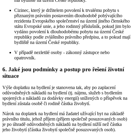
má bydliště na území České republiky.
Cizinec, který je držitelem povolení k trvalému pobytu s
přiznaným právním postavením dlouhodobě pobývajícího
rezidenta Evropského společenství na území jiného členského
státu Evropské unie, a jeho rodinný příslušník, pokud jim bylo
vydáno povolení k dlouhodobému pobytu na území České
republiky podle zvláštního právního předpisu, a to pokud mají
bydliště na území České republiky.
V případě nezletilé osoby - zákonný zástupce nebo
opatrovník.
6. Jaké jsou podmínky a postup pro řešení životní
situace
Výše doplatku na bydlení je stanovena tak, aby po zaplacení
odůvodněných nákladů na bydlení (tj. nájmu, služeb s bydlením
spojených a nákladů za dodávky energií) snížených o příspěvek na
bydlení zůstala osobě či rodině částka živobytí.
Nárok na doplatek na bydlení má žadatel užívající byt na základě
právního titulu, jehož příjem (příjem společně posuzovaných osob)
je po úhradě odůvodněných nákladů na bydlení nižší než částka
jeho živobytí (částka živobytí společně posuzovaných osob).