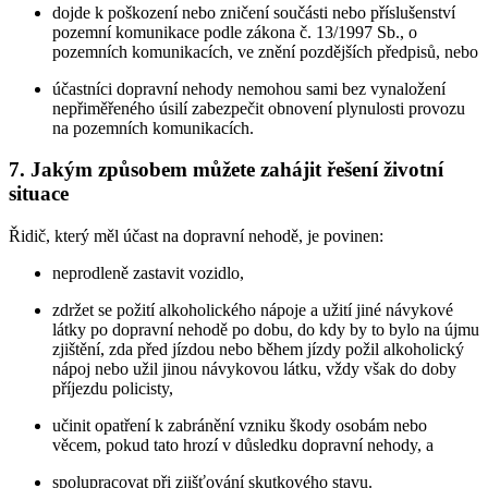
dojde k poškození nebo zničení součásti nebo příslušenství
pozemní komunikace podle zákona č. 13/1997 Sb., o
pozemních komunikacích, ve znění pozdějších předpisů, nebo
účastníci dopravní nehody nemohou sami bez vynaložení
nepřiměřeného úsilí zabezpečit obnovení plynulosti provozu
na pozemních komunikacích.
7. Jakým způsobem můžete zahájit řešení životní
situace
Řidič, který měl účast na dopravní nehodě, je povinen:
neprodleně zastavit vozidlo,
zdržet se požití alkoholického nápoje a užití jiné návykové
látky po dopravní nehodě po dobu, do kdy by to bylo na újmu
zjištění, zda před jízdou nebo během jízdy požil alkoholický
nápoj nebo užil jinou návykovou látku, vždy však do doby
příjezdu policisty,
učinit opatření k zabránění vzniku škody osobám nebo
věcem, pokud tato hrozí v důsledku dopravní nehody, a
spolupracovat při zjišťování skutkového stavu.