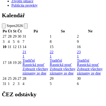
Životní situace
Publicita projekty
Kalendář
Srpen
2026
Po
Út
St
Čt
Pá
So
Ne
27
28
29
30
31
1
2
3
4
5
6
7
8
9
10
11
12
13
14
15
16
21
22
23
1
1
1
Tradiční
Tradiční
Tradiční
17
18
19
20
Řasnická pouť
Řasnická pouť
Řasnická pouť
Zobrazit všechny
Zobrazit všechny
Zobrazit všechny
záznamy ze dne
záznamy ze dne
záznamy ze dne
24
25
26
27
28
29
30
31
1
2
3
4
5
6
ČEZ odstávky