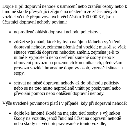
Dojde-li při dopravní nehodě k usmrcení nebo zranění osoby nebo k
hmotné škodě převyšující zřejmě na některém ze zúčastněných
vozidel včetně přepravovaných věcí částku 100 000 Kč, jsou
účastníci dopravní nehody povinni:
neprodleně ohlásit dopravní nehodu policistovi,
zdržet se jednání, které by bylo na újmu řádného vyšetření
dopravní nehody, zejména přemístění vozidel; musí-li se však
situace vzniklá dopravní nehodou změnit, zejména je-li to
nutné k vyproštění nebo ošetření zraněné osoby nebo k
obnovení provozu na pozemních komunikacích, především
provozu vozidel hromadné dopravy osob, vyznačit situaci a
stopy,
setrvat na místě dopravní nehody až do příchodu policisty
nebo se na toto místo neprodleně vrátit po poskytnutí nebo
přivolání pomoci nebo ohlášení dopravní nehody.
Výše uvedené povinnosti platí i v případě, kdy při dopravní nehodě:
dojde ke hmotné škodě na majetku třetí osoby, s výjimkou
škody na vozidle, jehož řidič má účast na dopravní nehodě
nebo škody na věci přepravované v tomto vozidle,