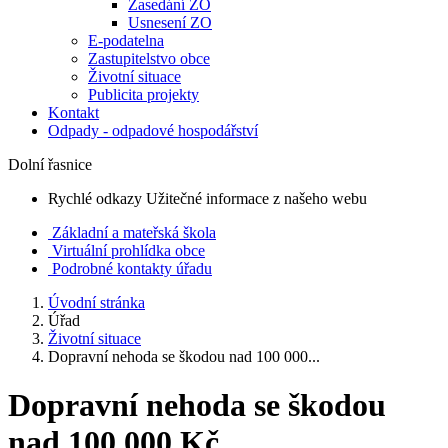
Zasedání ZO
Usnesení ZO
E-podatelna
Zastupitelstvo obce
Životní situace
Publicita projekty
Kontakt
Odpady - odpadové hospodářství
Dolní řasnice
Rychlé odkazy
Užitečné informace z našeho webu
Základní a mateřská škola
Virtuální prohlídka obce
Podrobné kontakty úřadu
Úvodní stránka
Úřad
Životní situace
Dopravní nehoda se škodou nad 100 000...
Dopravní nehoda se škodou
nad 100 000 Kč