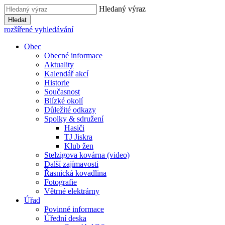
Hledaný výraz
Hledat
rozšířené vyhledávání
Obec
Obecné informace
Aktuality
Kalendář akcí
Historie
Současnost
Blízké okolí
Důležité odkazy
Spolky & sdružení
Hasiči
TJ Jiskra
Klub žen
Stelzigova kovárna (video)
Další zajímavosti
Řasnická kovadlina
Fotografie
Větrné elektrárny
Úřad
Povinné informace
Úřední deska