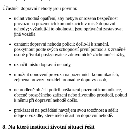
Účastníci dopravní nehody jsou povinni:
učinit vhodná opatření, aby nebyla ohrožena bezpečnost
provozu na pozemních komunikacích v místě dopravní
nehody; vyžadují-li to okolnosti, jsou oprávněni zastavovat
jiná vozidla,
oznámit dopravní nehodu policii; došlo-li k zranění,
poskytnout podle svých schopností první pomoc a k zraněné
osobě přivolat poskytovatele zdravotnické záchranné služby,
označit místo dopravní nehody,
umožnit obnovení provozu na pozemních komunikacích,
zejména provozu vozidel hromadné dopravy osob,
neprodleně ohlásit policii poškození pozemní komunikace,
obecně prospěšného zařízení nebo životního prostředí, pokud
k němu při dopravní nehodě došlo,
prokázat si na požádání navzájem svou totožnost a sdělit
údaje o vozidle, které mělo účast na dopravní nehodě.
8. Na které instituci životní situaci řešit