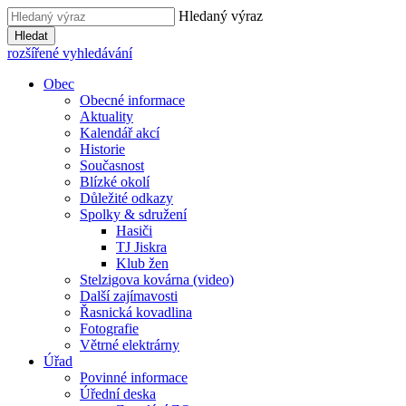
Hledaný výraz
Hledat
rozšířené vyhledávání
Obec
Obecné informace
Aktuality
Kalendář akcí
Historie
Současnost
Blízké okolí
Důležité odkazy
Spolky & sdružení
Hasiči
TJ Jiskra
Klub žen
Stelzigova kovárna (video)
Další zajímavosti
Řasnická kovadlina
Fotografie
Větrné elektrárny
Úřad
Povinné informace
Úřední deska