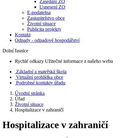
Zasedání ZO
Usnesení ZO
E-podatelna
Zastupitelstvo obce
Životní situace
Publicita projekty
Kontakt
Odpady - odpadové hospodářství
Dolní řasnice
Rychlé odkazy
Užitečné informace z našeho webu
Základní a mateřská škola
Virtuální prohlídka obce
Podrobné kontakty úřadu
Úvodní stránka
Úřad
Životní situace
Hospitalizace v zahraničí
Hospitalizace v zahraničí