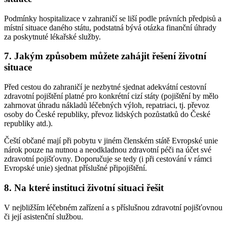
Podmínky hospitalizace v zahraničí se liší podle právních předpisů a
místní situace daného státu, podstatná bývá otázka finanční úhrady
za poskytnuté lékařské služby.
7. Jakým způsobem můžete zahájit řešení životní
situace
Před cestou do zahraničí je nezbytné sjednat adekvátní cestovní
zdravotní pojištění platné pro konkrétní cizí státy (pojištění by mělo
zahrnovat úhradu nákladů léčebných výloh, repatriaci, tj. převoz
osoby do České republiky, převoz lidských pozůstatků do České
republiky atd.).
Čeští občané mají při pobytu v jiném členském státě Evropské unie
nárok pouze na nutnou a neodkladnou zdravotní péči na účet své
zdravotní pojišťovny. Doporučuje se tedy (i při cestování v rámci
Evropské unie) sjednat příslušné připojištění.
8. Na které instituci životní situaci řešit
V nejbližším léčebném zařízení a s příslušnou zdravotní pojišťovnou
či její asistenční službou.