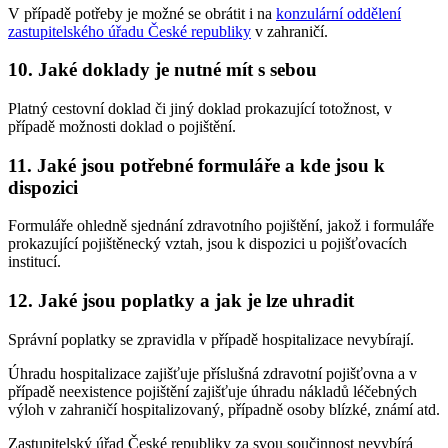
V případě potřeby je možné se obrátit i na
konzulární oddělení
zastupitelského úřadu České republiky
v zahraničí.
10. Jaké doklady je nutné mít s sebou
Platný cestovní doklad či jiný doklad prokazující totožnost, v
případě možnosti doklad o pojištění.
11. Jaké jsou potřebné formuláře a kde jsou k
dispozici
Formuláře ohledně sjednání zdravotního pojištění, jakož i formuláře
prokazující pojištěnecký vztah, jsou k dispozici u pojišťovacích
institucí.
12. Jaké jsou poplatky a jak je lze uhradit
Správní poplatky se zpravidla v případě hospitalizace nevybírají.
Úhradu hospitalizace zajišťuje příslušná zdravotní pojišťovna a v
případě neexistence pojištění zajišťuje úhradu nákladů léčebných
výloh v zahraničí hospitalizovaný, případně osoby blízké, známí atd.
Zastupitelský úřad České republiky za svou součinnost nevybírá