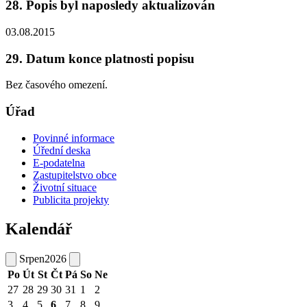
28. Popis byl naposledy aktualizován
03.08.2015
29. Datum konce platnosti popisu
Bez časového omezení.
Úřad
Povinné informace
Úřední deska
E-podatelna
Zastupitelstvo obce
Životní situace
Publicita projekty
Kalendář
Srpen
2026
Po
Út
St
Čt
Pá
So
Ne
27
28
29
30
31
1
2
3
4
5
6
7
8
9