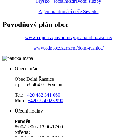
Frysko - sociální/zdravotní služby
Agentura domácí péče Severka
Povodňový plán obce
www.edpp.cz/povodnovy-plan/dolni-rasnice/
www.edpp.cz/zarizeni/dolni-rasnice/
Obecní úřad
Obec Dolní Řasnice
č.p. 153, 464 01 Frýdlant
Tel.:
+420 482 341 060
Mob.:
+420 724 023 990
Úřední hodiny
Pondělí:
8:00-12:00 / 13:00-17:00
Středa: