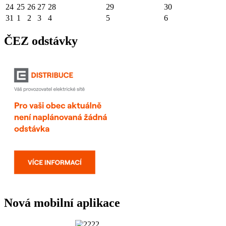
24
25
26
27
28
29
30
31
1
2
3
4
5
6
ČEZ odstávky
Nová mobilní aplikace