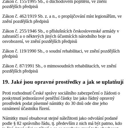
Zákon č. 155/1995 Sb., o důchodovém pojištění, ve znění
pozdějších předpisů
Zákon č. 462/1919 Sb. z. a n., o propůjčování míst legionářům, ve
znění pozdějších předpisů
Zákon č. 255/1946 Sb., o příslušnících československé armády v
zahraničí a o některých jiných účastnících národního boje za
osvobození, ve znění pozdějších předpisů
Zákon č. 119/1990 Sb., o soudní rehabilitaci, ve znění pozdějších
předpisů
Zákon č. 87/1991 Sb., o mimosoudních rehabilitacích, ve znění
pozdějších předpisů
19. Jaké jsou opravné prostředky a jak se uplatňují
Proti rozhodnutí České správy sociálního zabezpečení o žádosti o
poskytnutí jednorázové peněžní částky lze jako řádný opravný
prostředek podat písemné námitky do 30 dnů ode dne jeho
oznámení účastníku řízení.
Námitky musí obsahovat stejné náležitosti jako odvolání podané
podle § 82 správního řádu, tj. především z nich má být patrno, kdo