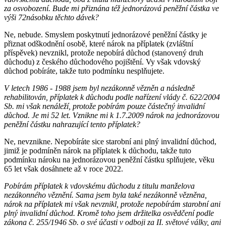
za osvobození. Bude mi přiznána též jednorázová peněžní částka ve
výši 72násobku těchto dávek?
Ne, nebude. Smyslem poskytnutí jednorázové peněžní částky je
přiznat odškodnění osobě, které nárok na příplatek (zvláštní
příspěvek) nevznikl, protože nepobírá důchod (stanovený druh
důchodu) z českého důchodového pojištění. Vy však vdovský
důchod pobíráte, takže tuto podmínku nesplňujete.
V letech 1986 - 1988 jsem byl nezákonně vězněn a následně
rehabilitován, příplatek k důchodu podle nařízení vlády č. 622/2004
Sb. mi však nenáleží, protože pobírám pouze částečný invalidní
důchod. Je mi 52 let. Vznikne mi k 1.7.2009 nárok na jednorázovou
peněžní částku nahrazující tento příplatek?
Ne, nevznikne. Nepobíráte sice starobní ani plný invalidní důchod,
jimiž je podmíněn nárok na příplatek k důchodu, takže tuto
podmínku nároku na jednorázovou peněžní částku splňujete, věku
65 let však dosáhnete až v roce 2022.
Pobírám příplatek k vdovskému důchodu z titulu manželova
nezákonného věznění. Sama jsem byla také nezákonně vězněna,
nárok na příplatek mi však nevznikl, protože nepobírám starobní ani
plný invalidní důchod. Kromě toho jsem držitelka osvědčení podle
zákona č. 255/1946 Sb. o své účasti v odboji za II. světové války, ani