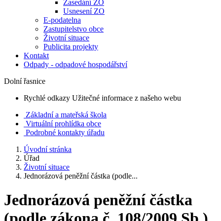
Zasedání ZO
Usnesení ZO
E-podatelna
Zastupitelstvo obce
Životní situace
Publicita projekty
Kontakt
Odpady - odpadové hospodářství
Dolní řasnice
Rychlé odkazy
Užitečné informace z našeho webu
Základní a mateřská škola
Virtuální prohlídka obce
Podrobné kontakty úřadu
Úvodní stránka
Úřad
Životní situace
Jednorázová peněžní částka (podle...
Jednorázová peněžní částka
(podle zákona č. 108/2009 Sb.)