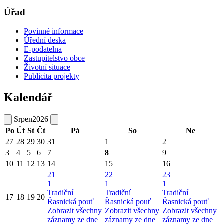
Úřad
Povinné informace
Úřední deska
E-podatelna
Zastupitelstvo obce
Životní situace
Publicita projekty
Kalendář
Srpen
2026
Po
Út
St
Čt
Pá
So
Ne
27
28
29
30
31
1
2
3
4
5
6
7
8
9
10
11
12
13
14
15
16
21
22
23
1
1
1
Tradiční
Tradiční
Tradiční
17
18
19
20
Řasnická pouť
Řasnická pouť
Řasnická pouť
Zobrazit všechny
Zobrazit všechny
Zobrazit všechny
záznamy ze dne
záznamy ze dne
záznamy ze dne