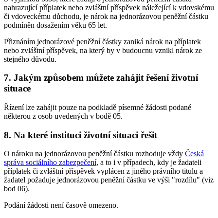
nahrazující příplatek nebo zvláštní příspěvek náležející k vdovskému
či vdoveckému důchodu, je nárok na jednorázovou peněžní částku
podmíněn dosažením věku 65 let.
Přiznáním jednorázové peněžní částky zaniká nárok na příplatek
nebo zvláštní příspěvek, na který by v budoucnu vznikl nárok ze
stejného důvodu.
7. Jakým způsobem můžete zahájit řešení životní
situace
Řízení lze zahájit pouze na podkladě písemné žádosti podané
některou z osob uvedených v bodě 05.
8. Na které instituci životní situaci řešit
O nároku na jednorázovou peněžní částku rozhoduje vždy
Česká
správa sociálního zabezpečení
, a to i v případech, kdy je žadateli
příplatek či zvláštní příspěvek vyplácen z jiného právního titulu a
žadatel požaduje jednorázovou peněžní částku ve výši "rozdílu" (viz
bod 06).
Podání žádosti není časově omezeno.