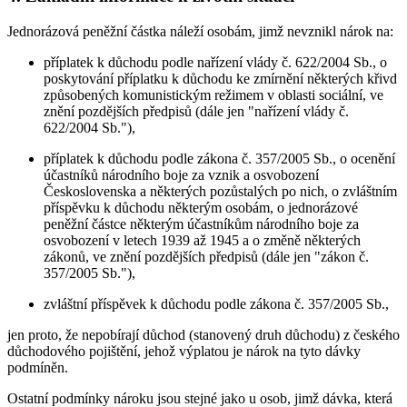
Jednorázová peněžní částka náleží osobám, jimž nevznikl nárok na:
příplatek k důchodu podle nařízení vlády č. 622/2004 Sb., o
poskytování příplatku k důchodu ke zmírnění některých křivd
způsobených komunistickým režimem v oblasti sociální, ve
znění pozdějších předpisů (dále jen "nařízení vlády č.
622/2004 Sb."),
příplatek k důchodu podle zákona č. 357/2005 Sb., o ocenění
účastníků národního boje za vznik a osvobození
Československa a některých pozůstalých po nich, o zvláštním
příspěvku k důchodu některým osobám, o jednorázové
peněžní částce některým účastníkům národního boje za
osvobození v letech 1939 až 1945 a o změně některých
zákonů, ve znění pozdějších předpisů (dále jen "zákon č.
357/2005 Sb."),
zvláštní příspěvek k důchodu podle zákona č. 357/2005 Sb.,
jen proto, že nepobírají důchod (stanovený druh důchodu) z českého
důchodového pojištění, jehož výplatou je nárok na tyto dávky
podmíněn.
Ostatní podmínky nároku jsou stejné jako u osob, jimž dávka, která