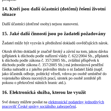
14. Kteří jsou další účastníci (dotčení) řešení životní
situace
Další účastníci (dotčené osoby) nejsou stanoveni.
15. Jaké další činnosti jsou po žadateli požadovány
Žadatel může být vyzván k předložení dokladů osvědčujících nárok.
Okruh těchto dokladů je značně široký a závisí na tom, jakou dávku
(příplatek k důchodu podle nařízení vlády č. 622/2004 Sb., příplatek
k důchodu podle zákona č. 357/2005 Sb., zvláštní příspěvek k
důchodu podle zákona č. 357/2005 Sb.) má jednorázová peněžní
částka nahradit a z jakého právního titulu o ni žadatel žádá (např.
jako účastník odboje, politický vězeň, vdova po osobě umístěné do
vojenského tábora nucených prací, sirotek po osobě zemřelé při
pokusu o překročení státních hranic atd.).
16. Elektronická služba, kterou lze využít
Své dotazy můžete posílat na
elektronické podatelny jednotlivých
pracovišť České správy sociálního zabezpečení
.