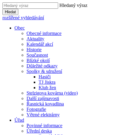
Hledaný výraz
Hledat
rozšířené vyhledávání
Obec
Obecné informace
Aktuality
Kalendář akcí
Historie
Současnost
Blízké okolí
Důležité odkazy
Spolky & sdružení
Hasiči
TJ Jiskra
Klub žen
Stelzigova kovárna (video)
Další zajímavosti
Řasnická kovadlina
Fotografie
Větrné elektrárny
Úřad
Povinné informace
Úřední deska