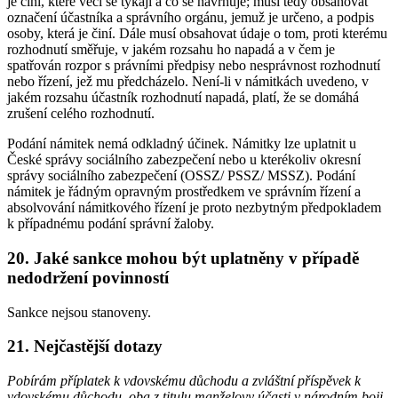
je činí, které věci se týkají a co se navrhuje; musí tedy obsahovat
označení účastníka a správního orgánu, jemuž je určeno, a podpis
osoby, která je činí. Dále musí obsahovat údaje o tom, proti kterému
rozhodnutí směřuje, v jakém rozsahu ho napadá a v čem je
spatřován rozpor s právními předpisy nebo nesprávnost rozhodnutí
nebo řízení, jež mu předcházelo. Není-li v námitkách uvedeno, v
jakém rozsahu účastník rozhodnutí napadá, platí, že se domáhá
zrušení celého rozhodnutí.
Podání námitek nemá odkladný účinek. Námitky lze uplatnit u
České správy sociálního zabezpečení nebo u kterékoliv okresní
správy sociálního zabezpečení (OSSZ/ PSSZ/ MSSZ). Podání
námitek je řádným opravným prostředkem ve správním řízení a
absolvování námitkového řízení je proto nezbytným předpokladem
k případnému podání správní žaloby.
20. Jaké sankce mohou být uplatněny v případě
nedodržení povinností
Sankce nejsou stanoveny.
21. Nejčastější dotazy
Pobírám příplatek k vdovskému důchodu a zvláštní příspěvek k
vdovskému důchodu, oba z titulu manželovy účasti v národním boji