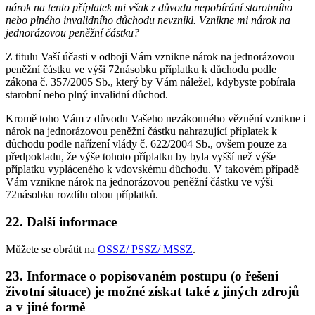
nárok na tento příplatek mi však z důvodu nepobírání starobního
nebo plného invalidního důchodu nevznikl. Vznikne mi nárok na
jednorázovou peněžní částku?
Z titulu Vaší účasti v odboji Vám vznikne nárok na jednorázovou
peněžní částku ve výši 72násobku příplatku k důchodu podle
zákona č. 357/2005 Sb., který by Vám náležel, kdybyste pobírala
starobní nebo plný invalidní důchod.
Kromě toho Vám z důvodu Vašeho nezákonného věznění vznikne i
nárok na jednorázovou peněžní částku nahrazující příplatek k
důchodu podle nařízení vlády č. 622/2004 Sb., ovšem pouze za
předpokladu, že výše tohoto příplatku by byla vyšší než výše
příplatku vypláceného k vdovskému důchodu. V takovém případě
Vám vznikne nárok na jednorázovou peněžní částku ve výši
72násobku rozdílu obou příplatků.
22. Další informace
Můžete se obrátit na
OSSZ/ PSSZ/ MSSZ
.
23. Informace o popisovaném postupu (o řešení
životní situace) je možné získat také z jiných zdrojů
a v jiné formě