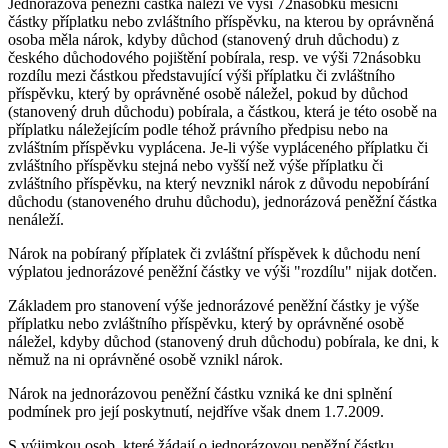
Jednorázová peněžní částka náleží ve výši 72násobku měsíční
částky příplatku nebo zvláštního příspěvku, na kterou by oprávněná
osoba měla nárok, kdyby důchod (stanovený druh důchodu) z
českého důchodového pojištění pobírala, resp. ve výši 72násobku
rozdílu mezi částkou představující výši příplatku či zvláštního
příspěvku, který by oprávněné osobě náležel, pokud by důchod
(stanovený druh důchodu) pobírala, a částkou, která je této osobě na
příplatku náležejícím podle téhož právního předpisu nebo na
zvláštním příspěvku vyplácena. Je-li výše vypláceného příplatku či
zvláštního příspěvku stejná nebo vyšší než výše příplatku či
zvláštního příspěvku, na který nevznikl nárok z důvodu nepobírání
důchodu (stanoveného druhu důchodu), jednorázová peněžní částka
nenáleží.
Nárok na pobíraný příplatek či zvláštní příspěvek k důchodu není
výplatou jednorázové peněžní částky ve výši "rozdílu" nijak dotčen.
Základem pro stanovení výše jednorázové peněžní částky je výše
příplatku nebo zvláštního příspěvku, který by oprávněné osobě
náležel, kdyby důchod (stanovený druh důchodu) pobírala, ke dni, k
němuž na ni oprávněné osobě vznikl nárok.
Nárok na jednorázovou peněžní částku vzniká ke dni splnění
podmínek pro její poskytnutí, nejdříve však dnem 1.7.2009.
S výjimkou osob, které žádají o jednorázovou peněžní částku