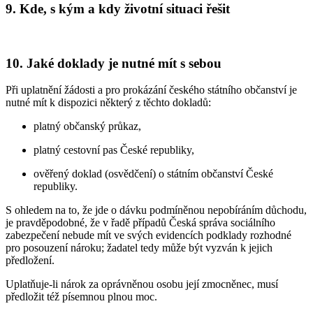
9. Kde, s kým a kdy životní situaci řešit
10. Jaké doklady je nutné mít s sebou
Při uplatnění žádosti a pro prokázání českého státního občanství je
nutné mít k dispozici některý z těchto dokladů:
platný občanský průkaz,
platný cestovní pas České republiky,
ověřený doklad (osvědčení) o státním občanství České
republiky.
S ohledem na to, že jde o dávku podmíněnou nepobíráním důchodu,
je pravděpodobné, že v řadě případů Česká správa sociálního
zabezpečení nebude mít ve svých evidencích podklady rozhodné
pro posouzení nároku; žadatel tedy může být vyzván k jejich
předložení.
Uplatňuje-li nárok za oprávněnou osobu její zmocněnec, musí
předložit též písemnou plnou moc.