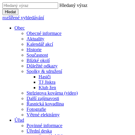
Hledaný výraz
Hledat
rozšířené vyhledávání
Obec
Obecné informace
Aktuality
Kalendář akcí
Historie
Současnost
Blízké okolí
Důležité odkazy
Spolky & sdružení
Hasiči
TJ Jiskra
Klub žen
Stelzigova kovárna (video)
Další zajímavosti
Řasnická kovadlina
Fotografie
Větrné elektrárny
Úřad
Povinné informace
Úřední deska