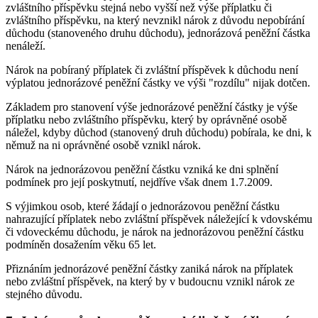
zvláštního příspěvku stejná nebo vyšší než výše příplatku či
zvláštního příspěvku, na který nevznikl nárok z důvodu nepobírání
důchodu (stanoveného druhu důchodu), jednorázová peněžní částka
nenáleží.
Nárok na pobíraný příplatek či zvláštní příspěvek k důchodu není
výplatou jednorázové peněžní částky ve výši "rozdílu" nijak dotčen.
Základem pro stanovení výše jednorázové peněžní částky je výše
příplatku nebo zvláštního příspěvku, který by oprávněné osobě
náležel, kdyby důchod (stanovený druh důchodu) pobírala, ke dni, k
němuž na ni oprávněné osobě vznikl nárok.
Nárok na jednorázovou peněžní částku vzniká ke dni splnění
podmínek pro její poskytnutí, nejdříve však dnem 1.7.2009.
S výjimkou osob, které žádají o jednorázovou peněžní částku
nahrazující příplatek nebo zvláštní příspěvek náležející k vdovskému
či vdoveckému důchodu, je nárok na jednorázovou peněžní částku
podmíněn dosažením věku 65 let.
Přiznáním jednorázové peněžní částky zaniká nárok na příplatek
nebo zvláštní příspěvek, na který by v budoucnu vznikl nárok ze
stejného důvodu.