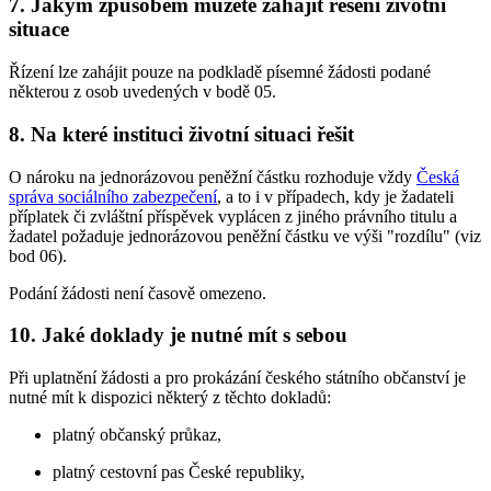
7. Jakým způsobem můžete zahájit řešení životní
situace
Řízení lze zahájit pouze na podkladě písemné žádosti podané
některou z osob uvedených v bodě 05.
8. Na které instituci životní situaci řešit
O nároku na jednorázovou peněžní částku rozhoduje vždy
Česká
správa sociálního zabezpečení
, a to i v případech, kdy je žadateli
příplatek či zvláštní příspěvek vyplácen z jiného právního titulu a
žadatel požaduje jednorázovou peněžní částku ve výši "rozdílu" (viz
bod 06).
Podání žádosti není časově omezeno.
10. Jaké doklady je nutné mít s sebou
Při uplatnění žádosti a pro prokázání českého státního občanství je
nutné mít k dispozici některý z těchto dokladů:
platný občanský průkaz,
platný cestovní pas České republiky,