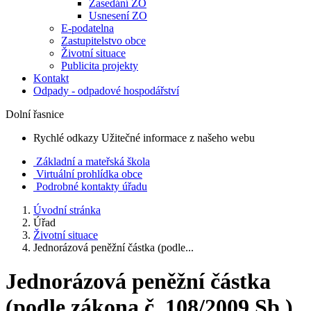
Zasedání ZO
Usnesení ZO
E-podatelna
Zastupitelstvo obce
Životní situace
Publicita projekty
Kontakt
Odpady - odpadové hospodářství
Dolní řasnice
Rychlé odkazy
Užitečné informace z našeho webu
Základní a mateřská škola
Virtuální prohlídka obce
Podrobné kontakty úřadu
Úvodní stránka
Úřad
Životní situace
Jednorázová peněžní částka (podle...
Jednorázová peněžní částka
(podle zákona č. 108/2009 Sb.)