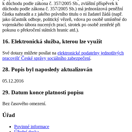
k důchodu podle zákona č. 357/2005 Sb., zvláštní příspěvek k
důchodu podle zákona č. 357/2005 Sb.) má jednorázová peněžní
částka nahradit a z jakého právního titulu o ni žadatel žádá (např.
jako účastník odboje, politický vězeň, vdova po osobě umístěné do
vojenského tábora nucených prací, sirotek po osobě zemřelé při
pokusu o překročení státních hranic atd.).
16. Elektronická služba, kterou lze využít
Své dotazy můžete posílat na
elektronické podatelny jednotlivých
pracovišť České správy sociálního zabezpečení
.
28. Popis byl naposledy aktualizován
05.12.2016
29. Datum konce platnosti popisu
Bez časového omezení.
Úřad
Povinné informace
Úřední deska