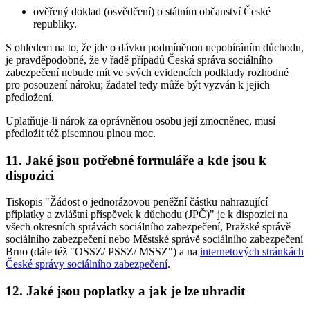
ověřený doklad (osvědčení) o státním občanství České
republiky.
S ohledem na to, že jde o dávku podmíněnou nepobíráním důchodu,
je pravděpodobné, že v řadě případů Česká správa sociálního
zabezpečení nebude mít ve svých evidencích podklady rozhodné
pro posouzení nároku; žadatel tedy může být vyzván k jejich
předložení.
Uplatňuje-li nárok za oprávněnou osobu její zmocněnec, musí
předložit též písemnou plnou moc.
11. Jaké jsou potřebné formuláře a kde jsou k
dispozici
Tiskopis "Žádost o jednorázovou peněžní částku nahrazující
příplatky a zvláštní příspěvek k důchodu (JPČ)" je k dispozici na
všech okresních správách sociálního zabezpečení, Pražské správě
sociálního zabezpečení nebo Městské správě sociálního zabezpečení
Brno (dále též "OSSZ/ PSSZ/ MSSZ") a na
internetových stránkách
České správy sociálního zabezpečení
.
12. Jaké jsou poplatky a jak je lze uhradit