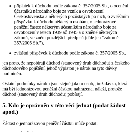
příplatek k důchodu podle zákona č. 357/2005 Sb., o ocenění
účastníků národního boje za vznik a osvobození
Československa a některých pozůstalých po nich, o zvláštním
příspěvku k důchodu některým osobám, o jednorázové
peněžní částce některým účastníkům národního boje za
osvobození v letech 1939 až 1945 a o změně některých
zákonů, ve znění pozdějších předpisů (dále jen "zákon č.
357/2005 Sb."),
zvláštní příspěvek k důchodu podle zákona č. 357/2005 Sb.,
jen proto, že nepobírají důchod (stanovený druh důchodu) z českého
důchodového pojištění, jehož výplatou je nárok na tyto dávky
podmíněn.
Ostatní podmínky nároku jsou stejné jako u osob, jimž dávka, která
má být jednorázovou peněžní částkou nahrazena, náleží, protože
důchod (stanovený druh důchodu) pobírají.
5. Kdo je oprávněn v této věci jednat (podat žádost
apod.)
Žádost o jednorázovou peněžní částku může podat: