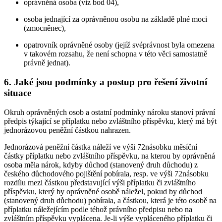
oprávněná osoba (viz bod 04),
osoba jednající za oprávněnou osobu na základě plné moci
(zmocněnec),
opatrovník oprávněné osoby (jejíž svéprávnost byla omezena
v takovém rozsahu, že není schopna v této věci samostatně
právně jednat).
6. Jaké jsou podmínky a postup pro řešení životní
situace
Okruh oprávněných osob a ostatní podmínky nároku stanoví právní
předpis týkající se příplatku nebo zvláštního příspěvku, který má být
jednorázovou peněžní částkou nahrazen.
Jednorázová peněžní částka náleží ve výši 72násobku měsíční
částky příplatku nebo zvláštního příspěvku, na kterou by oprávněná
osoba měla nárok, kdyby důchod (stanovený druh důchodu) z
českého důchodového pojištění pobírala, resp. ve výši 72násobku
rozdílu mezi částkou představující výši příplatku či zvláštního
příspěvku, který by oprávněné osobě náležel, pokud by důchod
(stanovený druh důchodu) pobírala, a částkou, která je této osobě na
příplatku náležejícím podle téhož právního předpisu nebo na
zvláštním příspěvku vyplácena. Je-li výše vypláceného příplatku či