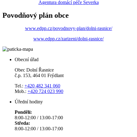
Agentura domácí péče Severka
Povodňový plán obce
www.edpp.cz/povodnovy-plan/dolni-rasnice/
www.edpp.cz/zarizeni/dolni-rasnice/
Obecní úřad
Obec Dolní Řasnice
č.p. 153, 464 01 Frýdlant
Tel.:
+420 482 341 060
Mob.:
+420 724 023 990
Úřední hodiny
Pondělí:
8:00-12:00 / 13:00-17:00
Středa:
8:00-12:00 / 13:00-17:00