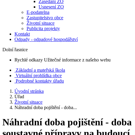
Zasedání ZO
Usnesení ZO
E-podatelna
Zastupitelstvo obce
Životní situace
Publicita projekty
Kontakt
Odpady - odpadové hospodářství
Dolní řasnice
Rychlé odkazy
Užitečné informace z našeho webu
Základní a mateřská škola
Virtuální prohlídka obce
Podrobné kontakty úřadu
Úvodní stránka
Úřad
Životní situace
Náhradní doba pojištění - doba...
Náhradní doba pojištění - doba
soustavné přípravy na budoucí