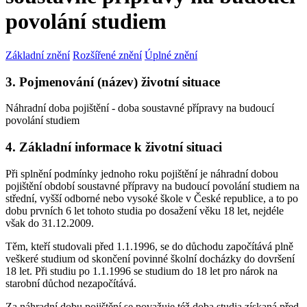
povolání studiem
Základní znění
Rozšířené znění
Úplné znění
3. Pojmenování (název) životní situace
Náhradní doba pojištění - doba soustavné přípravy na budoucí
povolání studiem
4. Základní informace k životní situaci
Při splnění podmínky jednoho roku pojištění je náhradní dobou
pojištění období soustavné přípravy na budoucí povolání studiem na
střední, vyšší odborné nebo vysoké škole v České republice, a to po
dobu prvních 6 let tohoto studia po dosažení věku 18 let, nejdéle
však do 31.12.2009.
Těm, kteří studovali před 1.1.1996, se do důchodu započítává plně
veškeré studium od skončení povinné školní docházky do dovršení
18 let. Při studiu po 1.1.1996 se studium do 18 let pro nárok na
starobní důchod nezapočítává.
Za náhradní dobu pojištění se považuje též doba studia získaná před