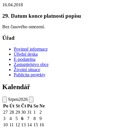
16.04.2018
29. Datum konce platnosti popisu
Bez časového omezení.
Úřad
Povinné informace
Úřední deska
E-podatelna
Zastupitelstvo obce
Životní situace
Publicita projekty
Kalendář
Srpen
2026
Po
Út
St
Čt
Pá
So
Ne
27
28
29
30
31
1
2
3
4
5
6
7
8
9
10
11
12
13
14
15
16