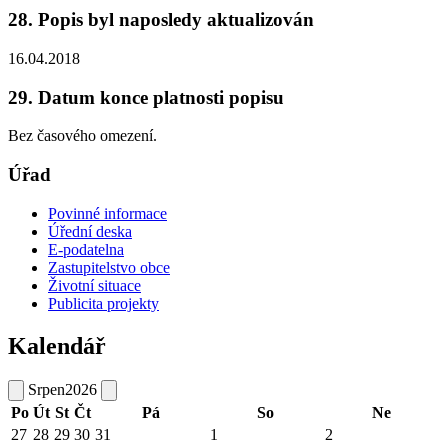
28. Popis byl naposledy aktualizován
16.04.2018
29. Datum konce platnosti popisu
Bez časového omezení.
Úřad
Povinné informace
Úřední deska
E-podatelna
Zastupitelstvo obce
Životní situace
Publicita projekty
Kalendář
Srpen
2026
Po
Út
St
Čt
Pá
So
Ne
27
28
29
30
31
1
2