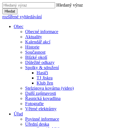
Hledaný výraz
Hledat
rozšířené vyhledávání
Obec
Obecné informace
Aktuality
Kalendář akcí
Historie
Současnost
Blízké okolí
Důležité odkazy
Spolky & sdružení
Hasiči
TJ Jiskra
Klub žen
Stelzigova kovárna (video)
Další zajímavosti
Řasnická kovadlina
Fotografie
Větrné elektrárny
Úřad
Povinné informace
Úřední deska