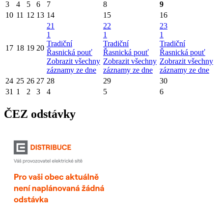
3
4
5
6
7
8
9
10
11
12
13
14
15
16
21
22
23
1
1
1
Tradiční
Tradiční
Tradiční
17
18
19
20
Řasnická pouť
Řasnická pouť
Řasnická pouť
Zobrazit všechny
Zobrazit všechny
Zobrazit všechny
záznamy ze dne
záznamy ze dne
záznamy ze dne
24
25
26
27
28
29
30
31
1
2
3
4
5
6
ČEZ odstávky