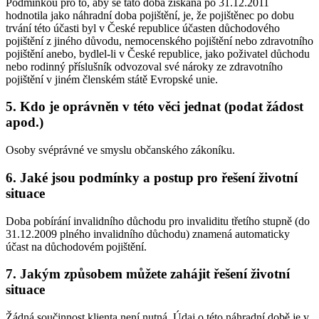
Podmínkou pro to, aby se tato doba získaná po 31.12.2011
hodnotila jako náhradní doba pojištění, je, že pojištěnec po dobu
trvání této účasti byl v České republice účasten důchodového
pojištění z jiného důvodu, nemocenského pojištění nebo zdravotního
pojištění anebo, bydlel-li v České republice, jako poživatel důchodu
nebo rodinný příslušník odvozoval své nároky ze zdravotního
pojištění v jiném členském státě Evropské unie.
5. Kdo je oprávněn v této věci jednat (podat žádost
apod.)
Osoby svéprávné ve smyslu občanského zákoníku.
6. Jaké jsou podmínky a postup pro řešení životní
situace
Doba pobírání invalidního důchodu pro invaliditu třetího stupně (do
31.12.2009 plného invalidního důchodu) znamená automaticky
účast na důchodovém pojištění.
7. Jakým způsobem můžete zahájit řešení životní
situace
Žádná součinnost klienta není nutná. Údaj o této náhradní době je v