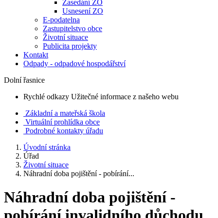
Zasedání ZO
Usnesení ZO
E-podatelna
Zastupitelstvo obce
Životní situace
Publicita projekty
Kontakt
Odpady - odpadové hospodářství
Dolní řasnice
Rychlé odkazy
Užitečné informace z našeho webu
Základní a mateřská škola
Virtuální prohlídka obce
Podrobné kontakty úřadu
Úvodní stránka
Úřad
Životní situace
Náhradní doba pojištění - pobírání...
Náhradní doba pojištění -
pobírání invalidního důchodu