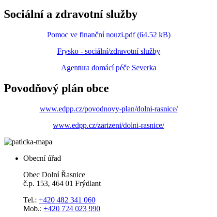
Sociální a zdravotní služby
Pomoc ve finanční nouzi.pdf (64.52 kB)
Frysko - sociální/zdravotní služby
Agentura domácí péče Severka
Povodňový plán obce
www.edpp.cz/povodnovy-plan/dolni-rasnice/
www.edpp.cz/zarizeni/dolni-rasnice/
Obecní úřad
Obec Dolní Řasnice
č.p. 153, 464 01 Frýdlant
Tel.:
+420 482 341 060
Mob.:
+420 724 023 990