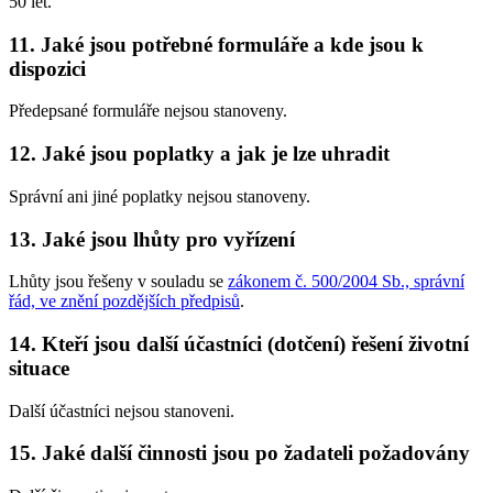
50 let.
11. Jaké jsou potřebné formuláře a kde jsou k
dispozici
Předepsané formuláře nejsou stanoveny.
12. Jaké jsou poplatky a jak je lze uhradit
Správní ani jiné poplatky nejsou stanoveny.
13. Jaké jsou lhůty pro vyřízení
Lhůty jsou řešeny v souladu se
zákonem č. 500/2004 Sb., správní
řád, ve znění pozdějších předpisů
.
14. Kteří jsou další účastníci (dotčení) řešení životní
situace
Další účastníci nejsou stanoveni.
15. Jaké další činnosti jsou po žadateli požadovány