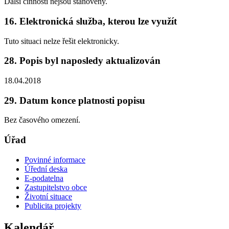
Další činnosti nejsou stanoveny.
16. Elektronická služba, kterou lze využít
Tuto situaci nelze řešit elektronicky.
28. Popis byl naposledy aktualizován
18.04.2018
29. Datum konce platnosti popisu
Bez časového omezení.
Úřad
Povinné informace
Úřední deska
E-podatelna
Zastupitelstvo obce
Životní situace
Publicita projekty
Kalendář