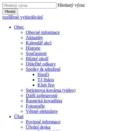
Hledaný výraz
Hledat
rozšířené vyhledávání
Obec
Obecné informace
Aktuality
Kalendář akcí
Historie
Současnost
Blízké okolí
Důležité odkazy
Spolky & sdružení
Hasiči
TJ Jiskra
Klub žen
Stelzigova kovárna (video)
Další zajímavosti
Řasnická kovadlina
Fotografie
Větrné elektrárny
Úřad
Povinné informace
Úřední deska