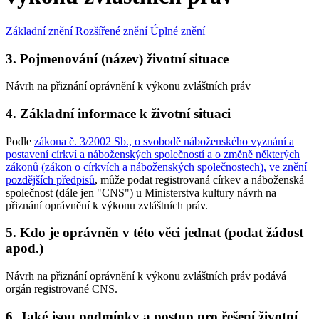
Základní znění
Rozšířené znění
Úplné znění
3. Pojmenování (název) životní situace
Návrh na přiznání oprávnění k výkonu zvláštních práv
4. Základní informace k životní situaci
Podle
zákona č. 3/2002 Sb., o svobodě náboženského vyznání a
postavení církví a náboženských společností a o změně některých
zákonů (zákon o církvích a náboženských společnostech), ve znění
pozdějších předpisů
, může podat registrovaná církev a náboženská
společnost (dále jen "CNS") u Ministerstva kultury návrh na
přiznání oprávnění k výkonu zvláštních práv.
5. Kdo je oprávněn v této věci jednat (podat žádost
apod.)
Návrh na přiznání oprávnění k výkonu zvláštních práv podává
orgán registrované CNS.
6. Jaké jsou podmínky a postup pro řešení životní