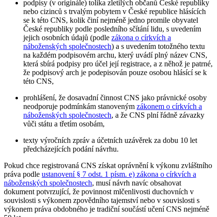
podpisy (v originále) tolika zletilých občanů České republiky
nebo cizinců s trvalým pobytem v České republice hlásících
se k této CNS, kolik činí nejméně jedno promile obyvatel
České republiky podle posledního sčítání lidu, s uvedením
jejich osobních údajů (podle
zákona o církvích a
náboženských společnostech
) a s uvedením totožného textu
na každém podpisovém archu, který uvádí plný název CNS,
která sbírá podpisy pro účel její registrace, a z něhož je patrné,
že podpisový arch je podepisován pouze osobou hlásící se k
této CNS,
prohlášení, že dosavadní činnost CNS jako právnické osoby
neodporuje podmínkám stanoveným
zákonem o církvích a
náboženských společnostech
, a že CNS plní řádně závazky
vůči státu a třetím osobám,
texty výročních zpráv a účetních uzávěrek za dobu 10 let
předcházejících podání návrhu.
Pokud chce registrovaná CNS získat oprávnění k výkonu zvláštního
práva podle
ustanovení § 7 odst. 1 písm. e) zákona o církvích a
náboženských společnostech
, musí návrh navíc obsahovat
dokument potvrzující, že povinnost mlčenlivosti duchovních v
souvislosti s výkonem zpovědního tajemství nebo v souvislosti s
výkonem práva obdobného je tradiční součástí učení CNS nejméně