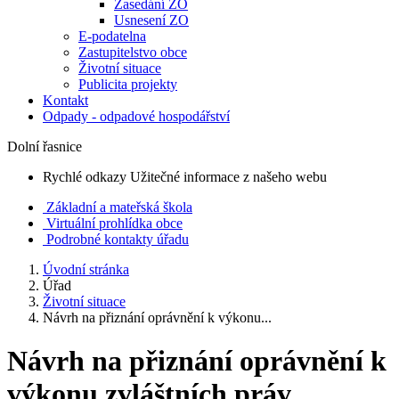
Zasedání ZO
Usnesení ZO
E-podatelna
Zastupitelstvo obce
Životní situace
Publicita projekty
Kontakt
Odpady - odpadové hospodářství
Dolní řasnice
Rychlé odkazy
Užitečné informace z našeho webu
Základní a mateřská škola
Virtuální prohlídka obce
Podrobné kontakty úřadu
Úvodní stránka
Úřad
Životní situace
Návrh na přiznání oprávnění k výkonu...
Návrh na přiznání oprávnění k
výkonu zvláštních práv