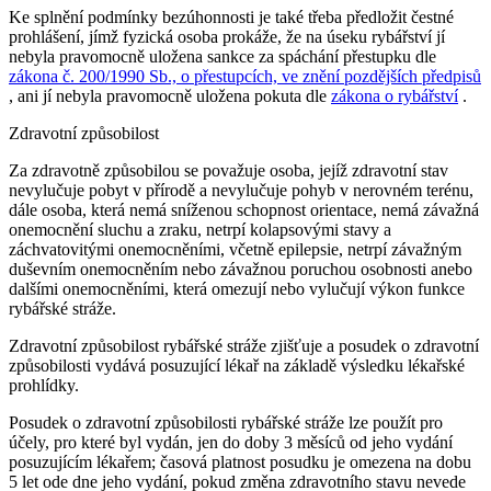
Ke splnění podmínky bezúhonnosti je také třeba předložit čestné
prohlášení, jímž fyzická osoba prokáže, že na úseku rybářství jí
nebyla pravomocně uložena sankce za spáchání přestupku dle
zákona č. 200/1990 Sb., o přestupcích, ve znění pozdějších předpisů
, ani jí nebyla pravomocně uložena pokuta dle
zákona o rybářství
.
Zdravotní způsobilost
Za zdravotně způsobilou se považuje osoba, jejíž zdravotní stav
nevylučuje pobyt v přírodě a nevylučuje pohyb v nerovném terénu,
dále osoba, která nemá sníženou schopnost orientace, nemá závažná
onemocnění sluchu a zraku, netrpí kolapsovými stavy a
záchvatovitými onemocněními, včetně epilepsie, netrpí závažným
duševním onemocněním nebo závažnou poruchou osobnosti anebo
dalšími onemocněními, která omezují nebo vylučují výkon funkce
rybářské stráže.
Zdravotní způsobilost rybářské stráže zjišťuje a posudek o zdravotní
způsobilosti vydává posuzující lékař na základě výsledku lékařské
prohlídky.
Posudek o zdravotní způsobilosti rybářské stráže lze použít pro
účely, pro které byl vydán, jen do doby 3 měsíců od jeho vydání
posuzujícím lékařem; časová platnost posudku je omezena na dobu
5 let ode dne jeho vydání, pokud změna zdravotního stavu nevede