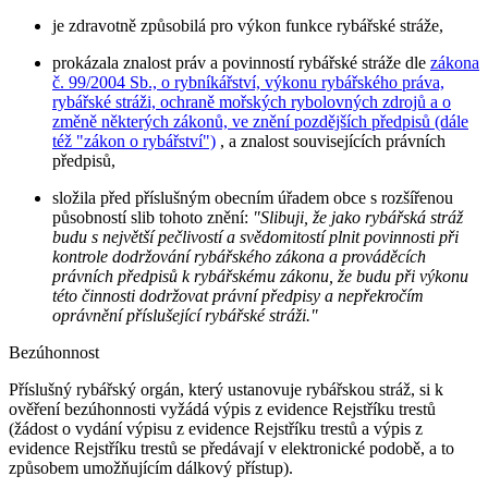
je zdravotně způsobilá pro výkon funkce rybářské stráže,
prokázala znalost práv a povinností rybářské stráže dle
zákona
č. 99/2004 Sb., o rybníkářství, výkonu rybářského práva,
rybářské stráži, ochraně mořských rybolovných zdrojů a o
změně některých zákonů, ve znění pozdějších předpisů (dále
též "zákon o rybářství")
, a znalost souvisejících právních
předpisů,
složila před příslušným obecním úřadem obce s rozšířenou
působností slib tohoto znění:
"Slibuji, že jako rybářská stráž
budu s největší pečlivostí a svědomitostí plnit povinnosti při
kontrole dodržování rybářského zákona a prováděcích
právních předpisů k rybářskému zákonu, že budu při výkonu
této činnosti dodržovat právní předpisy a nepřekročím
oprávnění příslušející rybářské stráži."
Bezúhonnost
Příslušný rybářský orgán, který ustanovuje rybářskou stráž, si k
ověření bezúhonnosti vyžádá výpis z evidence Rejstříku trestů
(žádost o vydání výpisu z evidence Rejstříku trestů a výpis z
evidence Rejstříku trestů se předávají v elektronické podobě, a to
způsobem umožňujícím dálkový přístup).