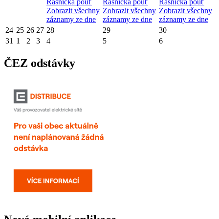
Řasnická pouť
Řasnická pouť
Řasnická pouť
Zobrazit všechny
Zobrazit všechny
Zobrazit všechny
záznamy ze dne
záznamy ze dne
záznamy ze dne
24
25
26
27
28
29
30
31
1
2
3
4
5
6
ČEZ odstávky