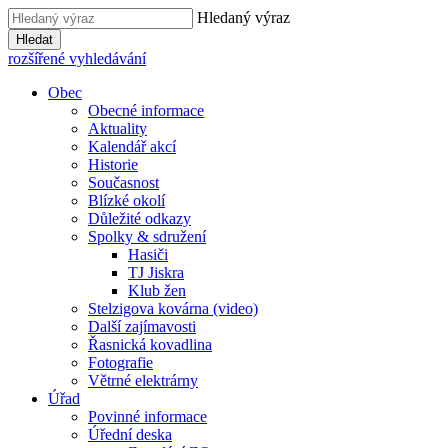
Hledaný výraz
Hledat
rozšířené vyhledávání
Obec
Obecné informace
Aktuality
Kalendář akcí
Historie
Současnost
Blízké okolí
Důležité odkazy
Spolky & sdružení
Hasiči
TJ Jiskra
Klub žen
Stelzigova kovárna (video)
Další zajímavosti
Řasnická kovadlina
Fotografie
Větrné elektrárny
Úřad
Povinné informace
Úřední deska