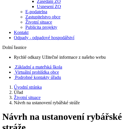
Zasedání ZO
Usnesení ZO
E-podatelna
Zastupitelstvo obce
Životní situace
Publicita projekty
Kontakt
Odpady - odpadové hospodářství
Dolní řasnice
Rychlé odkazy
Užitečné informace z našeho webu
Základní a mateřská škola
Virtuální prohlídka obce
Podrobné kontakty úřadu
Úvodní stránka
Úřad
Životní situace
Návrh na ustanovení rybářské stráže
Návrh na ustanovení rybářské
stráže