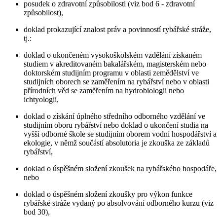
posudek o zdravotní způsobilosti (viz bod 6 - zdravotní
způsobilost),
doklad prokazující znalost práv a povinností rybářské stráže,
tj.:
doklad o ukončeném vysokoškolském vzdělání získaném
studiem v akreditovaném bakalářském, magisterském nebo
doktorském studijním programu v oblasti zemědělství ve
studijních oborech se zaměřením na rybářství nebo v oblasti
přírodních věd se zaměřením na hydrobiologii nebo
ichtyologii,
doklad o získání úplného středního odborného vzdělání ve
studijním oboru rybářství nebo doklad o ukončení studia na
vyšší odborné škole se studijním oborem vodní hospodářství a
ekologie, v němž součástí absolutoria je zkouška ze základů
rybářství,
doklad o úspěšném složení zkoušek na rybářského hospodáře,
nebo
doklad o úspěšném složení zkoušky pro výkon funkce
rybářské stráže vydaný po absolvování odborného kurzu (viz
bod 30),