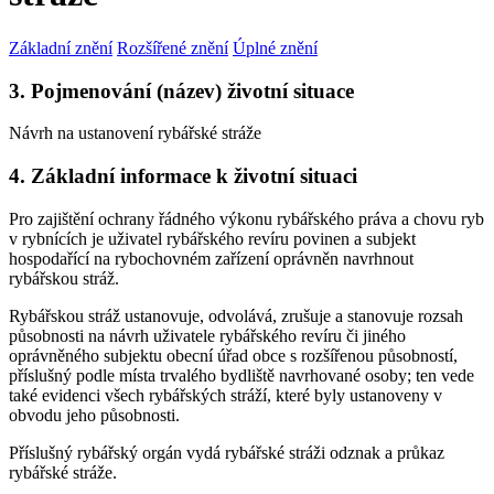
Základní znění
Rozšířené znění
Úplné znění
3. Pojmenování (název) životní situace
Návrh na ustanovení rybářské stráže
4. Základní informace k životní situaci
Pro zajištění ochrany řádného výkonu rybářského práva a chovu ryb
v rybnících je uživatel rybářského revíru povinen a subjekt
hospodařící na rybochovném zařízení oprávněn navrhnout
rybářskou stráž.
Rybářskou stráž ustanovuje, odvolává, zrušuje a stanovuje rozsah
působnosti na návrh uživatele rybářského revíru či jiného
oprávněného subjektu obecní úřad obce s rozšířenou působností,
příslušný podle místa trvalého bydliště navrhované osoby; ten vede
také evidenci všech rybářských stráží, které byly ustanoveny v
obvodu jeho působnosti.
Příslušný rybářský orgán vydá rybářské stráži odznak a průkaz
rybářské stráže.