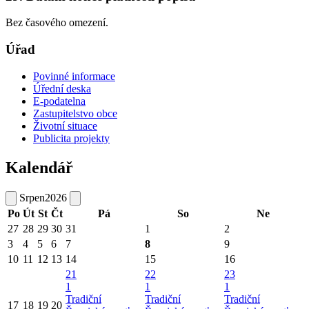
Bez časového omezení.
Úřad
Povinné informace
Úřední deska
E-podatelna
Zastupitelstvo obce
Životní situace
Publicita projekty
Kalendář
Srpen
2026
Po
Út
St
Čt
Pá
So
Ne
27
28
29
30
31
1
2
3
4
5
6
7
8
9
10
11
12
13
14
15
16
21
22
23
1
1
1
Tradiční
Tradiční
Tradiční
17
18
19
20