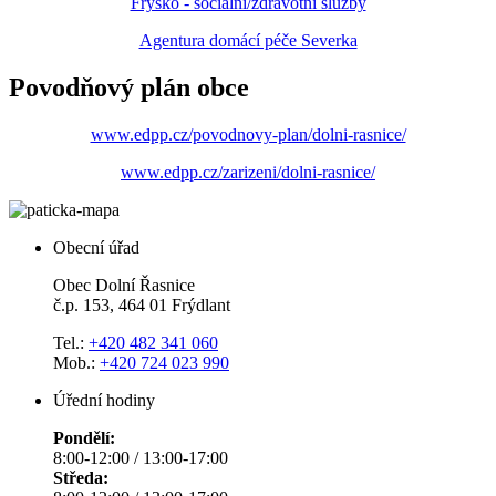
Frysko - sociální/zdravotní služby
Agentura domácí péče Severka
Povodňový plán obce
www.edpp.cz/povodnovy-plan/dolni-rasnice/
www.edpp.cz/zarizeni/dolni-rasnice/
Obecní úřad
Obec Dolní Řasnice
č.p. 153, 464 01 Frýdlant
Tel.:
+420 482 341 060
Mob.:
+420 724 023 990
Úřední hodiny
Pondělí:
8:00-12:00 / 13:00-17:00
Středa: