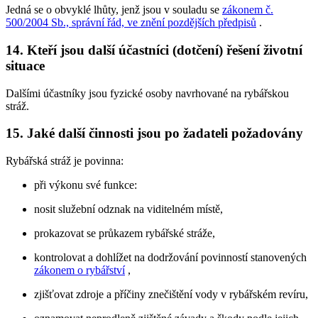
Jedná se o obvyklé lhůty, jenž jsou v souladu se
zákonem č.
500/2004 Sb., správní řád, ve znění pozdějších předpisů
.
14. Kteří jsou další účastníci (dotčení) řešení životní
situace
Dalšími účastníky jsou fyzické osoby navrhované na rybářskou
stráž.
15. Jaké další činnosti jsou po žadateli požadovány
Rybářská stráž je povinna:
při výkonu své funkce:
nosit služební odznak na viditelném místě,
prokazovat se průkazem rybářské stráže,
kontrolovat a dohlížet na dodržování povinností stanovených
zákonem o rybářství
,
zjišťovat zdroje a příčiny znečištění vody v rybářském revíru,