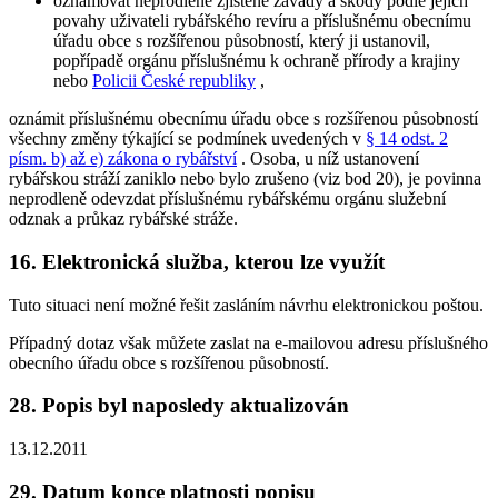
oznamovat neprodleně zjištěné závady a škody podle jejich
povahy uživateli rybářského revíru a příslušnému obecnímu
úřadu obce s rozšířenou působností, který ji ustanovil,
popřípadě orgánu příslušnému k ochraně přírody a krajiny
nebo
Policii České republiky
,
oznámit příslušnému obecnímu úřadu obce s rozšířenou působností
všechny změny týkající se podmínek uvedených v
§ 14 odst. 2
písm. b) až e) zákona o rybářství
. Osoba, u níž ustanovení
rybářskou stráží zaniklo nebo bylo zrušeno (viz bod 20), je povinna
neprodleně odevzdat příslušnému rybářskému orgánu služební
odznak a průkaz rybářské stráže.
16. Elektronická služba, kterou lze využít
Tuto situaci není možné řešit zasláním návrhu elektronickou poštou.
Případný dotaz však můžete zaslat na e-mailovou adresu příslušného
obecního úřadu obce s rozšířenou působností.
28. Popis byl naposledy aktualizován
13.12.2011
29. Datum konce platnosti popisu