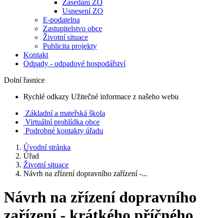
Zasedání ZO
Usnesení ZO
E-podatelna
Zastupitelstvo obce
Životní situace
Publicita projekty
Kontakt
Odpady - odpadové hospodářství
Dolní řasnice
Rychlé odkazy
Užitečné informace z našeho webu
Základní a mateřská škola
Virtuální prohlídka obce
Podrobné kontakty úřadu
Úvodní stránka
Úřad
Životní situace
Návrh na zřízení dopravního zařízení -...
Návrh na zřízení dopravního
zařízení - krátkého příčného