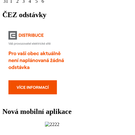
31
1
2
3
4
5
6
ČEZ odstávky
Nová mobilní aplikace