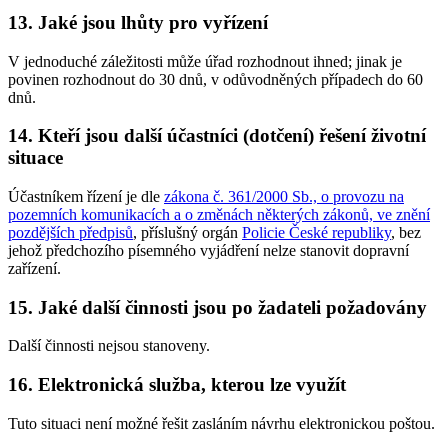
13. Jaké jsou lhůty pro vyřízení
V jednoduché záležitosti může úřad rozhodnout ihned; jinak je
povinen rozhodnout do 30 dnů, v odůvodněných případech do 60
dnů.
14. Kteří jsou další účastníci (dotčení) řešení životní
situace
Účastníkem řízení je dle
zákona č. 361/2000 Sb., o provozu na
pozemních komunikacích a o změnách některých zákonů, ve znění
pozdějších předpisů
, příslušný orgán
Policie České republiky
, bez
jehož předchozího písemného vyjádření nelze stanovit dopravní
zařízení.
15. Jaké další činnosti jsou po žadateli požadovány
Další činnosti nejsou stanoveny.
16. Elektronická služba, kterou lze využít
Tuto situaci není možné řešit zasláním návrhu elektronickou poštou.