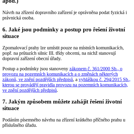
apod.)
Návrh na zřízení dopravního zařízení je oprávněna podat fyzická i
právnická osoba.
6. Jaké jsou podmínky a postup pro řešení životní
situace
Zpomalovací prahy lze umístit pouze na místních komunikacích,
popř. na průtazích silnic III. třídy obcemi, na nichž stanovují
dopravní zařízení obecní úřady.
Postup a podmínky jsou stanoveny
zákonem č. 361/2000 Sb., o
provozu na pozemních komunikacích a o změnách některých
zákonů, ve znění pozdějších předpisů
, a
vyhláškou č. 294/2015 Sb.,
kterou se provádějí pravidla provozu na pozemních komunikacích,
ve znění pozdějších předpisů
.
7. Jakým způsobem můžete zahájit řešení životní
situace
Podáním písemného návrhu na zřízení krátkého příčného prahu u
příslušného úřadu.