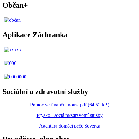
Občan+
Aplikace Záchranka
Sociální a zdravotní služby
Pomoc ve finanční nouzi.pdf (64.52 kB)
Frysko - sociální/zdravotní služby
Agentura domácí péče Severka
Povodňový plán obce