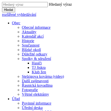
Hledaný výraz
Hledat
rozšířené vyhledávání
Obec
Obecné informace
Aktuality
Kalendář akcí
Historie
Současnost
Blízké okolí
Důležité odkazy
Spolky & sdružení
Hasiči
TJ Jiskra
Klub žen
Stelzigova kovárna (video)
Další zajímavosti
Řasnická kovadlina
Fotografie
Větrné elektrárny
Úřad
Povinné informace
Úřední deska