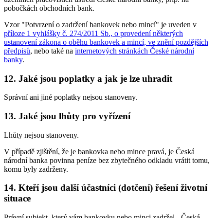
pobočkách obchodních bank.
Vzor "Potvrzení o zadržení bankovek nebo mincí" je uveden v
příloze 1 vyhlášky č. 274/2011 Sb., o provedení některých
ustanovení zákona o oběhu bankovek a mincí, ve znění pozdějších
předpisů
, nebo také na
internetových stránkách České národní
banky
.
12. Jaké jsou poplatky a jak je lze uhradit
Správní ani jiné poplatky nejsou stanoveny.
13. Jaké jsou lhůty pro vyřízení
Lhůty nejsou stanoveny.
V případě zjištění, že je bankovka nebo mince pravá, je Česká
národní banka povinna peníze bez zbytečného odkladu vrátit tomu,
komu byly zadrženy.
14. Kteří jsou další účastníci (dotčení) řešení životní
situace
Právní subjekt, který vám bankovku nebo minci zadržel - Česká