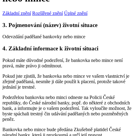
Základní znění
Rozšířené znění
Úplné znění
3. Pojmenování (název) životní situace
Odevzdání padělané bankovky nebo mince
4. Základní informace k životní situaci
Pokud máte důvodné podezření, že bankovka nebo mince není
pravá, máte právo ji odmítnout.
Pokud jste zjistili, že bankovka nebo mince ve vašem vlastnictví je
zřejmě padělaná, nesmíte ji dále použít k placení, protože takové
jednání je trestné.
Podezřelou bankovku nebo minci odneste na Policii České
republiky, do České národní banky, popř. do některé z obchodních
bank, a informujte je o vašem podezření. Tak vyloučíte možnost, že
byste spáchali trestný čin udávání padělaných nebo pozměněných
peněz.
Bankovka nebo mince bude předána Zkušebně platidel České
národní banky, která ji prozkoumá a určí její pravost.