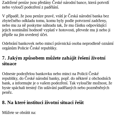
Zadržené peníze jsou předány České národní bance, která potvrdí
nebo vyloučí podezření z padělání.
V případě, že jsou peníze pravé, vrátí je Česká národní banka bez
zbytečného odkladu tomu, komu byly podle potvrzení zadrženy,
nebo mu za ně poskytne náhradu tak, že mu částku odpovídající
jejich nominální hodnotě vyplatí v hotovosti, převede mu ji nebo ji
připíše na jím uvedený účet.
Odebrání bankovek nebo mincí právnická osoba neprodleně oznámí
orgánům Policie České republiky.
7. Jakým způsobem můžete zahájit řešení životní
situace
Odneste podezřelou bankovku nebo minci na Policii České
republiky, do České národní banky, popř. do některé z obchodních
bank, a informujte je o vašem podezření. Tak vyloučíte možnost, že
byste spáchali trestný čin udávání padělaných nebo pozměněných
peněz.
8. Na které instituci životní situaci řešit
Můžete se obrátit na: