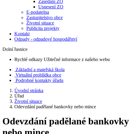
Zasedání ZO
Usnesení ZO
E-podatelna
Zastupitelstvo obce
Životní situace
Publicita projekty
Kontakt
Odpady - odpadové hospodářství
Dolní řasnice
Rychlé odkazy
Užitečné informace z našeho webu
Základní a mateřská škola
Virtuální prohlídka obce
Podrobné kontakty úřadu
Úvodní stránka
Úřad
Životní situace
Odevzdání padělané bankovky nebo mince
Odevzdání padělané bankovky
nebo mince