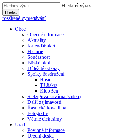
Hledaný výraz
Hledat
rozšířené vyhledávání
Obec
Obecné informace
Aktuality
Kalendář akcí
Historie
Současnost
Blízké okolí
Důležité odkazy
Spolky & sdružení
Hasiči
TJ Jiskra
Klub žen
Stelzigova kovárna (video)
Další zajímavosti
Řasnická kovadlina
Fotografie
Větrné elektrárny
Úřad
Povinné informace
Úřední deska