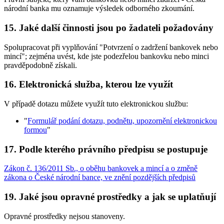
národní banka mu oznamuje výsledek odborného zkoumání.
15. Jaké další činnosti jsou po žadateli požadovány
Spolupracovat při vyplňování "Potvrzení o zadržení bankovek nebo
mincí"; zejména uvést, kde jste podezřelou bankovku nebo minci
pravděpodobně získali.
16. Elektronická služba, kterou lze využít
V případě dotazu můžete využít tuto elektronickou službu:
"
Formulář podání dotazu, podnětu, upozornění elektronickou
formou
"
17. Podle kterého právního předpisu se postupuje
Zákon č. 136/2011 Sb., o oběhu bankovek a mincí a o změně
zákona o České národní bance, ve znění pozdějších předpisů
19. Jaké jsou opravné prostředky a jak se uplatňují
Opravné prostředky nejsou stanoveny.