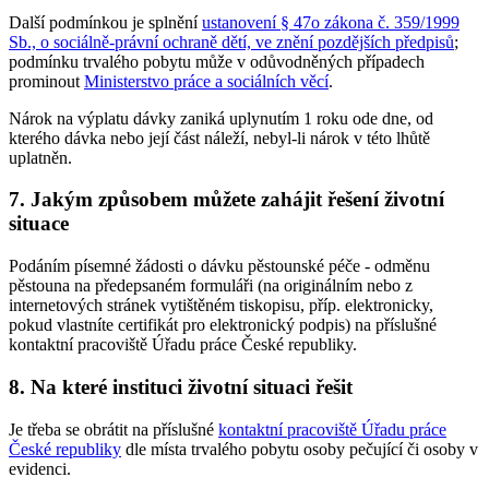
Další podmínkou je splnění
ustanovení § 47o zákona č. 359/1999
Sb., o sociálně-právní ochraně dětí, ve znění pozdějších předpisů
;
podmínku trvalého pobytu může v odůvodněných případech
prominout
Ministerstvo práce a sociálních věcí
.
Nárok na výplatu dávky zaniká uplynutím 1 roku ode dne, od
kterého dávka nebo její část náleží, nebyl-li nárok v této lhůtě
uplatněn.
7. Jakým způsobem můžete zahájit řešení životní
situace
Podáním písemné žádosti o dávku pěstounské péče - odměnu
pěstouna na předepsaném formuláři (na originálním nebo z
internetových stránek vytištěném tiskopisu, příp. elektronicky,
pokud vlastníte certifikát pro elektronický podpis) na příslušné
kontaktní pracoviště Úřadu práce České republiky.
8. Na které instituci životní situaci řešit
Je třeba se obrátit na příslušné
kontaktní pracoviště Úřadu práce
České republiky
dle místa trvalého pobytu osoby pečující či osoby v
evidenci.