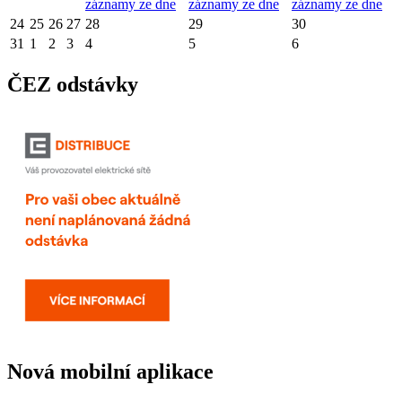
záznamy ze dne
záznamy ze dne
záznamy ze dne
24
25
26
27
28
29
30
31
1
2
3
4
5
6
ČEZ odstávky
Nová mobilní aplikace