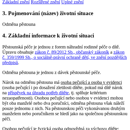
Základní znění
Rozšířené znění
Úplné znění
3. Pojmenování (název) životní situace
Odměna pěstouna
4. Základní informace k životní situaci
Pěstounská péče je jednou z forem náhradní rodinné péče o dítě.
Úpravu obsahuje
zákon č. 89/2012 Sb., občanský zákoník
a
zákon
č. 359/1999 Sb., o sociálně-právní ochraně dětí, ve znění pozdějších
předpisů
.
Odměna pěstouna je jednou z dávek pěstounské péče.
Nárok na odměnu pěstouna má
osoba pečující a osoba v evidenci
(osoba pečující i po dosažení zletilosti dítěte, pokud má dítě nárok
na
příspěvek na úhradu potřeb dítěte
, tj. splňuje kritérium
nezaopatřenosti). Osobou pečující nebo osobou v evidenci mohou
být oba manželé nebo dva poručníci, odměna pěstouna však náleží
pouze jednomu z nich. Na pěstounskou péči vykonávanou druhým
manželem nebo poručníkem se hledí jako na společnou pěstounskou
péči.
Osobou pečující
je fyzická osoba odpovědná za výchovu dítěte: