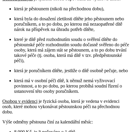
která je pěstounem (nikoli na přechodnou dobu),
která byla do dosažení zletilosti dítěte jeho pěstounem nebo
poručníkem, a to po dobu, po kterou má nezaopatřené dítě
nárok na příspěvek na úhradu potřeb dítěte,
které je dítě před rozhodnutím soudu o svěření dítěte do
pěstounské péče rozhodnutím soudu dočasně svěřeno do péče
osoby, která má zájem stát se pěstounem, a to po dobu trvání
takové péče (tj. osoba, která má dítě v tzv. předpěstounské
péči),
která je poručníkem dítěte, jestliže o dítě osobně pečuje, nebo
která má v osobní péči dítě, k němuž nemá vyživovací
povinnost, a to po dobu, po kterou probíhá soudní řízení o
ustanovení této osoby poručníkem.
Osobou v evidenci
je fyzická osoba, která je vedena v evidenci
osob, které mohou vykonávat pěstounskou péči na přechodnou
dobu.
Výše odměny pěstouna činí za kalendářní měsíc:
8 000 Kč, je-li pečováno o 1 dítě,