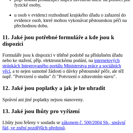
fyzické osoby,
u osob v evidenci rozhodnutí krajského úřadu o zařazení do
evidence osob, které mohou vykonávat pěstounskou péči na
přechodnou dobu.
11. Jaké jsou potřebné formuláře a kde jsou k
dispozici
Formuláře jsou k dispozici v tištěné podobě na příslušném úřadu
nebo ke stažení, příp. elektronickému podání, na
internetových
stránkách Integrovaného portálu Ministerstva práce a sociálních
věcí
, a to nejen samotné žádosti o dávky pěstounské péče, ale též
např. "Potvrzení o studiu" či "Potvrzení o zdravotním stavu".
12. Jaké jsou poplatky a jak je lze uhradit
Správní ani jiné poplatky nejsou stanoveny.
13. Jaké jsou lhůty pro vyřízení
Lhůty jsou řešeny v souladu se
zákonem č. 500/2004 Sb., správní
řád, ve znění pozdějších předpisů
.