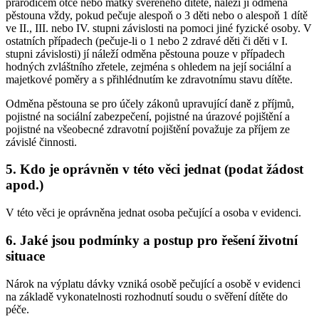
prarodičem otce nebo matky svěřeného dítěte, náleží jí odměna
pěstouna vždy, pokud pečuje alespoň o 3 děti nebo o alespoň 1 dítě
ve II., III. nebo IV. stupni závislosti na pomoci jiné fyzické osoby. V
ostatních případech (pečuje-li o 1 nebo 2 zdravé děti či děti v I.
stupni závislosti) jí náleží odměna pěstouna pouze v případech
hodných zvláštního zřetele, zejména s ohledem na její sociální a
majetkové poměry a s přihlédnutím ke zdravotnímu stavu dítěte.
Odměna pěstouna se pro účely zákonů upravující daně z příjmů,
pojistné na sociální zabezpečení, pojistné na úrazové pojištění a
pojistné na všeobecné zdravotní pojištění považuje za příjem ze
závislé činnosti.
5. Kdo je oprávněn v této věci jednat (podat žádost
apod.)
V této věci je oprávněna jednat osoba pečující a osoba v evidenci.
6. Jaké jsou podmínky a postup pro řešení životní
situace
Nárok na výplatu dávky vzniká osobě pečující a osobě v evidenci
na základě vykonatelnosti rozhodnutí soudu o svěření dítěte do
péče
.