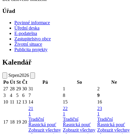
Úřad
Povinné informace
Úřední deska
E-podatelna
Zastupitelstvo obce
Životní situace
Publicita projekty
Kalendář
Srpen
2026
Po
Út
St
Čt
Pá
So
Ne
27
28
29
30
31
1
2
3
4
5
6
7
8
9
10
11
12
13
14
15
16
21
22
23
1
1
1
Tradiční
Tradiční
Tradiční
17
18
19
20
Řasnická pouť
Řasnická pouť
Řasnická pouť
Zobrazit všechny
Zobrazit všechny
Zobrazit všechny