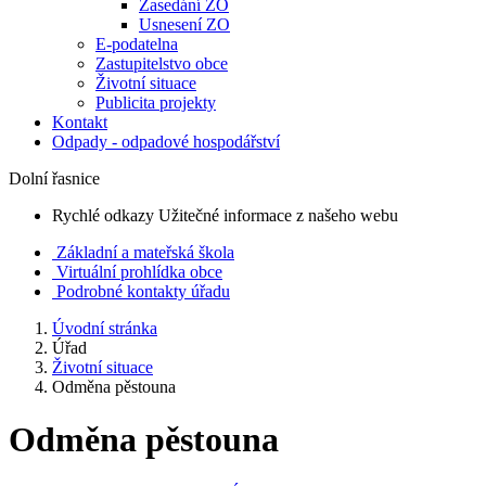
Zasedání ZO
Usnesení ZO
E-podatelna
Zastupitelstvo obce
Životní situace
Publicita projekty
Kontakt
Odpady - odpadové hospodářství
Dolní řasnice
Rychlé odkazy
Užitečné informace z našeho webu
Základní a mateřská škola
Virtuální prohlídka obce
Podrobné kontakty úřadu
Úvodní stránka
Úřad
Životní situace
Odměna pěstouna
Odměna pěstouna