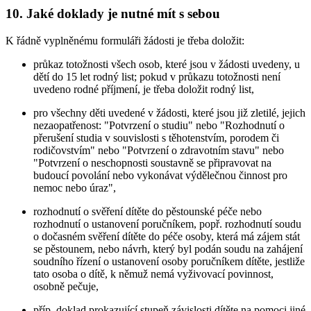
10. Jaké doklady je nutné mít s sebou
K řádně vyplněnému formuláři žádosti je třeba doložit:
průkaz totožnosti všech osob, které jsou v žádosti uvedeny, u
dětí do 15 let rodný list; pokud v průkazu totožnosti není
uvedeno rodné příjmení, je třeba doložit rodný list,
pro všechny děti uvedené v žádosti, které jsou již zletilé, jejich
nezaopatřenost: "Potvrzení o studiu" nebo "Rozhodnutí o
přerušení studia v souvislosti s těhotenstvím, porodem či
rodičovstvím" nebo "Potvrzení o zdravotním stavu" nebo
"Potvrzení o neschopnosti soustavně se připravovat na
budoucí povolání nebo vykonávat výdělečnou činnost pro
nemoc nebo úraz",
rozhodnutí o svěření dítěte do pěstounské péče nebo
rozhodnutí o ustanovení poručníkem, popř. rozhodnutí soudu
o dočasném svěření dítěte do péče osoby, která má zájem stát
se pěstounem, nebo návrh, který byl podán soudu na zahájení
soudního řízení o ustanovení osoby poručníkem dítěte, jestliže
tato osoba o dítě, k němuž nemá vyživovací povinnost,
osobně pečuje,
příp. doklad prokazující stupeň závislosti dítěte na pomoci jiné