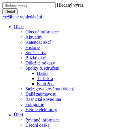
Hledaný výraz
Hledat
rozšířené vyhledávání
Obec
Obecné informace
Aktuality
Kalendář akcí
Historie
Současnost
Blízké okolí
Důležité odkazy
Spolky & sdružení
Hasiči
TJ Jiskra
Klub žen
Stelzigova kovárna (video)
Další zajímavosti
Řasnická kovadlina
Fotografie
Větrné elektrárny
Úřad
Povinné informace
Úřední deska