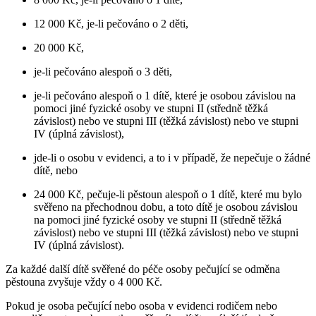
12 000 Kč, je-li pečováno o 2 děti,
20 000 Kč,
je-li pečováno alespoň o 3 děti,
je-li pečováno alespoň o 1 dítě, které je osobou závislou na
pomoci jiné fyzické osoby ve stupni II (středně těžká
závislost) nebo ve stupni III (těžká závislost) nebo ve stupni
IV (úplná závislost),
jde-li o osobu v evidenci, a to i v případě, že nepečuje o žádné
dítě, nebo
24 000 Kč, pečuje-li pěstoun alespoň o 1 dítě, které mu bylo
svěřeno na přechodnou dobu, a toto dítě je osobou závislou
na pomoci jiné fyzické osoby ve stupni II (středně těžká
závislost) nebo ve stupni III (těžká závislost) nebo ve stupni
IV (úplná závislost).
Za každé další dítě svěřené do péče osoby pečující se odměna
pěstouna zvyšuje vždy o 4 000 Kč.
Pokud je osoba pečující nebo osoba v evidenci rodičem nebo