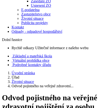
Zasedání ZO
Usnesení ZO
E-podatelna
Zastupitelstvo obce
Životní situace
Publicita projekty
Kontakt
Odpady - odpadové hospodářství
Dolní řasnice
Rychlé odkazy
Užitečné informace z našeho webu
Základní a mateřská škola
Virtuální prohlídka obce
Podrobné kontakty úřadu
Úvodní stránka
Úřad
Životní situace
Odvod pojistného na veřejné zdravotní...
Odvod pojistného na veřejné
zdravotní pojištění za osobu