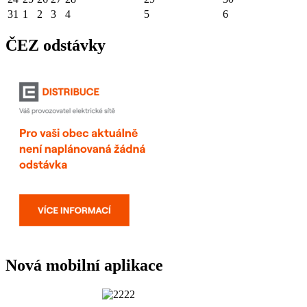
31
1
2
3
4
5
6
ČEZ odstávky
Nová mobilní aplikace