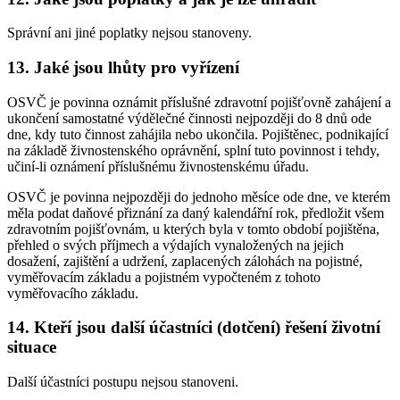
Správní ani jiné poplatky nejsou stanoveny.
13. Jaké jsou lhůty pro vyřízení
OSVČ je povinna oznámit příslušné zdravotní pojišťovně zahájení a
ukončení samostatné výdělečné činnosti nejpozději do 8 dnů ode
dne, kdy tuto činnost zahájila nebo ukončila. Pojištěnec, podnikající
na základě živnostenského oprávnění, splní tuto povinnost i tehdy,
učiní-li oznámení příslušnému živnostenskému úřadu.
OSVČ je povinna nejpozději do jednoho měsíce ode dne, ve kterém
měla podat daňové přiznání za daný kalendářní rok, předložit všem
zdravotním pojišťovnám, u kterých byla v tomto období pojištěna,
přehled o svých příjmech a výdajích vynaložených na jejich
dosažení, zajištění a udržení, zaplacených zálohách na pojistné,
vyměřovacím základu a pojistném vypočteném z tohoto
vyměřovacího základu.
14. Kteří jsou další účastníci (dotčení) řešení životní
situace
Další účastníci postupu nejsou stanoveni.