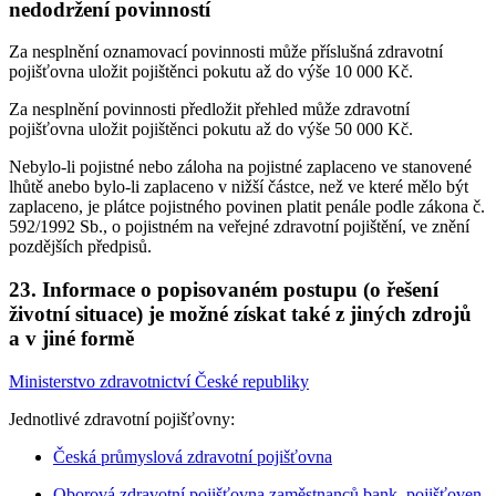
nedodržení povinností
Za nesplnění oznamovací povinnosti může příslušná zdravotní
pojišťovna uložit pojištěnci pokutu až do výše 10 000 Kč.
Za nesplnění povinnosti předložit přehled může zdravotní
pojišťovna uložit pojištěnci pokutu až do výše 50 000 Kč.
Nebylo-li pojistné nebo záloha na pojistné zaplaceno ve stanovené
lhůtě anebo bylo-li zaplaceno v nižší částce, než ve které mělo být
zaplaceno, je plátce pojistného povinen platit penále podle zákona č.
592/1992 Sb., o pojistném na veřejné zdravotní pojištění, ve znění
pozdějších předpisů.
23. Informace o popisovaném postupu (o řešení
životní situace) je možné získat také z jiných zdrojů
a v jiné formě
Ministerstvo zdravotnictví České republiky
Jednotlivé zdravotní pojišťovny:
Česká průmyslová zdravotní pojišťovna
Oborová zdravotní pojišťovna zaměstnanců bank, pojišťoven