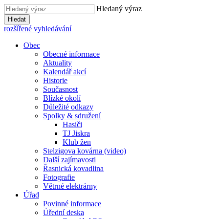
Hledaný výraz
Hledat
rozšířené vyhledávání
Obec
Obecné informace
Aktuality
Kalendář akcí
Historie
Současnost
Blízké okolí
Důležité odkazy
Spolky & sdružení
Hasiči
TJ Jiskra
Klub žen
Stelzigova kovárna (video)
Další zajímavosti
Řasnická kovadlina
Fotografie
Větrné elektrárny
Úřad
Povinné informace
Úřední deska