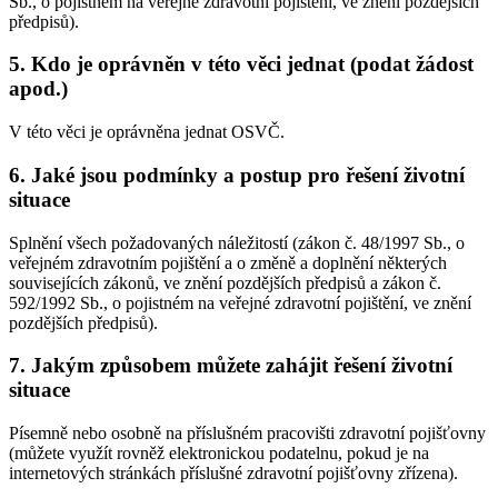
Sb., o pojistném na veřejné zdravotní pojištění, ve znění pozdějších
předpisů).
5. Kdo je oprávněn v této věci jednat (podat žádost
apod.)
V této věci je oprávněna jednat OSVČ.
6. Jaké jsou podmínky a postup pro řešení životní
situace
Splnění všech požadovaných náležitostí (zákon č. 48/1997 Sb., o
veřejném zdravotním pojištění a o změně a doplnění některých
souvisejících zákonů, ve znění pozdějších předpisů a zákon č.
592/1992 Sb., o pojistném na veřejné zdravotní pojištění, ve znění
pozdějších předpisů).
7. Jakým způsobem můžete zahájit řešení životní
situace
Písemně nebo osobně na příslušném pracovišti zdravotní pojišťovny
(můžete využít rovněž elektronickou podatelnu, pokud je na
internetových stránkách příslušné zdravotní pojišťovny zřízena).