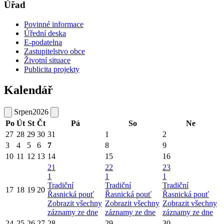
Úřad
Povinné informace
Úřední deska
E-podatelna
Zastupitelstvo obce
Životní situace
Publicita projekty
Kalendář
Srpen
2026
Po
Út
St
Čt
Pá
So
Ne
27
28
29
30
31
1
2
3
4
5
6
7
8
9
10
11
12
13
14
15
16
21
22
23
1
1
1
Tradiční
Tradiční
Tradiční
17
18
19
20
Řasnická pouť
Řasnická pouť
Řasnická pouť
Zobrazit všechny
Zobrazit všechny
Zobrazit všechny
záznamy ze dne
záznamy ze dne
záznamy ze dne
24
25
26
27
28
29
30