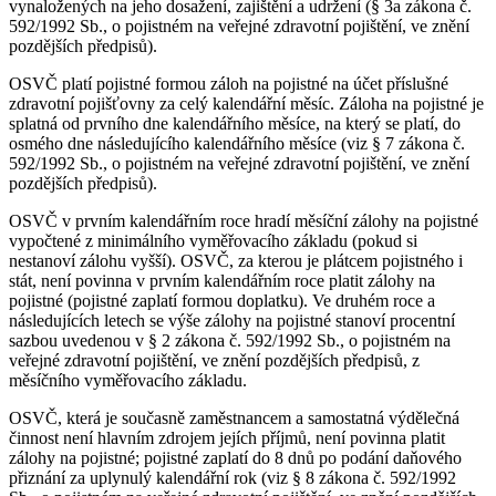
vynaložených na jeho dosažení, zajištění a udržení (§ 3a zákona č.
592/1992 Sb., o pojistném na veřejné zdravotní pojištění, ve znění
pozdějších předpisů).
OSVČ platí pojistné formou záloh na pojistné na účet příslušné
zdravotní pojišťovny za celý kalendářní měsíc. Záloha na pojistné je
splatná od prvního dne kalendářního měsíce, na který se platí, do
osmého dne následujícího kalendářního měsíce (viz § 7 zákona č.
592/1992 Sb., o pojistném na veřejné zdravotní pojištění, ve znění
pozdějších předpisů).
OSVČ v prvním kalendářním roce hradí měsíční zálohy na pojistné
vypočtené z minimálního vyměřovacího základu (pokud si
nestanoví zálohu vyšší). OSVČ, za kterou je plátcem pojistného i
stát, není povinna v prvním kalendářním roce platit zálohy na
pojistné (pojistné zaplatí formou doplatku). Ve druhém roce a
následujících letech se výše zálohy na pojistné stanoví procentní
sazbou uvedenou v § 2 zákona č. 592/1992 Sb., o pojistném na
veřejné zdravotní pojištění, ve znění pozdějších předpisů, z
měsíčního vyměřovacího základu.
OSVČ, která je současně zaměstnancem a samostatná výdělečná
činnost není hlavním zdrojem jejích příjmů, není povinna platit
zálohy na pojistné; pojistné zaplatí do 8 dnů po podání daňového
přiznání za uplynulý kalendářní rok (viz § 8 zákona č. 592/1992