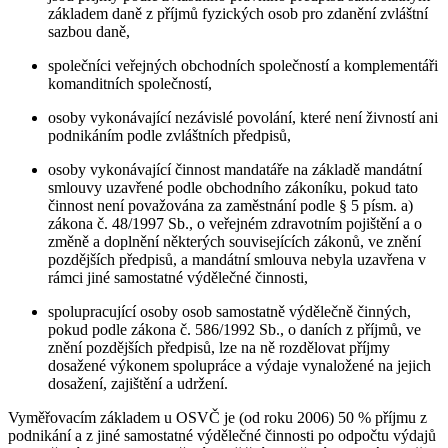
základem daně z příjmů fyzických osob pro zdanění zvláštní
sazbou daně,
společníci veřejných obchodních společností a komplementáři
komanditních společností,
osoby vykonávající nezávislé povolání, které není živností ani
podnikáním podle zvláštních předpisů,
osoby vykonávající činnost mandatáře na základě mandátní
smlouvy uzavřené podle obchodního zákoníku, pokud tato
činnost není považována za zaměstnání podle § 5 písm. a)
zákona č. 48/1997 Sb., o veřejném zdravotním pojištění a o
změně a doplnění některých souvisejících zákonů, ve znění
pozdějších předpisů, a mandátní smlouva nebyla uzavřena v
rámci jiné samostatné výdělečné činnosti,
spolupracující osoby osob samostatně výdělečně činných,
pokud podle zákona č. 586/1992 Sb., o daních z příjmů, ve
znění pozdějších předpisů, lze na ně rozdělovat příjmy
dosažené výkonem spolupráce a výdaje vynaložené na jejich
dosažení, zajištění a udržení.
Vyměřovacím základem u OSVČ je (od roku 2006) 50 % příjmu z
podnikání a z jiné samostatné výdělečné činnosti po odpočtu výdajů