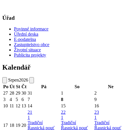
Úřad
Povinné informace
Úřední deska
E-podatelna
Zastupitelstvo obce
Životní situace
Publicita projekty
Kalendář
Srpen
2026
Po
Út
St
Čt
Pá
So
Ne
27
28
29
30
31
1
2
3
4
5
6
7
8
9
10
11
12
13
14
15
16
21
22
23
1
1
1
Tradiční
Tradiční
Tradiční
17
18
19
20
Řasnická pouť
Řasnická pouť
Řasnická pouť