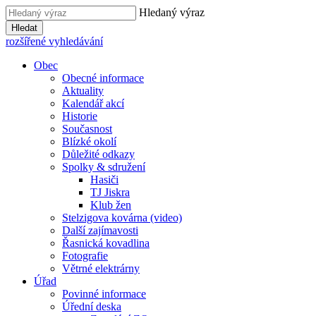
Hledaný výraz
Hledat
rozšířené vyhledávání
Obec
Obecné informace
Aktuality
Kalendář akcí
Historie
Současnost
Blízké okolí
Důležité odkazy
Spolky & sdružení
Hasiči
TJ Jiskra
Klub žen
Stelzigova kovárna (video)
Další zajímavosti
Řasnická kovadlina
Fotografie
Větrné elektrárny
Úřad
Povinné informace
Úřední deska