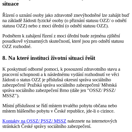
situace
Řízení o uznání osoby jako zdravotně znevýhodněné lze zahájit buď
na základě žádosti fyzické osoby (o přiznání statusu OZZ/ o odnětí
statusu OZZ) nebo z moci úřední (o odnětí statusu OZZ).
Podnětem k zahájení řízení z moci úřední bude zejména zjištění
posudkově významných skutečností, které jsou pro odnětí statusu
OZZ rozhodné.
8. Na které instituci životní situaci řešit
K poskytnutí odborné pomoci, k posouzení zdravotního stavu a
pracovní schopnosti a k následnému vydání rozhodnutí ve věci
žádosti o status OZZ je příslušná okresní správa sociálního
zabezpečení/ Pražská správa sociálního zabezpečení/ Městská
správa sociálního zabezpečení Brno (dále jen "OSSZ/ PSSZ/
MSSZ").
Místní příslušnost se řídí místem trvalého pobytu občana nebo
místem hlášeného pobytu v České republice, jde-li o cizince.
Kontakty na OSSZ/ PSSZ/ MSSZ
naleznete na internetových
stránkách České správy sociálního zabezpečení.