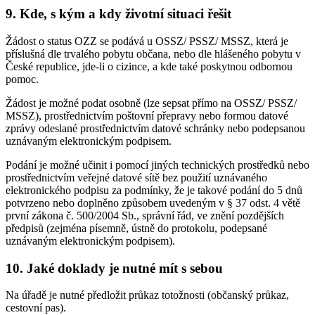
9. Kde, s kým a kdy životní situaci řešit
Žádost o status OZZ se podává u OSSZ/ PSSZ/ MSSZ, která je
příslušná dle trvalého pobytu občana, nebo dle hlášeného pobytu v
České republice, jde-li o cizince, a kde také poskytnou odbornou
pomoc.
Žádost je možné podat osobně (lze sepsat přímo na OSSZ/ PSSZ/
MSSZ), prostřednictvím poštovní přepravy nebo formou datové
zprávy odeslané prostřednictvím datové schránky nebo podepsanou
uznávaným elektronickým podpisem.
Podání je možné učinit i pomocí jiných technických prostředků nebo
prostřednictvím veřejné datové sítě bez použití uznávaného
elektronického podpisu za podmínky, že je takové podání do 5 dnů
potvrzeno nebo doplněno způsobem uvedeným v § 37 odst. 4 větě
první zákona č. 500/2004 Sb., správní řád, ve znění pozdějších
předpisů (zejména písemně, ústně do protokolu, podepsané
uznávaným elektronickým podpisem).
10. Jaké doklady je nutné mít s sebou
Na úřadě je nutné předložit průkaz totožnosti (občanský průkaz,
cestovní pas).