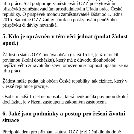
trhu práce. Stát podporuje zaměstnávání OZZ poskytováním
příspěvků zaměstnavatelům prostřednictvím Úřadu práce České
republiky. O příspěvek mohou zaměstnavatelé žádat od 1. ledna
2015. Samotné OZZ žádný nárok na poskytování peněžního
příspěvku či dávky nevzniká.
5. Kdo je oprávněn v této věci jednat (podat žádost
apod.)
Žádost o status OZZ podává občan (starší 15 let, jenž ukončil
povinnou školní docházku), který má z důvodu dlouhodobě
nepříznivého zdravotního stavu omezenou schopnost uplatnit se na
trhu práce.
Žádost může podat jak občan České republiky, tak cizinec, který v
České republice pracuje.
Osoba mladší 15 let nebo osoba, která neukončila povinnou školní
docházku, je v řízení zastoupena zákonným zástupcem.
6. Jaké jsou podmínky a postup pro řešení životní
situace
Předpokladem pro přiznání statusu OZZ je zjištění dlouhodobě