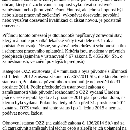
občan, který má zachovánu schopnost vykonávat soustavné
zaměstnání nebo jinou výdělečnou činnost, ale jeho schopnost být
nebo zůstat pracovně začleněný, vykonávat dosavadní povolání
nebo využívat dosavadní kvalifikaci či získat novou, je podstatně
omezena.
Příčinou tohoto omezení je dlouhodobě nepříznivý zdravotní stav,
který má podle poznatků lékařské vědy trvat déle než 1 rok a
podstatně omezuje tělesné, smyslové nebo duševní schopnosti a tím
i schopnost pracovního uplatnění. Kritéria jsou uvedena v právních
předpisech (zejména v ustanovení § 67 zákona č. 435/2004 Sb., o
zaměstnanosti, ve znění pozdějších předpisů).
Kategorie OZZ existovala již v minulosti a byla původně s účinností
od 1. ledna 2012 zrušena zákonem č. 367/2011 Sb., dle kterého bylo
stanoveno, že platnost původního rozhodnutí je nejpozději do 31.
prosince 2014. Podle přechodných ustanovení zákona o
zaměstnanosti však původní rozhodnutí o OZZ vydaná Úřadem
práce České republiky do 31. prosince 2011 platí po celou dobu, na
kterou byla vydána. Pokud byl tedy občan před 31. prosincem 2011
uznán za OZZ trvale, má tento status i po 1. lednu 2015 a nemusí
podávat novou žádost.
Obnovení statusu OZZ (na základě zákona č. 136/2014 Sb.) má za
cíl zatraktivnit zaměstnávání těchto osob a zlepšit jejich uplatnění na