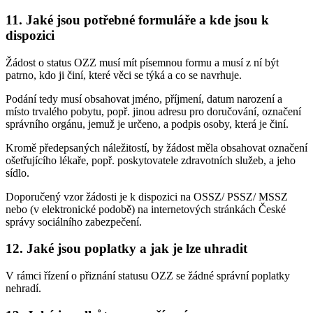
11. Jaké jsou potřebné formuláře a kde jsou k
dispozici
Žádost o status OZZ musí mít písemnou formu a musí z ní být
patrno, kdo ji činí, které věci se týká a co se navrhuje.
Podání tedy musí obsahovat jméno, příjmení, datum narození a
místo trvalého pobytu, popř. jinou adresu pro doručování, označení
správního orgánu, jemuž je určeno, a podpis osoby, která je činí.
Kromě předepsaných náležitostí, by žádost měla obsahovat označení
ošetřujícího lékaře, popř. poskytovatele zdravotních služeb, a jeho
sídlo.
Doporučený vzor žádosti je k dispozici na OSSZ/ PSSZ/ MSSZ
nebo (v elektronické podobě) na internetových stránkách České
správy sociálního zabezpečení.
12. Jaké jsou poplatky a jak je lze uhradit
V rámci řízení o přiznání statusu OZZ se žádné správní poplatky
nehradí.