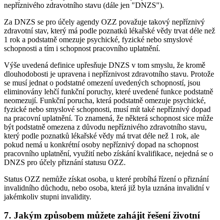
nepříznivého zdravotního stavu (dále jen "DNZS").
Za DNZS se pro účely agendy OZZ považuje takový nepříznivý
zdravotní stav, který má podle poznatků lékařské vědy trvat déle než
1 rok a podstatně omezuje psychické, fyzické nebo smyslové
schopnosti a tím i schopnost pracovního uplatnění.
Výše uvedená definice upřesňuje DNZS v tom smyslu, že kromě
dlouhodobosti je upravena i nepříznivost zdravotního stavu. Protože
se musí jednat o podstatné omezení uvedených schopností, jsou
eliminovány lehčí funkční poruchy, které uvedené funkce podstatně
neomezují. Funkční porucha, která podstatně omezuje psychické,
fyzické nebo smyslové schopnosti, musí mít také nepříznivý dopad
na pracovní uplatnění. To znamená, že některá schopnost sice může
být podstatně omezena z důvodu nepříznivého zdravotního stavu,
který podle poznatků lékařské vědy má trvat déle než 1 rok, ale
pokud nemá u konkrétní osoby nepříznivý dopad na schopnost
pracovního uplatnění, využití nebo získání kvalifikace, nejedná se o
DNZS pro účely přiznání statusu OZZ.
Status OZZ nemůže získat osoba, u které probíhá řízení o přiznání
invalidního důchodu, nebo osoba, která již byla uznána invalidní v
jakémkoliv stupni invalidity.
7. Jakým způsobem můžete zahájit řešení životní