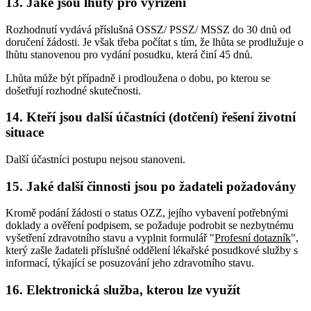
13. Jaké jsou lhůty pro vyřízení
Rozhodnutí vydává příslušná OSSZ/ PSSZ/ MSSZ do 30 dnů od
doručení žádosti. Je však třeba počítat s tím, že lhůta se prodlužuje o
lhůtu stanovenou pro vydání posudku, která činí 45 dnů.
Lhůta může být případně i prodloužena o dobu, po kterou se
došetřují rozhodné skutečnosti.
14. Kteří jsou další účastníci (dotčení) řešení životní
situace
Další účastníci postupu nejsou stanoveni.
15. Jaké další činnosti jsou po žadateli požadovány
Kromě podání žádosti o status OZZ, jejího vybavení potřebnými
doklady a ověření podpisem, se požaduje podrobit se nezbytnému
vyšetření zdravotního stavu a vyplnit formulář "
Profesní dotazník
",
který zašle žadateli příslušné oddělení lékařské posudkové služby s
informací, týkající se posuzování jeho zdravotního stavu.
16. Elektronická služba, kterou lze využít