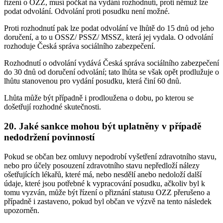
řízení o OZZ, musí počkat na vydání rozhodnutí, proti němuž lze
podat odvolání. Odvolání proti posudku není možné.
Proti rozhodnutí pak lze podat odvolání ve lhůtě do 15 dnů od jeho
doručení, a to u OSSZ/ PSSZ/ MSSZ, která jej vydala. O odvolání
rozhoduje Česká správa sociálního zabezpečení.
Rozhodnutí o odvolání vydává Česká správa sociálního zabezpečení
do 30 dnů od doručení odvolání; tato lhůta se však opět prodlužuje o
lhůtu stanovenou pro vydání posudku, která činí 60 dnů.
Lhůta může být případně i prodloužena o dobu, po kterou se
došetřují rozhodné skutečnosti.
20. Jaké sankce mohou být uplatněny v případě
nedodržení povinností
Pokud se občan bez omluvy nepodrobí vyšetření zdravotního stavu,
nebo pro účely posouzení zdravotního stavu nepředloží nálezy
ošetřujících lékařů, které má, nebo nesdělí anebo nedoloží další
údaje, které jsou potřebné k vypracování posudku, ačkoliv byl k
tomu vyzván, může být řízení o přiznání statusu OZZ přerušeno a
případně i zastaveno, pokud byl občan ve výzvě na tento následek
upozorněn.