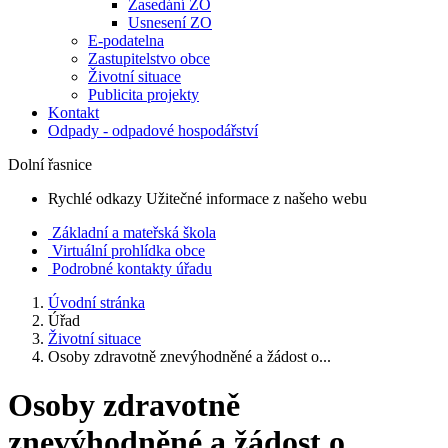
Zasedání ZO
Usnesení ZO
E-podatelna
Zastupitelstvo obce
Životní situace
Publicita projekty
Kontakt
Odpady - odpadové hospodářství
Dolní řasnice
Rychlé odkazy
Užitečné informace z našeho webu
Základní a mateřská škola
Virtuální prohlídka obce
Podrobné kontakty úřadu
Úvodní stránka
Úřad
Životní situace
Osoby zdravotně znevýhodněné a žádost o...
Osoby zdravotně
znevýhodněné a žádost o