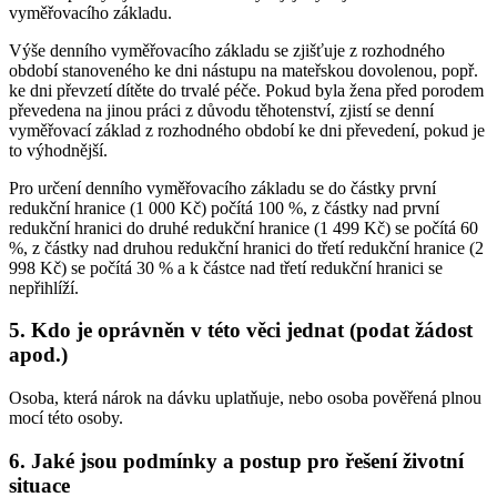
vyměřovacího základu.
Výše denního vyměřovacího základu se zjišťuje z rozhodného
období stanoveného ke dni nástupu na mateřskou dovolenou, popř.
ke dni převzetí dítěte do trvalé péče. Pokud byla žena před porodem
převedena na jinou práci z důvodu těhotenství, zjistí se denní
vyměřovací základ z rozhodného období ke dni převedení, pokud je
to výhodnější.
Pro určení denního vyměřovacího základu se do částky první
redukční hranice (1 000 Kč) počítá 100 %, z částky nad první
redukční hranici do druhé redukční hranice (1 499 Kč) se počítá 60
%, z částky nad druhou redukční hranici do třetí redukční hranice (2
998 Kč) se počítá 30 % a k částce nad třetí redukční hranici se
nepřihlíží.
5. Kdo je oprávněn v této věci jednat (podat žádost
apod.)
Osoba, která nárok na dávku uplatňuje, nebo osoba pověřená plnou
mocí této osoby.
6. Jaké jsou podmínky a postup pro řešení životní
situace