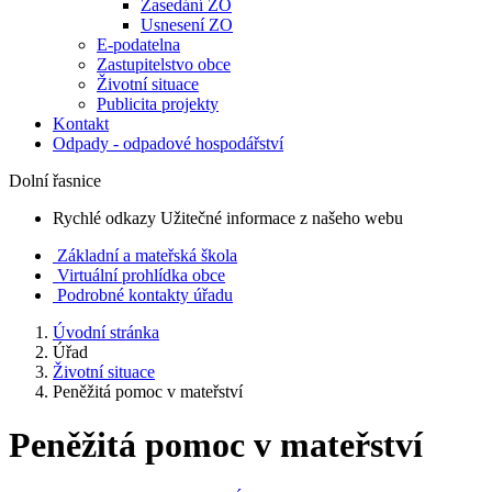
Zasedání ZO
Usnesení ZO
E-podatelna
Zastupitelstvo obce
Životní situace
Publicita projekty
Kontakt
Odpady - odpadové hospodářství
Dolní řasnice
Rychlé odkazy
Užitečné informace z našeho webu
Základní a mateřská škola
Virtuální prohlídka obce
Podrobné kontakty úřadu
Úvodní stránka
Úřad
Životní situace
Peněžitá pomoc v mateřství
Peněžitá pomoc v mateřství