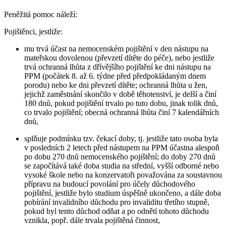
Peněžitá pomoc náleží:
Pojištěnci,
jestliže:
mu trvá účast na nemocenském pojištění v den nástupu na
mateřskou dovolenou (převzetí dítěte do péče), nebo jestliže
trvá ochranná lhůta z dřívějšího pojištění ke dni nástupu na
PPM (počátek 8. až 6. týdne před předpokládaným dnem
porodu) nebo ke dni převzetí dítěte; ochranná lhůta u žen,
jejichž zaměstnání skončilo v době těhotenství, je delší a činí
180 dnů, pokud pojištění trvalo po tuto dobu, jinak tolik dnů,
co trvalo pojištění; obecná ochranná lhůta činí 7 kalendářních
dnů,
splňuje podmínku tzv. čekací doby, tj. jestliže tato osoba byla
v posledních 2 letech před nástupem na PPM účastna alespoň
po dobu 270 dnů nemocenského pojištění; do doby 270 dnů
se započítává také doba studia na střední, vyšší odborné nebo
vysoké škole nebo na konzervatoři považována za soustavnou
přípravu na budoucí povolání pro účely důchodového
pojištění, jestliže bylo studium úspěšně ukončeno, a dále doba
pobírání invalidního důchodu pro invaliditu třetího stupně,
pokud byl tento důchod odňat a po odnětí tohoto důchodu
vznikla, popř. dále trvala pojištěná činnost,