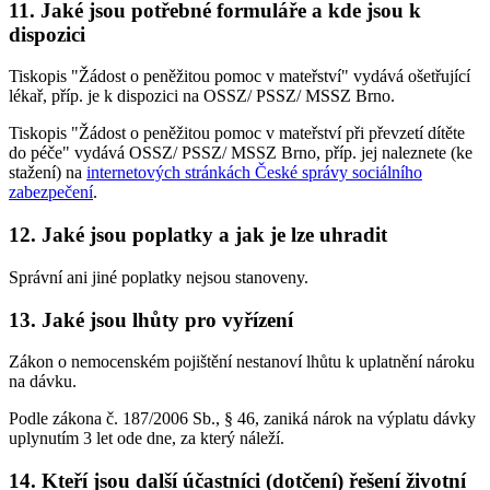
11. Jaké jsou potřebné formuláře a kde jsou k
dispozici
Tiskopis "Žádost o peněžitou pomoc v mateřství" vydává ošetřující
lékař, příp. je k dispozici na OSSZ/ PSSZ/ MSSZ Brno.
Tiskopis "Žádost o peněžitou pomoc v mateřství při převzetí dítěte
do péče" vydává OSSZ/ PSSZ/ MSSZ Brno, příp. jej naleznete (ke
stažení) na
internetových stránkách České správy sociálního
zabezpečení
.
12. Jaké jsou poplatky a jak je lze uhradit
Správní ani jiné poplatky nejsou stanoveny.
13. Jaké jsou lhůty pro vyřízení
Zákon o nemocenském pojištění nestanoví lhůtu k uplatnění nároku
na dávku.
Podle zákona č. 187/2006 Sb., § 46, zaniká nárok na výplatu dávky
uplynutím 3 let ode dne, za který náleží.
14. Kteří jsou další účastníci (dotčení) řešení životní