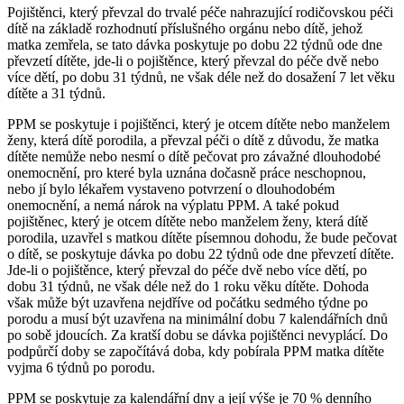
Pojištěnci, který převzal do trvalé péče nahrazující rodičovskou péči
dítě na základě rozhodnutí příslušného orgánu nebo dítě, jehož
matka zemřela, se tato dávka poskytuje po dobu 22 týdnů ode dne
převzetí dítěte, jde-li o pojištěnce, který převzal do péče dvě nebo
více dětí, po dobu 31 týdnů, ne však déle než do dosažení 7 let věku
dítěte a 31 týdnů.
PPM se poskytuje i pojištěnci, který je otcem dítěte nebo manželem
ženy, která dítě porodila, a převzal péči o dítě z důvodu, že matka
dítěte nemůže nebo nesmí o dítě pečovat pro závažné dlouhodobé
onemocnění, pro které byla uznána dočasně práce neschopnou,
nebo jí bylo lékařem vystaveno potvrzení o dlouhodobém
onemocnění, a nemá nárok na výplatu PPM. A také pokud
pojištěnec, který je otcem dítěte nebo manželem ženy, která dítě
porodila, uzavřel s matkou dítěte písemnou dohodu, že bude pečovat
o dítě, se poskytuje dávka po dobu 22 týdnů ode dne převzetí dítěte.
Jde-li o pojištěnce, který převzal do péče dvě nebo více dětí, po
dobu 31 týdnů, ne však déle než do 1 roku věku dítěte. Dohoda
však může být uzavřena nejdříve od počátku sedmého týdne po
porodu a musí být uzavřena na minimální dobu 7 kalendářních dnů
po sobě jdoucích. Za kratší dobu se dávka pojištěnci nevyplácí. Do
podpůrčí doby se započítává doba, kdy pobírala PPM matka dítěte
vyjma 6 týdnů po porodu.
PPM se poskytuje za kalendářní dny a její výše je 70 % denního