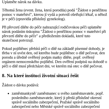
Uplatněte nárok na dávku.
Těhotná žena (event. žena, která porodila) podá "Žádost o peněžitou
pomoc v mateřství", kterou jí vydá a potvrdí ošetřující lékař, u něhož
je v péči (zpravidla příslušný gynekolog).
Při převzetí dítěte do péče nahrazující rodičovskou péči uplatněte
nárok podáním tiskopisu "Žádost o peněžitou pomoc v mateřství při
převzetí dítěte do péče" a předložením dokladů, které tuto
skutečnost potvrzují.
Pokud pojištěnec přebírá péči o dítě na základě písemné dohody, je
třeba v ní uvést den, od kterého bude pojištěnec o dítě pečovat, den
porodu a úředně ověřený podpis matky dítěte, popř. ověřený
orgánem nemocenského pojištění. Den ověření podpisů na dohodě o
péči o dítě musí předcházet dni, ve kterém má otec o dítě pečovat.
8. Na které instituci životní situaci řešit
Žádost o dávku podává:
zaměstnankyně/ zaměstnanec u svého zaměstnavatele, popř.
posledního zaměstnavatele, který ji předá příslušné okresní
správě sociálního zabezpečení, Pražské správě sociálního
zabezpečení nebo Městské správě sociálního zabezpečení