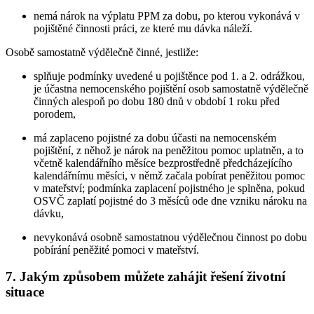
nemá nárok na výplatu PPM za dobu, po kterou vykonává v
pojištěné činnosti práci, ze které mu dávka náleží.
Osobě samostatně výdělečně činné,
jestliže:
splňuje podmínky uvedené u pojištěnce pod 1. a 2. odrážkou,
je účastna nemocenského pojištění osob samostatně výdělečně
činných alespoň po dobu 180 dnů v období 1 roku před
porodem,
má zaplaceno pojistné za dobu účasti na nemocenském
pojištění, z něhož je nárok na peněžitou pomoc uplatněn, a to
včetně kalendářního měsíce bezprostředně předcházejícího
kalendářnímu měsíci, v němž začala pobírat peněžitou pomoc
v mateřství; podmínka zaplacení pojistného je splněna, pokud
OSVČ zaplatí pojistné do 3 měsíců ode dne vzniku nároku na
dávku,
nevykonává osobně samostatnou výdělečnou činnost po dobu
pobírání peněžité pomoci v mateřství.
7. Jakým způsobem můžete zahájit řešení životní
situace