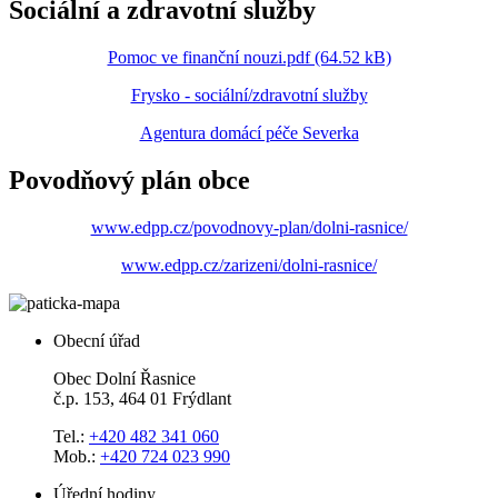
Sociální a zdravotní služby
Pomoc ve finanční nouzi.pdf (64.52 kB)
Frysko - sociální/zdravotní služby
Agentura domácí péče Severka
Povodňový plán obce
www.edpp.cz/povodnovy-plan/dolni-rasnice/
www.edpp.cz/zarizeni/dolni-rasnice/
Obecní úřad
Obec Dolní Řasnice
č.p. 153, 464 01 Frýdlant
Tel.:
+420 482 341 060
Mob.:
+420 724 023 990
Úřední hodiny