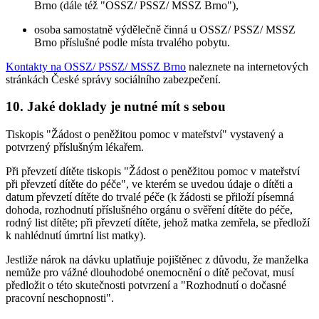
Brno (dále též "OSSZ/ PSSZ/ MSSZ Brno"),
osoba samostatně výdělečně činná u OSSZ/ PSSZ/ MSSZ
Brno příslušné podle místa trvalého pobytu.
Kontakty na OSSZ/ PSSZ/ MSSZ Brno
naleznete na internetových
stránkách České správy sociálního zabezpečení.
10. Jaké doklady je nutné mít s sebou
Tiskopis "Žádost o peněžitou pomoc v mateřství" vystavený a
potvrzený příslušným lékařem.
Při převzetí dítěte tiskopis "Žádost o peněžitou pomoc v mateřství
při převzetí dítěte do péče", ve kterém se uvedou údaje o dítěti a
datum převzetí dítěte do trvalé péče (k žádosti se přiloží písemná
dohoda, rozhodnutí příslušného orgánu o svěření dítěte do péče,
rodný list dítěte; při převzetí dítěte, jehož matka zemřela, se předloží
k nahlédnutí úmrtní list matky).
Jestliže nárok na dávku uplatňuje pojištěnec z důvodu, že manželka
nemůže pro vážné dlouhodobé onemocnění o dítě pečovat, musí
předložit o této skutečnosti potvrzení a "Rozhodnutí o dočasné
pracovní neschopnosti".