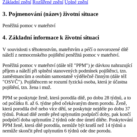
Základní znění
Rozšířené znění
Úplné znění
3. Pojmenování (název) životní situace
Peněžitá pomoc v mateřství
4. Základní informace k životní situaci
V souvislosti s těhotenstvím, mateřstvím a péčí o novorozené dítě
náleží z nemocenského pojištění peněžitá pomoc v mateřství.
Peněžitá pomoc v mateřství (dále též "PPM") je dávkou nahrazující
příjem a náleží při splnění stanovených podmínek pojištěnci, tzn.
zaměstnancům a osobám samostatně výdělečně činným (dále též
"OSVČ"). Pojištěncem se rozumí fyzická osoba, která je účastna
pojištění, tzn. žena i muž.
PPM se poskytuje ženě, která porodila dítě, po dobu 28 týdnů, a to
od počátku 8. až 6. týdne před očekávaným dnem porodu. Ženě,
která porodila dvě nebo více dětí, se poskytuje nejdéle po dobu 37
týdnů. Pokud dítě zemře před uplynutím podpůrčí doby, pak končí
podpůrčí doba uplynutím 2 týdnů ode dne úmrtí dítěte. Poskytování
PPM ženě, která dítě porodila, nemůže být kratší než 14 týdnů a
nemůže skončit před uplynutím 6 týdnů ode dne porodu.