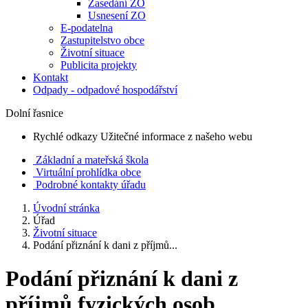
Zasedání ZO
Usnesení ZO
E-podatelna
Zastupitelstvo obce
Životní situace
Publicita projekty
Kontakt
Odpady - odpadové hospodářství
Dolní řasnice
Rychlé odkazy
Užitečné informace z našeho webu
Základní a mateřská škola
Virtuální prohlídka obce
Podrobné kontakty úřadu
Úvodní stránka
Úřad
Životní situace
Podání přiznání k dani z příjmů...
Podání přiznání k dani z
příjmů fyzických osob