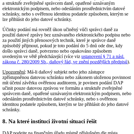
a struktuře zveřejněné správcem daně, opatřené uznávaným
elektronickým podpisem, nebo odesláním prostřednictvím datové
schránky, nebo s ověřenou identitou podatele způsobem, kterým se
lze přihlásit do jeho datové schránky.
Účinky podání má rovněž úkon učiněný vůči správci daně za
použití datové zprávy bez uznávaného elektronického podpisu nebo
za použití jiných přenosových technik, které je správce daně
způsobilý přijmout, pokud je toto podání do 5 dnů ode dne, kdy
došlo správci daně, potvrzeno nebo opakováno způsobem
uvedeným ve větě předcházející (více viz
ustanovení § 71 a násl.
zákona č. 280/2009 Sb., daňový řád, ve znění pozdějších předpisů
).
Upozornění
: Má-li daňový subjekt nebo jeho zástupce
zpřístupněnou datovou schránku nebo zákonem uloženou povinnost
mít účetní závěrku ověřenou auditorem, je povinen podání DAP
učinit pouze datovou zprávou ve formátu a struktuře zveřejněné
správcem daně, opatřené uznávaným elektronickým podpisem, nebo
odesláním prostřednictvím datové schránky, nebo s ověřenou
identitou podatele způsobem, kterým se lze přihlásit do jeho datové
schránky.
8. Na které instituci životní situaci řešit
DAP podejte na finančním úřadu místně příslušném dle místa