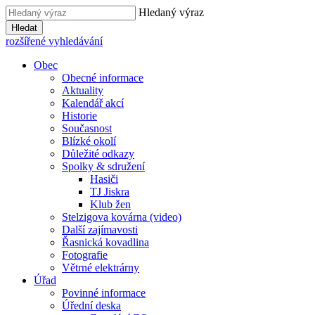
Hledaný výraz
Hledat
rozšířené vyhledávání
Obec
Obecné informace
Aktuality
Kalendář akcí
Historie
Současnost
Blízké okolí
Důležité odkazy
Spolky & sdružení
Hasiči
TJ Jiskra
Klub žen
Stelzigova kovárna (video)
Další zajímavosti
Řasnická kovadlina
Fotografie
Větrné elektrárny
Úřad
Povinné informace
Úřední deska