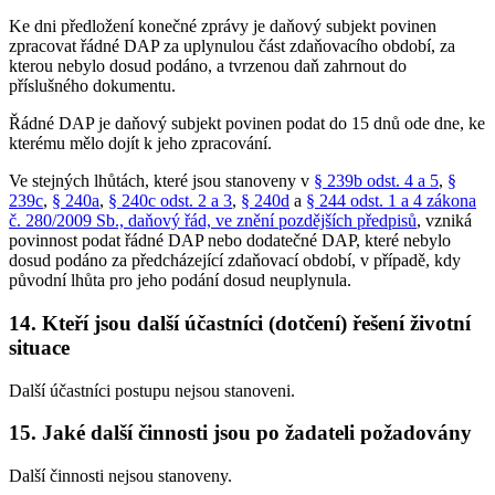
Ke dni předložení konečné zprávy je daňový subjekt povinen
zpracovat řádné DAP za uplynulou část zdaňovacího období, za
kterou nebylo dosud podáno, a tvrzenou daň zahrnout do
příslušného dokumentu.
Řádné DAP je daňový subjekt povinen podat do 15 dnů ode dne, ke
kterému mělo dojít k jeho zpracování.
Ve stejných lhůtách, které jsou stanoveny v
§ 239b odst. 4 a 5
,
§
239c
,
§ 240a
,
§ 240c odst. 2 a 3
,
§ 240d
a
§ 244 odst. 1 a 4 zákona
č. 280/2009 Sb., daňový řád, ve znění pozdějších předpisů
, vzniká
povinnost podat řádné DAP nebo dodatečné DAP, které nebylo
dosud podáno za předcházející zdaňovací období, v případě, kdy
původní lhůta pro jeho podání dosud neuplynula.
14. Kteří jsou další účastníci (dotčení) řešení životní
situace
Další účastníci postupu nejsou stanoveni.
15. Jaké další činnosti jsou po žadateli požadovány
Další činnosti nejsou stanoveny.