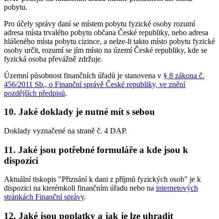
pobytu.
Pro účely správy daní se místem pobytu fyzické osoby rozumí
adresa místa trvalého pobytu občana České republiky, nebo adresa
hlášeného místa pobytu cizince, a nelze-li takto místo pobytu fyzické
osoby určit, rozumí se jím místo na území České republiky, kde se
fyzická osoba převážně zdržuje.
Územní působnost finančních úřadů je stanovena v
§ 8 zákona č.
456/2011 Sb., o Finanční správě České republiky, ve znění
pozdějších předpisů
.
10. Jaké doklady je nutné mít s sebou
Doklady vyznačené na straně č. 4 DAP.
11. Jaké jsou potřebné formuláře a kde jsou k
dispozici
Aktuální tiskopis "Přiznání k dani z příjmů fyzických osob" je k
dispozici na kterémkoli finančním úřadu nebo na
internetových
stránkách Finanční správy
.
12. Jaké jsou poplatky a jak je lze uhradit