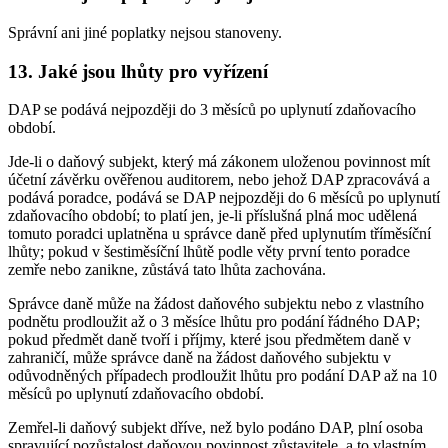
Správní ani jiné poplatky nejsou stanoveny.
13. Jaké jsou lhůty pro vyřízení
DAP se podává nejpozději do 3 měsíců po uplynutí zdaňovacího
období.
Jde-li o daňový subjekt, který má zákonem uloženou povinnost mít
účetní závěrku ověřenou auditorem, nebo jehož DAP zpracovává a
podává poradce, podává se DAP nejpozději do 6 měsíců po uplynutí
zdaňovacího období; to platí jen, je-li příslušná plná moc udělená
tomuto poradci uplatněna u správce daně před uplynutím tříměsíční
lhůty; pokud v šestiměsíční lhůtě podle věty první tento poradce
zemře nebo zanikne, zůstává tato lhůta zachována.
Správce daně může na žádost daňového subjektu nebo z vlastního
podnětu prodloužit až o 3 měsíce lhůtu pro podání řádného DAP;
pokud předmět daně tvoří i příjmy, které jsou předmětem daně v
zahraničí, může správce daně na žádost daňového subjektu v
odůvodněných případech prodloužit lhůtu pro podání DAP až na 10
měsíců po uplynutí zdaňovacího období.
Zemřel-li daňový subjekt dříve, než bylo podáno DAP, plní osoba
spravující pozůstalost daňovou povinnost zůstavitele, a to vlastním