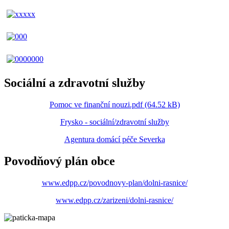
Sociální a zdravotní služby
Pomoc ve finanční nouzi.pdf (64.52 kB)
Frysko - sociální/zdravotní služby
Agentura domácí péče Severka
Povodňový plán obce
www.edpp.cz/povodnovy-plan/dolni-rasnice/
www.edpp.cz/zarizeni/dolni-rasnice/