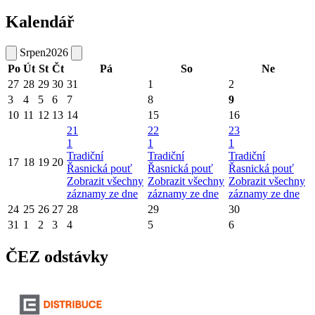
Kalendář
Srpen
2026
Po
Út
St
Čt
Pá
So
Ne
27
28
29
30
31
1
2
3
4
5
6
7
8
9
10
11
12
13
14
15
16
21
22
23
1
1
1
Tradiční
Tradiční
Tradiční
17
18
19
20
Řasnická pouť
Řasnická pouť
Řasnická pouť
Zobrazit všechny
Zobrazit všechny
Zobrazit všechny
záznamy ze dne
záznamy ze dne
záznamy ze dne
24
25
26
27
28
29
30
31
1
2
3
4
5
6
ČEZ odstávky