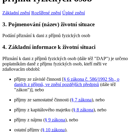
Základní znění
Rozšířené znění
Úplné znění
3. Pojmenování (název) životní situace
Podání přiznání k dani z příjmů fyzických osob
4. Základní informace k životní situaci
Přiznání k dani z příjmů fyzických osob (dále též "DAP") je určeno
poplatníkům daně z příjmu fyzických osob, kteří měli ve
zdaňovacím období:
příjmy ze závislé činnosti [
§ 6 zákona č. 586/1992 Sb., o
daních z příjmů, ve znění pozdějších předpisů
(dále též
"zákon")], nebo
příjmy ze samostatné činnosti (
§ 7 zákona
), nebo
příjmy z kapitálového majetku (
§ 8 zákona
), nebo
příjmy z nájmu (
§ 9 zákona
), nebo
ostatní příjmy (
§ 10 zákona
).