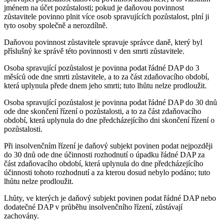
jménem na účet pozůstalosti; pokud je daňovou povinnost
zůstavitele povinno plnit více osob spravujících pozůstalost, plní ji
tyto osoby společně a nerozdílně.
Daňovou povinnost zůstavitele spravuje správce daně, který byl
příslušný ke správě této povinnosti v den smrti zůstavitele.
Osoba spravující pozůstalost je povinna podat řádné DAP do 3
měsíců ode dne smrti zůstavitele, a to za část zdaňovacího období,
která uplynula přede dnem jeho smrti; tuto lhůtu nelze prodloužit.
Osoba spravující pozůstalost je povinna podat řádné DAP do 30 dnů
ode dne skončení řízení o pozůstalosti, a to za část zdaňovacího
období, která uplynula do dne předcházejícího dni skončení řízení o
pozůstalosti.
Při insolvenčním řízení je daňový subjekt povinen podat nejpozději
do 30 dnů ode dne účinnosti rozhodnutí o úpadku řádné DAP za
část zdaňovacího období, která uplynula do dne předcházejícího
účinnosti tohoto rozhodnutí a za kterou dosud nebylo podáno; tuto
lhůtu nelze prodloužit.
Lhůty, ve kterých je daňový subjekt povinen podat řádné DAP nebo
dodatečné DAP v průběhu insolvenčního řízení, zůstávají
zachovány.