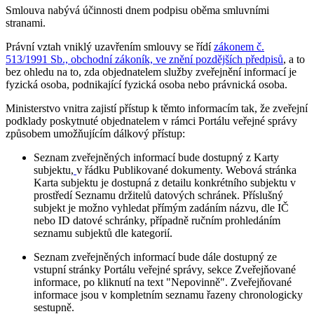
Smlouva nabývá účinnosti dnem podpisu oběma smluvními
stranami.
Právní vztah vniklý uzavřením smlouvy se řídí
zákonem č.
513/1991 Sb., obchodní zákoník, ve znění pozdějších předpisů
, a to
bez ohledu na to, zda objednatelem služby zveřejnění informací je
fyzická osoba, podnikající fyzická osoba nebo právnická osoba.
Ministerstvo vnitra zajistí přístup k těmto informacím tak, že zveřejní
podklady poskytnuté objednatelem v rámci Portálu veřejné správy
způsobem umožňujícím dálkový přístup:
Seznam zveřejněných informací bude dostupný z Karty
subjektu,
v řádku Publikované dokumenty. Webová stránka
Karta subjektu je dostupná z detailu konkrétního subjektu v
prostředí Seznamu držitelů datových schránek. Příslušný
subjekt je možno vyhledat přímým zadáním názvu, dle IČ
nebo ID datové schránky, případně ručním prohledáním
seznamu subjektů dle kategorií.
Seznam zveřejněných informací bude dále dostupný ze
vstupní stránky Portálu veřejné správy, sekce Zveřejňované
informace, po kliknutí na text "Nepovinně". Zveřejňované
informace jsou v kompletním seznamu řazeny chronologicky
sestupně.