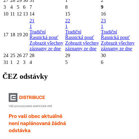
27
28
29
30
31
1
2
3
4
5
6
7
8
9
10
11
12
13
14
15
16
21
22
23
1
1
1
Tradiční
Tradiční
Tradiční
17
18
19
20
Řasnická pouť
Řasnická pouť
Řasnická pouť
Zobrazit všechny
Zobrazit všechny
Zobrazit všechny
záznamy ze dne
záznamy ze dne
záznamy ze dne
24
25
26
27
28
29
30
31
1
2
3
4
5
6
ČEZ odstávky