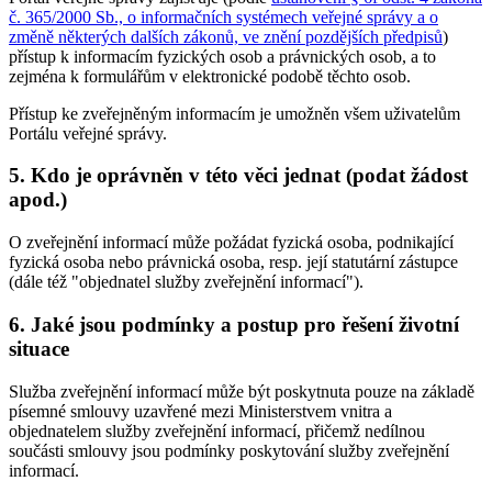
č. 365/2000 Sb., o informačních systémech veřejné správy a o
změně některých dalších zákonů, ve znění pozdějších předpisů
)
přístup k informacím fyzických osob a právnických osob, a to
zejména k formulářům v elektronické podobě těchto osob.
Přístup ke zveřejněným informacím je umožněn všem uživatelům
Portálu veřejné správy.
5. Kdo je oprávněn v této věci jednat (podat žádost
apod.)
O zveřejnění informací může požádat fyzická osoba, podnikající
fyzická osoba nebo právnická osoba, resp. její statutární zástupce
(dále též "objednatel služby zveřejnění informací").
6. Jaké jsou podmínky a postup pro řešení životní
situace
Služba zveřejnění informací může být poskytnuta pouze na základě
písemné smlouvy uzavřené mezi Ministerstvem vnitra a
objednatelem služby zveřejnění informací, přičemž nedílnou
součásti smlouvy jsou podmínky poskytování služby zveřejnění
informací.