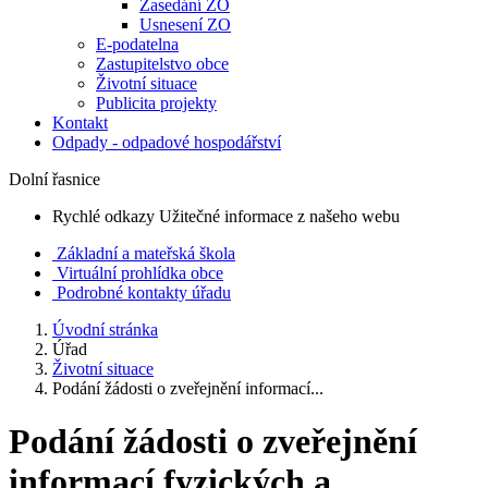
Zasedání ZO
Usnesení ZO
E-podatelna
Zastupitelstvo obce
Životní situace
Publicita projekty
Kontakt
Odpady - odpadové hospodářství
Dolní řasnice
Rychlé odkazy
Užitečné informace z našeho webu
Základní a mateřská škola
Virtuální prohlídka obce
Podrobné kontakty úřadu
Úvodní stránka
Úřad
Životní situace
Podání žádosti o zveřejnění informací...
Podání žádosti o zveřejnění
informací fyzických a