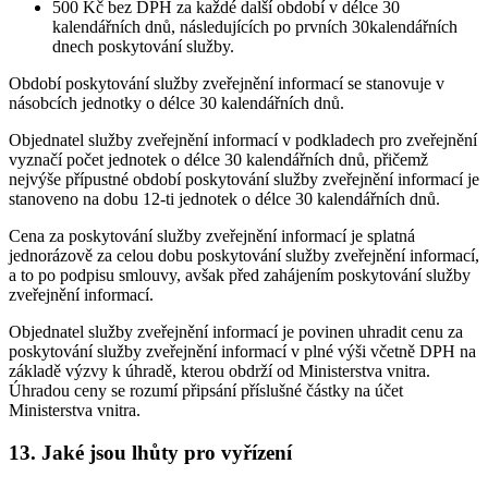
500 Kč bez DPH za každé další období v délce 30
kalendářních dnů, následujících po prvních 30kalendářních
dnech poskytování služby.
Období poskytování služby zveřejnění informací se stanovuje v
násobcích jednotky o délce 30 kalendářních dnů.
Objednatel služby zveřejnění informací v podkladech pro zveřejnění
vyznačí počet jednotek o délce 30 kalendářních dnů, přičemž
nejvýše přípustné období poskytování služby zveřejnění informací je
stanoveno na dobu 12-ti jednotek o délce 30 kalendářních dnů.
Cena za poskytování služby zveřejnění informací je splatná
jednorázově za celou dobu poskytování služby zveřejnění informací,
a to po podpisu smlouvy, avšak před zahájením poskytování služby
zveřejnění informací.
Objednatel služby zveřejnění informací je povinen uhradit cenu za
poskytování služby zveřejnění informací v plné výši včetně DPH na
základě výzvy k úhradě, kterou obdrží od Ministerstva vnitra.
Úhradou ceny se rozumí připsání příslušné částky na účet
Ministerstva vnitra.
13. Jaké jsou lhůty pro vyřízení