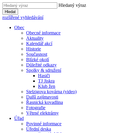
Hledaný výraz
Hledat
rozšířené vyhledávání
Obec
Obecné informace
Aktuality
Kalendář akcí
Historie
Současnost
Blízké okolí
Důležité odkazy
Spolky & sdružení
Hasiči
TJ Jiskra
Klub žen
Stelzigova kovárna (video)
Další zajímavosti
Řasnická kovadlina
Fotografie
Větrné elektrárny
Úřad
Povinné informace
Úřední deska