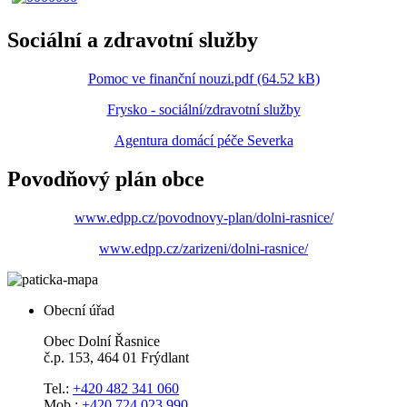
Sociální a zdravotní služby
Pomoc ve finanční nouzi.pdf (64.52 kB)
Frysko - sociální/zdravotní služby
Agentura domácí péče Severka
Povodňový plán obce
www.edpp.cz/povodnovy-plan/dolni-rasnice/
www.edpp.cz/zarizeni/dolni-rasnice/
Obecní úřad
Obec Dolní Řasnice
č.p. 153, 464 01 Frýdlant
Tel.:
+420 482 341 060
Mob.:
+420 724 023 990