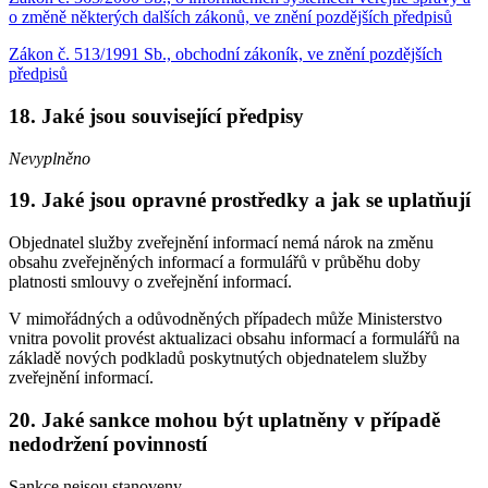
o změně některých dalších zákonů, ve znění pozdějších předpisů
Zákon č. 513/1991 Sb., obchodní zákoník, ve znění pozdějších
předpisů
18. Jaké jsou související předpisy
Nevyplněno
19. Jaké jsou opravné prostředky a jak se uplatňují
Objednatel služby zveřejnění informací nemá nárok na změnu
obsahu zveřejněných informací a formulářů v průběhu doby
platnosti smlouvy o zveřejnění informací.
V mimořádných a odůvodněných případech může Ministerstvo
vnitra povolit provést aktualizaci obsahu informací a formulářů na
základě nových podkladů poskytnutých objednatelem služby
zveřejnění informací.
20. Jaké sankce mohou být uplatněny v případě
nedodržení povinností
Sankce nejsou stanoveny.