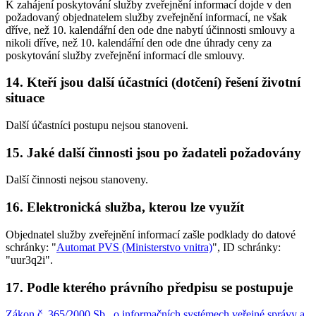
K zahájení poskytování služby zveřejnění informací dojde v den
požadovaný objednatelem služby zveřejnění informací, ne však
dříve, než 10. kalendářní den ode dne nabytí účinnosti smlouvy a
nikoli dříve, než 10. kalendářní den ode dne úhrady ceny za
poskytování služby zveřejnění informací dle smlouvy.
14. Kteří jsou další účastníci (dotčení) řešení životní
situace
Další účastníci postupu nejsou stanoveni.
15. Jaké další činnosti jsou po žadateli požadovány
Další činnosti nejsou stanoveny.
16. Elektronická služba, kterou lze využít
Objednatel služby zveřejnění informací zašle podklady do datové
schránky: "
Automat PVS (Ministerstvo vnitra)
", ID schránky:
"uur3q2i".
17. Podle kterého právního předpisu se postupuje
Zákon č. 365/2000 Sb., o informačních systémech veřejné správy a