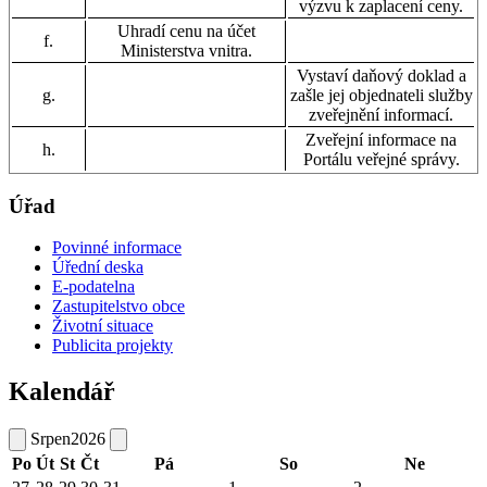
výzvu k zaplacení ceny.
Uhradí cenu na účet
f.
Ministerstva vnitra.
Vystaví daňový doklad a
g.
zašle jej objednateli služby
zveřejnění informací.
Zveřejní informace na
h.
Portálu veřejné správy.
Úřad
Povinné informace
Úřední deska
E-podatelna
Zastupitelstvo obce
Životní situace
Publicita projekty
Kalendář
Srpen
2026
Po
Út
St
Čt
Pá
So
Ne