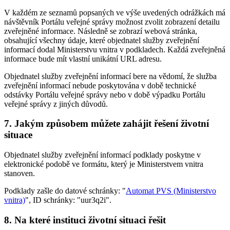
V každém ze seznamů popsaných ve výše uvedených odrážkách má
návštěvník Portálu veřejné správy možnost zvolit zobrazení detailu
zveřejněné informace. Následně se zobrazí webová stránka,
obsahující všechny údaje, které objednatel služby zveřejnění
informací dodal Ministerstvu vnitra v podkladech. Každá zveřejněná
informace bude mít vlastní unikátní URL adresu.
Objednatel služby zveřejnění informací bere na vědomí, že služba
zveřejnění informací nebude poskytována v době technické
odstávky Portálu veřejné správy nebo v době výpadku Portálu
veřejné správy z jiných důvodů.
7. Jakým způsobem můžete zahájit řešení životní
situace
Objednatel služby zveřejnění informací podklady poskytne v
elektronické podobě ve formátu, který je Ministerstvem vnitra
stanoven.
Podklady zašle do datové schránky: "
Automat PVS (Ministerstvo
vnitra)
", ID schránky: "uur3q2i".
8. Na které instituci životní situaci řešit