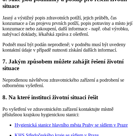
situace
Jasný a výstižný popis zdravotních potíží, jejich průběh, čas
konzumace a čas projevu prvních potíží, popis potraviny a místo její
konzumace nebo zakoupení, další informace - např. obal výrobku,
nabývací doklady, lékařská zpráva z ošetření.
Podnět musí být podán neprodleně; v podnětu musí být uvedeny
kontaktní údaje v případě nutnosti získání dalších informací.
7. Jakým způsobem můžete zahájit řešení životní
situace
Neprodlenou návštěvou zdravotnického zařízení a podrobení se
odbornému vyšetření.
8. Na které instituci životní situaci řešit
Po vyšetření ve zdravotnickém zařízení kontaktujte místně
příslušnou krajskou hygienickou stanici:
Hygienická stanice hlavního města Prahy se sídlem v Praze
KHS Středočeského kraje se sídlem v Praze