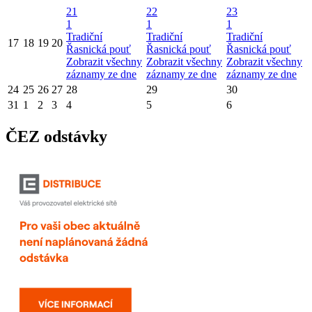
21
22
23
1
1
1
Tradiční
Tradiční
Tradiční
17
18
19
20
Řasnická pouť
Řasnická pouť
Řasnická pouť
Zobrazit všechny
Zobrazit všechny
Zobrazit všechny
záznamy ze dne
záznamy ze dne
záznamy ze dne
24
25
26
27
28
29
30
31
1
2
3
4
5
6
ČEZ odstávky