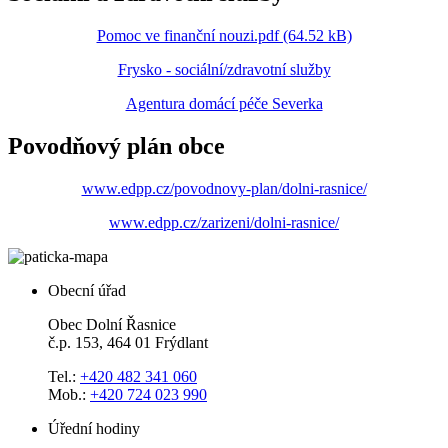
Pomoc ve finanční nouzi.pdf (64.52 kB)
Frysko - sociální/zdravotní služby
Agentura domácí péče Severka
Povodňový plán obce
www.edpp.cz/povodnovy-plan/dolni-rasnice/
www.edpp.cz/zarizeni/dolni-rasnice/
Obecní úřad
Obec Dolní Řasnice
č.p. 153, 464 01 Frýdlant
Tel.:
+420 482 341 060
Mob.:
+420 724 023 990
Úřední hodiny