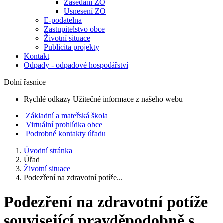
Zasedání ZO
Usnesení ZO
E-podatelna
Zastupitelstvo obce
Životní situace
Publicita projekty
Kontakt
Odpady - odpadové hospodářství
Dolní řasnice
Rychlé odkazy
Užitečné informace z našeho webu
Základní a mateřská škola
Virtuální prohlídka obce
Podrobné kontakty úřadu
Úvodní stránka
Úřad
Životní situace
Podezření na zdravotní potíže...
Podezření na zdravotní potíže
související pravděpodobně s