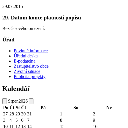
29.07.2015
29. Datum konce platnosti popisu
Bez časového omezení.
Úřad
Povinné informace
Úřední deska
E-podatelna
Zastupitelstvo obce
Životní situace
Publicita projekty
Kalendář
Srpen
2026
Po
Út
St
Čt
Pá
So
Ne
27
28
29
30
31
1
2
3
4
5
6
7
8
9
10
11
12
13
14
15
16