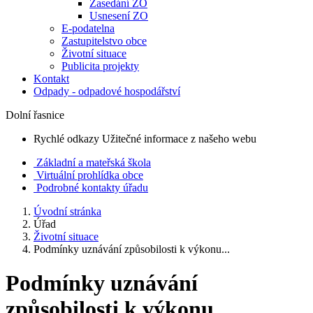
Zasedání ZO
Usnesení ZO
E-podatelna
Zastupitelstvo obce
Životní situace
Publicita projekty
Kontakt
Odpady - odpadové hospodářství
Dolní řasnice
Rychlé odkazy
Užitečné informace z našeho webu
Základní a mateřská škola
Virtuální prohlídka obce
Podrobné kontakty úřadu
Úvodní stránka
Úřad
Životní situace
Podmínky uznávání způsobilosti k výkonu...
Podmínky uznávání
způsobilosti k výkonu