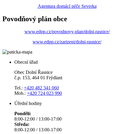
Agentura domácí péče Severka
Povodňový plán obce
www.edpp.cz/povodnovy-plan/dolni-rasnice/
www.edpp.cz/zarizeni/dolni-rasnice/
Obecní úřad
Obec Dolní Řasnice
č.p. 153, 464 01 Frýdlant
Tel.:
+420 482 341 060
Mob.:
+420 724 023 990
Úřední hodiny
Pondělí:
8:00-12:00 / 13:00-17:00
Středa:
8:00-12:00 / 13:00-17:00