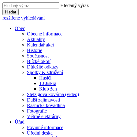
Hledaný výraz
Hledat
rozšířené vyhledávání
Obec
Obecné informace
Aktuality
Kalendář akcí
Historie
Současnost
Blízké okolí
Důležité odkazy
Spolky & sdružení
Hasiči
TJ Jiskra
Klub žen
Stelzigova kovárna (video)
Další zajímavosti
Řasnická kovadlina
Fotografie
Větrné elektrárny
Úřad
Povinné informace
Úřední deska