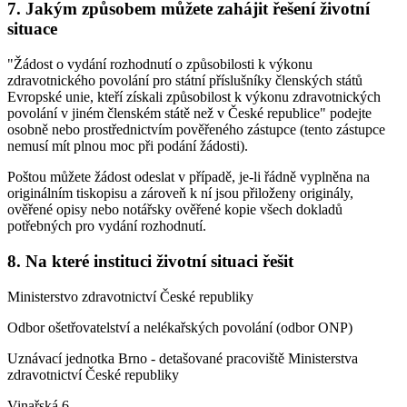
7. Jakým způsobem můžete zahájit řešení životní
situace
"Žádost o vydání rozhodnutí o způsobilosti k výkonu
zdravotnického povolání pro státní příslušníky členských států
Evropské unie, kteří získali způsobilost k výkonu zdravotnických
povolání v jiném členském státě než v České republice" podejte
osobně nebo prostřednictvím pověřeného zástupce (tento zástupce
nemusí mít plnou moc při podání žádosti).
Poštou můžete žádost odeslat v případě, je-li řádně vyplněna na
originálním tiskopisu a zároveň k ní jsou přiloženy originály,
ověřené opisy nebo notářsky ověřené kopie všech dokladů
potřebných pro vydání rozhodnutí.
8. Na které instituci životní situaci řešit
Ministerstvo zdravotnictví České republiky
Odbor ošetřovatelství a nelékařských povolání (odbor ONP)
Uznávací jednotka Brno - detašované pracoviště Ministerstva
zdravotnictví České republiky
Vinařská 6