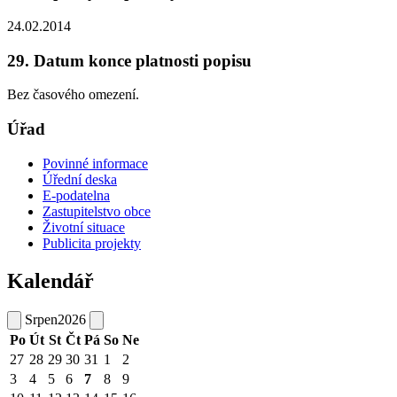
24.02.2014
29. Datum konce platnosti popisu
Bez časového omezení.
Úřad
Povinné informace
Úřední deska
E-podatelna
Zastupitelstvo obce
Životní situace
Publicita projekty
Kalendář
Srpen
2026
Po
Út
St
Čt
Pá
So
Ne
27
28
29
30
31
1
2
3
4
5
6
7
8
9