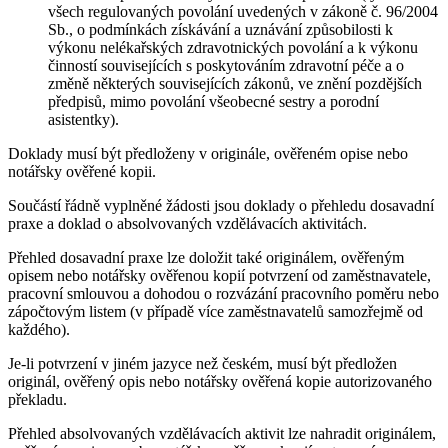
všech regulovaných povolání uvedených v zákoně č. 96/2004
Sb., o podmínkách získávání a uznávání způsobilosti k
výkonu nelékařských zdravotnických povolání a k výkonu
činností souvisejících s poskytováním zdravotní péče a o
změně některých souvisejících zákonů, ve znění pozdějších
předpisů, mimo povolání všeobecné sestry a porodní
asistentky).
Doklady musí být předloženy v originále, ověřeném opise nebo
notářsky ověřené kopii.
Součástí řádně vyplněné žádosti jsou doklady o přehledu dosavadní
praxe a doklad o absolvovaných vzdělávacích aktivitách.
Přehled dosavadní praxe lze doložit také originálem, ověřeným
opisem nebo notářsky ověřenou kopií potvrzení od zaměstnavatele,
pracovní smlouvou a dohodou o rozvázání pracovního poměru nebo
zápočtovým listem (v případě více zaměstnavatelů samozřejmě od
každého).
Je-li potvrzení v jiném jazyce než českém, musí být předložen
originál, ověřený opis nebo notářsky ověřená kopie autorizovaného
překladu.
Přehled absolvovaných vzdělávacích aktivit lze nahradit originálem,