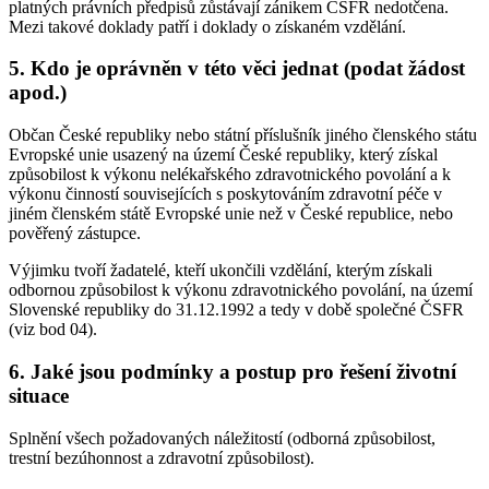
platných právních předpisů zůstávají zánikem ČSFR nedotčena.
Mezi takové doklady patří i doklady o získaném vzdělání.
5. Kdo je oprávněn v této věci jednat (podat žádost
apod.)
Občan České republiky nebo státní příslušník jiného členského státu
Evropské unie usazený na území České republiky, který získal
způsobilost k výkonu nelékařského zdravotnického povolání a k
výkonu činností souvisejících s poskytováním zdravotní péče v
jiném členském státě Evropské unie než v České republice, nebo
pověřený zástupce.
Výjimku tvoří žadatelé, kteří ukončili vzdělání, kterým získali
odbornou způsobilost k výkonu zdravotnického povolání, na území
Slovenské republiky do 31.12.1992 a tedy v době společné ČSFR
(viz bod 04).
6. Jaké jsou podmínky a postup pro řešení životní
situace
Splnění všech požadovaných náležitostí (odborná způsobilost,
trestní bezúhonnost a zdravotní způsobilost).