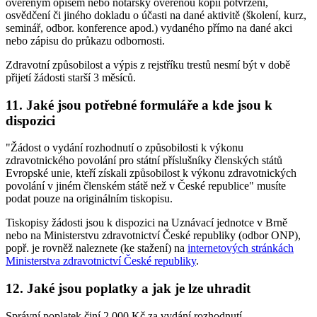
ověřeným opisem nebo notářsky ověřenou kopií potvrzení,
osvědčení či jiného dokladu o účasti na dané aktivitě (školení, kurz,
seminář, odbor. konference apod.) vydaného přímo na dané akci
nebo zápisu do průkazu odbornosti.
Zdravotní způsobilost a výpis z rejstříku trestů nesmí být v době
přijetí žádosti starší 3 měsíců.
11. Jaké jsou potřebné formuláře a kde jsou k
dispozici
"Žádost o vydání rozhodnutí o způsobilosti k výkonu
zdravotnického povolání pro státní příslušníky členských států
Evropské unie, kteří získali způsobilost k výkonu zdravotnických
povolání v jiném členském státě než v České republice" musíte
podat pouze na originálním tiskopisu.
Tiskopisy žádosti jsou k dispozici na Uznávací jednotce v Brně
nebo na Ministerstvu zdravotnictví České republiky (odbor ONP),
popř. je rovněž naleznete (ke stažení) na
internetových stránkách
Ministerstva zdravotnictví České republiky
.
12. Jaké jsou poplatky a jak je lze uhradit
Správní poplatek činí 2 000 Kč za vydání rozhodnutí.