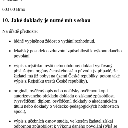
603 00 Brno
10. Jaké doklady je nutné mít s sebou
Na úřadě předložte:
řádně vyplněnou žádost o vydání rozhodnutí,
lékařský posudek o zdravotní způsobilosti k výkonu daného
povolání,
výpis z rejstříku trestů nebo obdobný doklad vydávaný
příslušnými orgány členského státu původu (v případě, že
žadatel má již pobyt na území České republiky, potom také
výpis z Rejstříku trestů České republiky),
originál, ověřený opis nebo notářsky ověřenou kopii
autorizovaného překladu dokladu o získané způsobilosti
(vysvědčení, diplom, osvědčení, doklady o akademickém
titulu nebo doklady o vědecko-pedagogických hodnostech
apod.),
výpis z učebních osnov studia, ve kterém žadatel získal
odbornou způsobilost k výkonu daného povolání (týká se