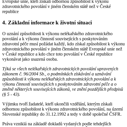
Evropské unie, kteří získali odbornou způsobilost k výkonu
zdravotnického povolání v jiném členském státě než v České
republice
4. Základní informace k životní situaci
O uznání způsobilosti k výkonu nelékařského zdravotnického
povolání a k výkonu činností souvisejících s poskytováním
zdravotní péče musí požádat každý, kdo získal způsobilost k výkonu
zdravotnického povolání v jiném členském státě Evropské unie než
v České republice a kdo chce toto povolání v České republice
vykonávat jako usazená osoba.
Týká se všech nelékařských zdravotnických povolání upravených
zákonem č. 96/2004 Sb., o podmínkách získávání a uznávání
způsobilosti k výkonu nelékařských zdravotnických povolání a k
výkonu činností souvisejících s poskytováním zdravotní péče a o
změně některých souvisejících zákonů, ve znění pozdějších předpisů
(§ 5 - 43).
Výjimku tvoří žadatelé, kteří ukončili vzdělání, kterým získali
odbornou způsobilost k výkonu zdravotnického povolání, na území
Slovenské republiky do 31.12.1992 a tedy v době společné ČSFR.
Práva vzniklá na základě dokladů vydaných podle tehdejších