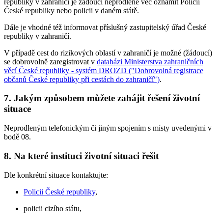
republiky v zahraničí je žádoucí neprodleně věc oznámit Policii
České republiky nebo policii v daném státě.
Dále je vhodné též informovat příslušný zastupitelský úřad České
republiky v zahraničí.
V případě cest do rizikových oblastí v zahraničí je možné (žádoucí)
se dobrovolně zaregistrovat v
databázi Ministerstva zahraničních
věcí České republiky - systém DROZD ("Dobrovolná registrace
občanů České republiky při cestách do zahraničí")
.
7. Jakým způsobem můžete zahájit řešení životní
situace
Neprodleným telefonickým či jiným spojením s místy uvedenými v
bodě 08.
8. Na které instituci životní situaci řešit
Dle konkrétní situace kontaktujte:
Policii České republiky
,
policii cizího státu,