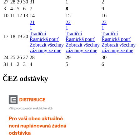
27
28
29
30
31
1
2
3
4
5
6
7
8
9
10
11
12
13
14
15
16
21
22
23
1
1
1
Tradiční
Tradiční
Tradiční
17
18
19
20
Řasnická pouť
Řasnická pouť
Řasnická pouť
Zobrazit všechny
Zobrazit všechny
Zobrazit všechny
záznamy ze dne
záznamy ze dne
záznamy ze dne
24
25
26
27
28
29
30
31
1
2
3
4
5
6
ČEZ odstávky