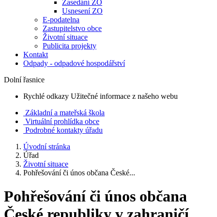
Zasedání ZO
Usnesení ZO
E-podatelna
Zastupitelstvo obce
Životní situace
Publicita projekty
Kontakt
Odpady - odpadové hospodářství
Dolní řasnice
Rychlé odkazy
Užitečné informace z našeho webu
Základní a mateřská škola
Virtuální prohlídka obce
Podrobné kontakty úřadu
Úvodní stránka
Úřad
Životní situace
Pohřešování či únos občana České...
Pohřešování či únos občana
České republiky v zahraničí