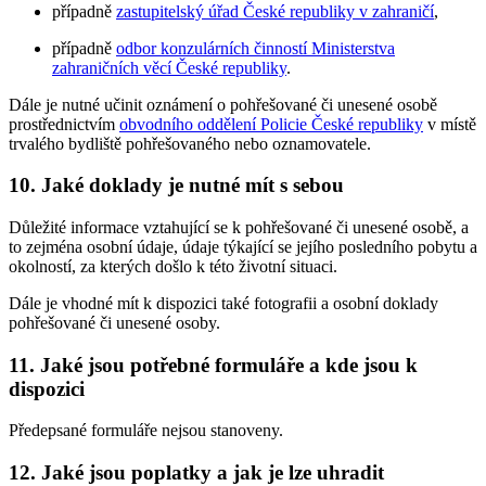
případně
zastupitelský úřad České republiky v zahraničí
,
případně
odbor konzulárních činností Ministerstva
zahraničních věcí České republiky
.
Dále je nutné učinit oznámení o pohřešované či unesené osobě
prostřednictvím
obvodního oddělení Policie České republiky
v místě
trvalého bydliště pohřešovaného nebo oznamovatele.
10. Jaké doklady je nutné mít s sebou
Důležité informace vztahující se k pohřešované či unesené osobě, a
to zejména osobní údaje, údaje týkající se jejího posledního pobytu a
okolností, za kterých došlo k této životní situaci.
Dále je vhodné mít k dispozici také fotografii a osobní doklady
pohřešované či unesené osoby.
11. Jaké jsou potřebné formuláře a kde jsou k
dispozici
Předepsané formuláře nejsou stanoveny.
12. Jaké jsou poplatky a jak je lze uhradit