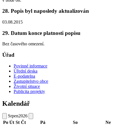
v bodě 08.
28. Popis byl naposledy aktualizován
03.08.2015
29. Datum konce platnosti popisu
Bez časového omezení.
Úřad
Povinné informace
Úřední deska
E-podatelna
Zastupitelstvo obce
Životní situace
Publicita projekty
Kalendář
Srpen
2026
Po
Út
St
Čt
Pá
So
Ne