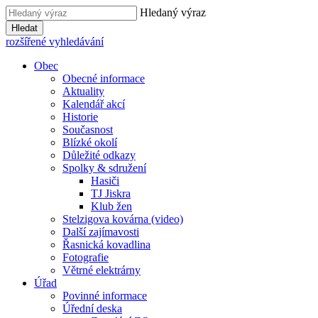
Hledaný výraz
Hledat
rozšířené vyhledávání
Obec
Obecné informace
Aktuality
Kalendář akcí
Historie
Současnost
Blízké okolí
Důležité odkazy
Spolky & sdružení
Hasiči
TJ Jiskra
Klub žen
Stelzigova kovárna (video)
Další zajímavosti
Řasnická kovadlina
Fotografie
Větrné elektrárny
Úřad
Povinné informace
Úřední deska