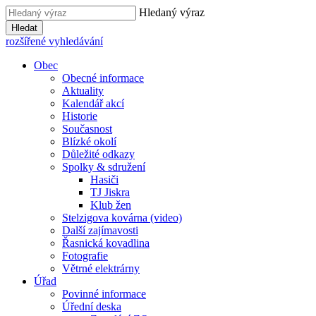
Hledaný výraz
Hledat
rozšířené vyhledávání
Obec
Obecné informace
Aktuality
Kalendář akcí
Historie
Současnost
Blízké okolí
Důležité odkazy
Spolky & sdružení
Hasiči
TJ Jiskra
Klub žen
Stelzigova kovárna (video)
Další zajímavosti
Řasnická kovadlina
Fotografie
Větrné elektrárny
Úřad
Povinné informace
Úřední deska