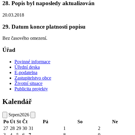
28. Popis byl naposledy aktualizován
20.03.2018
29. Datum konce platnosti popisu
Bez časového omezení.
Úřad
Povinné informace
Úřední deska
E-podatelna
Zastupitelstvo obce
Životní situace
Publicita projekty
Kalendář
Srpen
2026
Po
Út
St
Čt
Pá
So
Ne
27
28
29
30
31
1
2
3
4
5
6
7
8
9