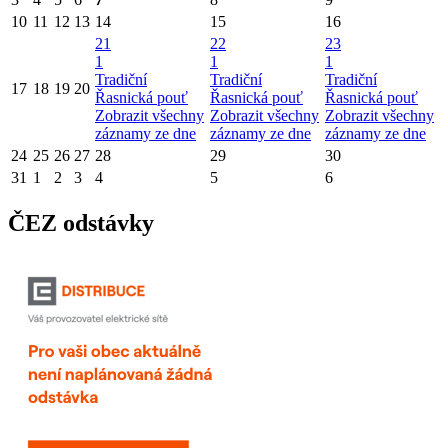
10
11
12
13
14
15
16
21
22
23
1
1
1
Tradiční
Tradiční
Tradiční
17
18
19
20
Řasnická pouť
Řasnická pouť
Řasnická pouť
Zobrazit všechny
Zobrazit všechny
Zobrazit všechny
záznamy ze dne
záznamy ze dne
záznamy ze dne
24
25
26
27
28
29
30
31
1
2
3
4
5
6
ČEZ odstávky