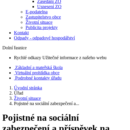
Zasedání ZO
Usnesení ZO
E-podatelna
Zastupitelstvo obce
Životní situace
Publicita projekty
Kontakt
Odpady - odpadové hospodářství
Dolní řasnice
Rychlé odkazy
Užitečné informace z našeho webu
Základní a mateřská škola
Virtuální prohlídka obce
Podrobné kontakty úřadu
Úvodní stránka
Úřad
Životní situace
Pojistné na sociální zabezpečení a...
Pojistné na sociální
zabezpečení a příspěvek na