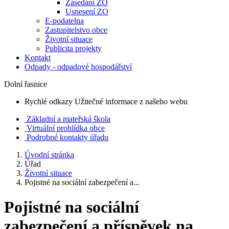
Zasedání ZO
Usnesení ZO
E-podatelna
Zastupitelstvo obce
Životní situace
Publicita projekty
Kontakt
Odpady - odpadové hospodářství
Dolní řasnice
Rychlé odkazy
Užitečné informace z našeho webu
Základní a mateřská škola
Virtuální prohlídka obce
Podrobné kontakty úřadu
Úvodní stránka
Úřad
Životní situace
Pojistné na sociální zabezpečení a...
Pojistné na sociální
zabezpečení a příspěvek na