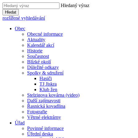
Hledaný výraz
Hledat
rozšířené vyhledávání
Obec
Obecné informace
Aktuality
Kalendář akcí
Historie
Současnost
Blízké okolí
Důležité odkazy
Spolky & sdružení
Hasiči
TJ Jiskra
Klub žen
Stelzigova kovárna (video)
Další zajímavosti
Řasnická kovadlina
Fotografie
Větrné elektrárny
Úřad
Povinné informace
Úřední deska