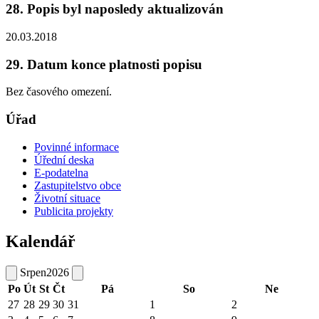
28. Popis byl naposledy aktualizován
20.03.2018
29. Datum konce platnosti popisu
Bez časového omezení.
Úřad
Povinné informace
Úřední deska
E-podatelna
Zastupitelstvo obce
Životní situace
Publicita projekty
Kalendář
Srpen
2026
Po
Út
St
Čt
Pá
So
Ne
27
28
29
30
31
1
2