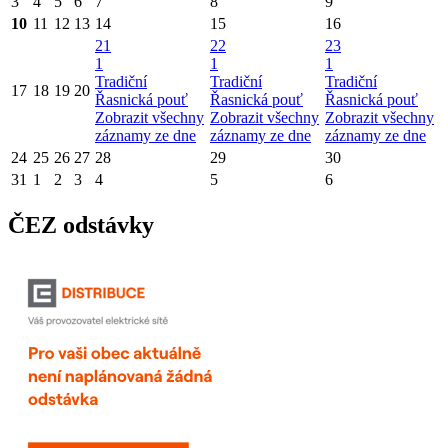
3
4
5
6
7
8
9
10
11
12
13
14
15
16
21
22
23
1
1
1
Tradiční
Tradiční
Tradiční
17
18
19
20
Řasnická pouť
Řasnická pouť
Řasnická pouť
Zobrazit všechny
Zobrazit všechny
Zobrazit všechny
záznamy ze dne
záznamy ze dne
záznamy ze dne
24
25
26
27
28
29
30
31
1
2
3
4
5
6
ČEZ odstávky