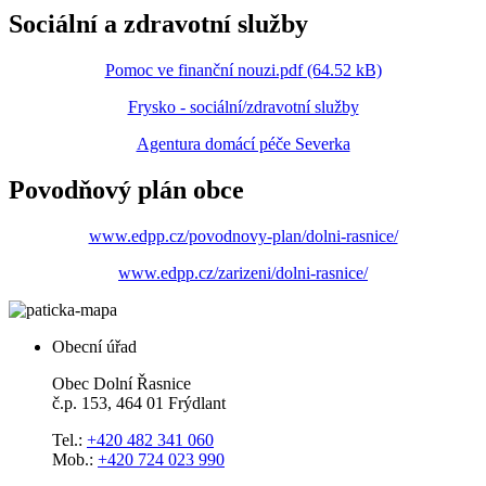
Sociální a zdravotní služby
Pomoc ve finanční nouzi.pdf (64.52 kB)
Frysko - sociální/zdravotní služby
Agentura domácí péče Severka
Povodňový plán obce
www.edpp.cz/povodnovy-plan/dolni-rasnice/
www.edpp.cz/zarizeni/dolni-rasnice/
Obecní úřad
Obec Dolní Řasnice
č.p. 153, 464 01 Frýdlant
Tel.:
+420 482 341 060
Mob.:
+420 724 023 990