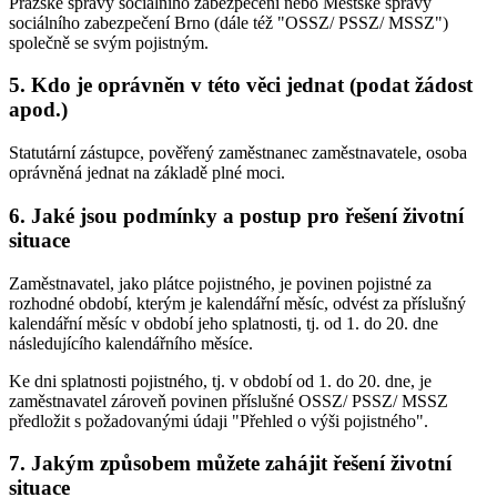
Pražské správy sociálního zabezpečení nebo Městské správy
sociálního zabezpečení Brno (dále též "OSSZ/ PSSZ/ MSSZ")
společně se svým pojistným.
5. Kdo je oprávněn v této věci jednat (podat žádost
apod.)
Statutární zástupce, pověřený zaměstnanec zaměstnavatele, osoba
oprávněná jednat na základě plné moci.
6. Jaké jsou podmínky a postup pro řešení životní
situace
Zaměstnavatel, jako plátce pojistného, je povinen pojistné za
rozhodné období, kterým je kalendářní měsíc, odvést za příslušný
kalendářní měsíc v období jeho splatnosti, tj. od 1. do 20. dne
následujícího kalendářního měsíce.
Ke dni splatnosti pojistného, tj. v období od 1. do 20. dne, je
zaměstnavatel zároveň povinen příslušné OSSZ/ PSSZ/ MSSZ
předložit s požadovanými údaji "Přehled o výši pojistného".
7. Jakým způsobem můžete zahájit řešení životní
situace