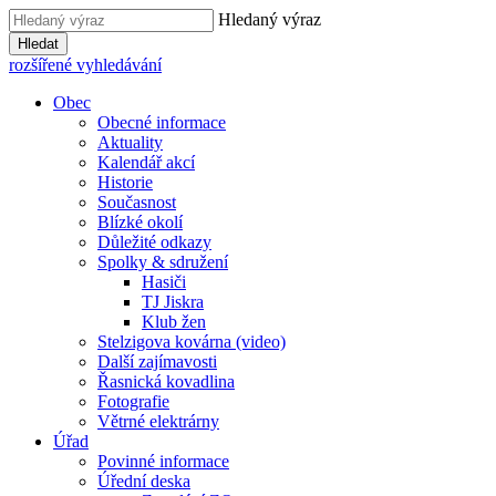
Hledaný výraz
Hledat
rozšířené vyhledávání
Obec
Obecné informace
Aktuality
Kalendář akcí
Historie
Současnost
Blízké okolí
Důležité odkazy
Spolky & sdružení
Hasiči
TJ Jiskra
Klub žen
Stelzigova kovárna (video)
Další zajímavosti
Řasnická kovadlina
Fotografie
Větrné elektrárny
Úřad
Povinné informace
Úřední deska