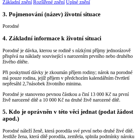
Základní znění
Rozšířené znění
Úplné znění
3. Pojmenování (název) životní situace
Porodné
4. Základní informace k životní situaci
Porodné je dávka, kterou se rodině s nízkými příjmy jednorázově
přispívá na náklady související s narozením prvního nebo druhého
živého dítěte.
Při poskytnutí dávky je zkoumán příjem rodiny; nárok na porodné
má pouze rodina, jejíž příjem v předchozím kalendářním čtvrtletí
nepřesáhl 2,7násobek životního minima.
Porodné je stanoveno pevnou částkou a činí 13 000 Kč na první
živě narozené dítě a 10 000 Kč na druhé živě narozené dítě.
5. Kdo je oprávněn v této věci jednat (podat žádost
apod.)
Porodné náleží ženě, která porodila své první nebo druhé živé dítě.
Jestliže žena, která dítě porodila, zemřela, splnila podmínky nároku