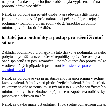
na porodné a dávka jí nebo jiné osobě nebyla vyplacena, má na
porodné nárok otec dítěte.
Nárok na porodné má rovněž osoba, která převzala dítě mladší
jednoho roku do trvalé péče nahrazující péči rodičů, za stejných
podmínek (rozhodný příjem rodiny do 2,7násobku životního
minima, první nebo druhé dítě).
6. Jaké jsou podmínky a postup pro řešení životní
situace
Základní podmínkou pro nárok na tuto dávku je podmínka trvalého
pobytu a bydliště na území České republiky oprávněné osoby a
osob společně s ní posuzovaných. Podmínku trvalého pobytu může
v odůvodněných případech prominout
Ministerstvo práce a
sociálních věcí
.
Nárok na porodné je vázán na stanovenou hranici příjmů v rodině,
která v kalendářním čtvrtletí předcházejícím kalendářnímu čtvrtletí,
ve kterém se dítě narodilo, musí být nižší než 2,7násobek životního
minima rodiny. Do rozhodného příjmu se nezapočítává rodičovský
příspěvek a přídavek na dítě.
Nárok na dávku může být uplatněn 1 rok zpětně od narození dítěte.