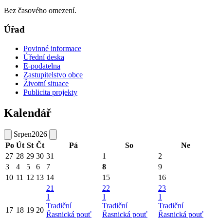
Bez časového omezení.
Úřad
Povinné informace
Úřední deska
E-podatelna
Zastupitelstvo obce
Životní situace
Publicita projekty
Kalendář
Srpen
2026
Po
Út
St
Čt
Pá
So
Ne
27
28
29
30
31
1
2
3
4
5
6
7
8
9
10
11
12
13
14
15
16
21
22
23
1
1
1
Tradiční
Tradiční
Tradiční
17
18
19
20
Řasnická pouť
Řasnická pouť
Řasnická pouť