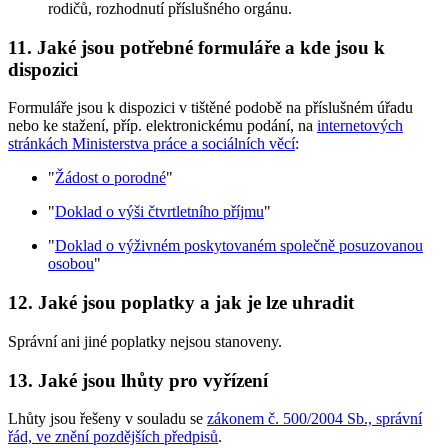
rodičů, rozhodnutí příslušného orgánu.
11. Jaké jsou potřebné formuláře a kde jsou k
dispozici
Formuláře jsou k dispozici v tištěné podobě na příslušném úřadu
nebo ke stažení, příp. elektronickému podání, na
internetových
stránkách Ministerstva práce a sociálních věcí
:
"
Žádost o porodné
"
"
Doklad o výši čtvrtletního příjmu
"
"
Doklad o výživném poskytovaném společně posuzovanou
osobou
"
12. Jaké jsou poplatky a jak je lze uhradit
Správní ani jiné poplatky nejsou stanoveny.
13. Jaké jsou lhůty pro vyřízení
Lhůty jsou řešeny v souladu se
zákonem č. 500/2004 Sb., správní
řád, ve znění pozdějších předpisů
.