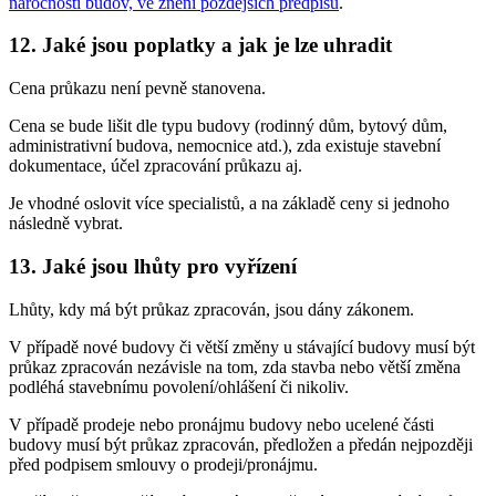
náročnosti budov, ve znění pozdějších předpisů
.
12. Jaké jsou poplatky a jak je lze uhradit
Cena průkazu není pevně stanovena.
Cena se bude lišit dle typu budovy (rodinný dům, bytový dům,
administrativní budova, nemocnice atd.), zda existuje stavební
dokumentace, účel zpracování průkazu aj.
Je vhodné oslovit více specialistů, a na základě ceny si jednoho
následně vybrat.
13. Jaké jsou lhůty pro vyřízení
Lhůty, kdy má být průkaz zpracován, jsou dány zákonem.
V případě nové budovy či větší změny u stávající budovy musí být
průkaz zpracován nezávisle na tom, zda stavba nebo větší změna
podléhá stavebnímu povolení/ohlášení či nikoliv.
V případě prodeje nebo pronájmu budovy nebo ucelené části
budovy musí být průkaz zpracován, předložen a předán nejpozději
před podpisem smlouvy o prodeji/pronájmu.