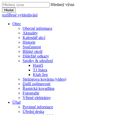
Hledaný výraz
Hledat
rozšířené vyhledávání
Obec
Obecné informace
Aktuality
Kalendář akcí
Historie
Současnost
Blízké okolí
Důležité odkazy
Spolky & sdružení
Hasiči
TJ Jiskra
Klub žen
Stelzigova kovárna (video)
Další zajímavosti
Řasnická kovadlina
Fotografie
Větrné elektrárny
Úřad
Povinné informace
Úřední deska