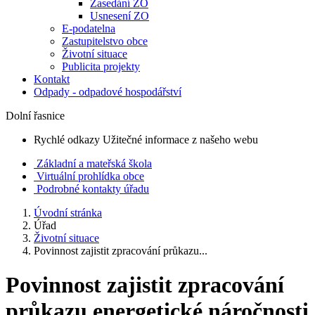
Zasedání ZO
Usnesení ZO
E-podatelna
Zastupitelstvo obce
Životní situace
Publicita projekty
Kontakt
Odpady - odpadové hospodářství
Dolní řasnice
Rychlé odkazy
Užitečné informace z našeho webu
Základní a mateřská škola
Virtuální prohlídka obce
Podrobné kontakty úřadu
Úvodní stránka
Úřad
Životní situace
Povinnost zajistit zpracování průkazu...
Povinnost zajistit zpracování
průkazu energetické náročnosti