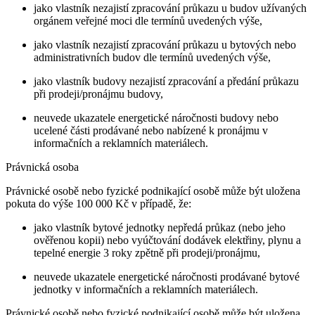
jako vlastník nezajistí zpracování průkazu u budov užívaných
orgánem veřejné moci dle termínů uvedených výše,
jako vlastník nezajistí zpracování průkazu u bytových nebo
administrativních budov dle termínů uvedených výše,
jako vlastník budovy nezajistí zpracování a předání průkazu
při prodeji/pronájmu budovy,
neuvede ukazatele energetické náročnosti budovy nebo
ucelené části prodávané nebo nabízené k pronájmu v
informačních a reklamních materiálech.
Právnická osoba
Právnické osobě nebo fyzické podnikající osobě může být uložena
pokuta do výše 100 000 Kč v případě, že:
jako vlastník bytové jednotky nepředá průkaz (nebo jeho
ověřenou kopii) nebo vyúčtování dodávek elektřiny, plynu a
tepelné energie 3 roky zpětně při prodeji/pronájmu,
neuvede ukazatele energetické náročnosti prodávané bytové
jednotky v informačních a reklamních materiálech.
Právnické osobě nebo fyzické podnikající osobě může být uložena