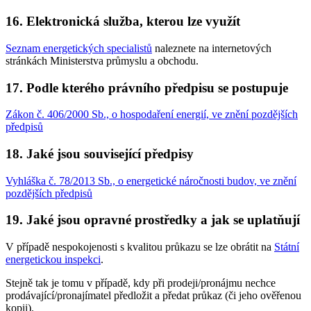
16. Elektronická služba, kterou lze využít
Seznam energetických specialistů
naleznete na internetových
stránkách Ministerstva průmyslu a obchodu.
17. Podle kterého právního předpisu se postupuje
Zákon č. 406/2000 Sb., o hospodaření energií, ve znění pozdějších
předpisů
18. Jaké jsou související předpisy
Vyhláška č. 78/2013 Sb., o energetické náročnosti budov, ve znění
pozdějších předpisů
19. Jaké jsou opravné prostředky a jak se uplatňují
V případě nespokojenosti s kvalitou průkazu se lze obrátit na
Státní
energetickou inspekci
.
Stejně tak je tomu v případě, kdy při prodeji/pronájmu nechce
prodávající/pronajímatel předložit a předat průkaz (či jeho ověřenou
kopii).