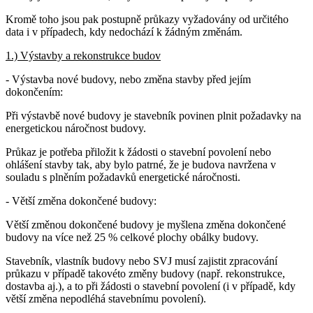
Kromě toho jsou pak postupně průkazy vyžadovány od určitého
data i v případech, kdy nedochází k žádným změnám.
1.) Výstavby a rekonstrukce budov
- Výstavba nové budovy, nebo změna stavby před jejím
dokončením:
Při výstavbě nové budovy je stavebník povinen plnit požadavky na
energetickou náročnost budovy.
Průkaz je potřeba přiložit k žádosti o stavební povolení nebo
ohlášení stavby tak, aby bylo patrné, že je budova navržena v
souladu s plněním požadavků energetické náročnosti.
- Větší změna dokončené budovy:
Větší změnou dokončené budovy je myšlena změna dokončené
budovy na více než 25 % celkové plochy obálky budovy.
Stavebník, vlastník budovy nebo SVJ musí zajistit zpracování
průkazu v případě takovéto změny budovy (např. rekonstrukce,
dostavba aj.), a to při žádosti o stavební povolení (i v případě, kdy
větší změna nepodléhá stavebnímu povolení).