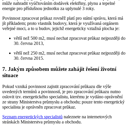
může nahradit vyúčtováním dodávek elektřiny, plynu a tepelné
energie pro příslušnou jednotku za uplynulé 3 roky.
Povinnost zpracovat průkaz rovněž platí pro státní správu, která má
jít příkladem; proto vlastník budovy, která je využívaná orgánem
veřejné moci, a to u budov, jejichž energeticky vztažná plocha je:
větší než 500 m2, musí nechat zpracovat průkaz nejpozději do
30. června 2013,
větší než 250 m2, musí nechat zpracovat průkaz nejpozději do
30. června 2015.
7. Jakým způsobem můžete zahájit řešení životní
situace
Pokud vzniká povinnost zajistit zpracování průkazu dle výše
uvedených termínů a povinností, je pro zpracování průkazu nutno
oslovit tzv. energetického specialistu, kterému je vydáno oprávnění
ze strany Ministerstva průmyslu a obchodu; pouze tento energetický
specialista je oprávněn zpracovat průkaz.
Seznam energetických specialistů
naleznete na internetových
stránkách Ministerstva průmyslu a obchodu.