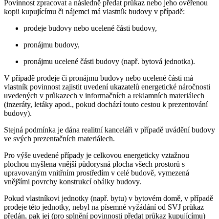
Povinnost zpracovat a následně předat průkaz nebo jeho ověřenou
kopii kupujícímu či nájemci má vlastník budovy v případě:
prodeje budovy nebo ucelené části budovy,
pronájmu budovy,
pronájmu ucelené části budovy (např. bytová jednotka).
V případě prodeje či pronájmu budovy nebo ucelené části má
vlastník povinnost zajistit uvedení ukazatelů energetické náročnosti
uvedených v průkazech v informačních a reklamních materiálech
(inzeráty, letáky apod., pokud dochází touto cestou k prezentování
budovy).
Stejná podmínka je dána realitní kanceláři v případě uvádění budovy
ve svých prezentačních materiálech.
Pro výše uvedené případy je celkovou energeticky vztažnou
plochou myšlena vnější půdorysná plocha všech prostorů s
upravovaným vnitřním prostředím v celé budově, vymezená
vnějšími povrchy konstrukcí obálky budovy.
Pokud vlastníkovi jednotky (např. bytu) v bytovém domě, v případě
prodeje této jednotky, nebyl na písemné vyžádání od SVJ průkaz
předán, pak jej (pro splnění povinnosti předat průkaz kupujícímu)