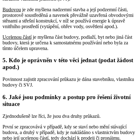
Budovou
je zde myšlena nadzemní stavba a její podzemní části,
prostorově soustředěná a navenek převážně uzavřená obvodovými
stěnami a střešní konstrukcí, v níž se používá energie k úpravě
vnitřního prostředí (vytápění, ohřev vody, osvětlení apod.).
Ucelenou částí
je myšlena část budovy, podlaží, byt nebo jiná část
budovy, která je určena k samostatnému používání nebo byla za
tímto účelem upravena.
5. Kdo je oprávněn v této věci jednat (podat žádost
apod.)
Povinnost zajistit zpracování průkazu je dána stavebníku, vlastníku
budovy či SVJ.
6. Jaké jsou podmínky a postup pro řešení životní
situace
Zjednodušeně lze říci, že jsou dva druhy průkazů.
První se zpracovává v případě, kdy se staví nebo mění stávající
budova, a druhý v případě, kdy je nakládáno s vlastnictvím budovy
nebo její ucelenou částí, tedy dochází k prodeji či pronájmu.