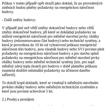
Průkaz v tomto případě opět slouží jako doklad, že po provedených
změnách budou plněny požadavky na energetickou náročnost
budovy.
- Další změny budovy:
V případě jiné než větší změny dokončené budovy nebo větší
změny dokončené budovy, při které se dokládají požadavky na
snížení energetické náročnosti pro měněné stavební prvky obálky
budovy (rekonstruovanou část budovy) nebo technické systémy, a
která je provedena do 10 let od vyhotovení průkazu energetické
náročnosti této budovy, jsou vlastník budovy nebo SVJ povinni plnit
požadavky na energetickou náročnost budovy a pro stavbu splnit
požadavky na energetickou náročnost pro měněné stavební prvky
obálky budovy nebo měněné technické systémy [tzn. pro např.
měněný zdroj tepla (kotel) pro budovu v době platného průkazu
znamená dodržet minimální požadavky na účinnost daného
zařízení].
To doloží kopií dokladů, které se vztahují k měněným stavebním
prvkům obálky budovy nebo měněným technickým systémům a
které jsou povinni uchovávat 5 let.
2.) Prodej a pronájem