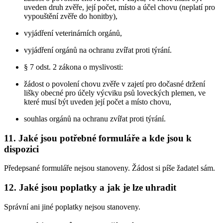
uveden druh zvěře, její počet, místo a účel chovu (neplatí pro
vypouštění zvěře do honitby),
vyjádření veterinárních orgánů,
vyjádření orgánů na ochranu zvířat proti týrání.
§ 7 odst. 2 zákona o myslivosti:
žádost o povolení chovu zvěře v zajetí pro dočasné držení
lišky obecné pro účely výcviku psů loveckých plemen, ve
které musí být uveden její počet a místo chovu,
souhlas orgánů na ochranu zvířat proti týrání.
11. Jaké jsou potřebné formuláře a kde jsou k
dispozici
Předepsané formuláře nejsou stanoveny. Žádost si píše žadatel sám.
12. Jaké jsou poplatky a jak je lze uhradit
Správní ani jiné poplatky nejsou stanoveny.