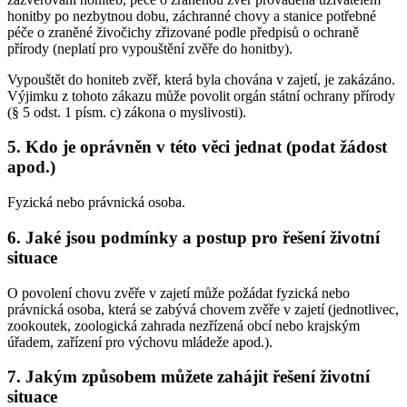
honitby po nezbytnou dobu, záchranné chovy a stanice potřebné
péče o zraněné živočichy zřizované podle předpisů o ochraně
přírody (neplatí pro vypouštění zvěře do honitby).
Vypouštět do honiteb zvěř, která byla chována v zajetí, je zakázáno.
Výjimku z tohoto zákazu může povolit orgán státní ochrany přírody
(§ 5 odst. 1 písm. c) zákona o myslivosti).
5. Kdo je oprávněn v této věci jednat (podat žádost
apod.)
Fyzická nebo právnická osoba.
6. Jaké jsou podmínky a postup pro řešení životní
situace
O povolení chovu zvěře v zajetí může požádat fyzická nebo
právnická osoba, která se zabývá chovem zvěře v zajetí (jednotlivec,
zookoutek, zoologická zahrada nezřízená obcí nebo krajským
úřadem, zařízení pro výchovu mládeže apod.).
7. Jakým způsobem můžete zahájit řešení životní
situace