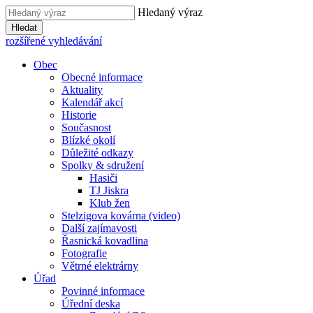
Hledaný výraz
Hledat
rozšířené vyhledávání
Obec
Obecné informace
Aktuality
Kalendář akcí
Historie
Současnost
Blízké okolí
Důležité odkazy
Spolky & sdružení
Hasiči
TJ Jiskra
Klub žen
Stelzigova kovárna (video)
Další zajímavosti
Řasnická kovadlina
Fotografie
Větrné elektrárny
Úřad
Povinné informace
Úřední deska