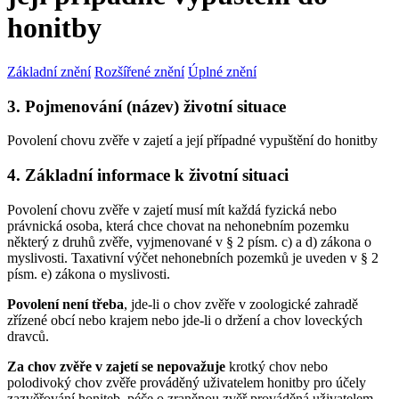
honitby
Základní znění
Rozšířené znění
Úplné znění
3. Pojmenování (název) životní situace
Povolení chovu zvěře v zajetí a její případné vypuštění do honitby
4. Základní informace k životní situaci
Povolení chovu zvěře v zajetí musí mít každá fyzická nebo
právnická osoba, která chce chovat na nehonebním pozemku
některý z druhů zvěře, vyjmenované v § 2 písm. c) a d) zákona o
myslivosti. Taxativní výčet nehonebních pozemků je uveden v § 2
písm. e) zákona o myslivosti.
Povolení není třeba
, jde-li o chov zvěře v zoologické zahradě
zřízené obcí nebo krajem nebo jde-li o držení a chov loveckých
dravců.
Za chov zvěře v zajetí se nepovažuje
krotký chov nebo
polodivoký chov zvěře prováděný uživatelem honitby pro účely
zazvěřování honiteb, péče o zraněnou zvěř prováděná uživatelem