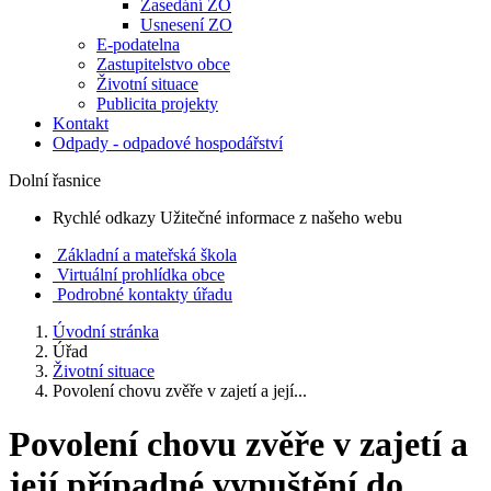
Zasedání ZO
Usnesení ZO
E-podatelna
Zastupitelstvo obce
Životní situace
Publicita projekty
Kontakt
Odpady - odpadové hospodářství
Dolní řasnice
Rychlé odkazy
Užitečné informace z našeho webu
Základní a mateřská škola
Virtuální prohlídka obce
Podrobné kontakty úřadu
Úvodní stránka
Úřad
Životní situace
Povolení chovu zvěře v zajetí a její...
Povolení chovu zvěře v zajetí a
její případné vypuštění do