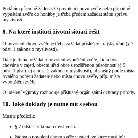
Podáním písemné žádosti. O povolení chovu zvěře nebo případné
vypuštění zvěře do honitby je třeba předem zažádat státní správu
myslivosti.
8. Na které instituci životní situaci řešit
O povolení chovu zvěře je třeba zažádat příslušný krajský úřad (§ 7
odst. 1 zákona o myslivosti).
Dále je třeba požádat o povolení vypuštění zvěře, která byla
chována v zajetí, obecní úřad obce s rozšířenou působností (§ 5
odst. 1 písm. c) a odst. 2 zákona o myslivosti), příslušný podle místa
trvalého pobytu žadatele nebo místa chovu zvěře, příp. místa
vypouštění zvěře.
O udělení výjimky rozhoduje příslušný orgán státní ochrany přírody.
10. Jaké doklady je nutné mít s sebou
Musíte předložit:
§ 7 odst. 1 zákona o myslivosti:
žádost o povolení chovu zvěře v zajetí, ve které musí být