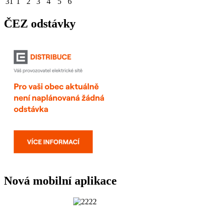
31
1
2
3
4
5
6
ČEZ odstávky
Nová mobilní aplikace