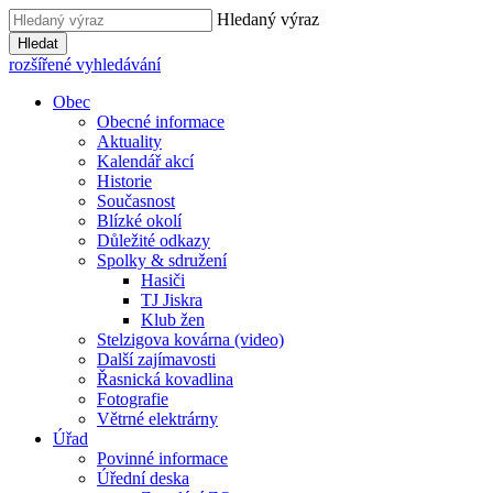
Hledaný výraz
Hledat
rozšířené vyhledávání
Obec
Obecné informace
Aktuality
Kalendář akcí
Historie
Současnost
Blízké okolí
Důležité odkazy
Spolky & sdružení
Hasiči
TJ Jiskra
Klub žen
Stelzigova kovárna (video)
Další zajímavosti
Řasnická kovadlina
Fotografie
Větrné elektrárny
Úřad
Povinné informace
Úřední deska