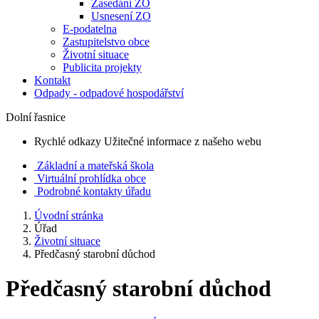
Zasedání ZO
Usnesení ZO
E-podatelna
Zastupitelstvo obce
Životní situace
Publicita projekty
Kontakt
Odpady - odpadové hospodářství
Dolní řasnice
Rychlé odkazy
Užitečné informace z našeho webu
Základní a mateřská škola
Virtuální prohlídka obce
Podrobné kontakty úřadu
Úvodní stránka
Úřad
Životní situace
Předčasný starobní důchod
Předčasný starobní důchod