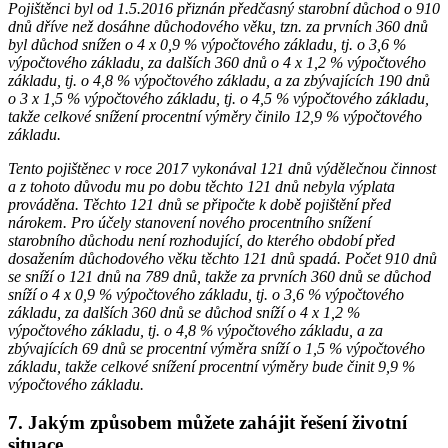
Pojištěnci byl od 1.5.2016 přiznán předčasný starobní důchod o 910
dnů dříve než dosáhne důchodového věku, tzn. za prvních 360 dnů
byl důchod snížen o 4 x 0,9 % výpočtového základu, tj. o 3,6 %
výpočtového základu, za dalších 360 dnů o 4 x 1,2 % výpočtového
základu, tj. o 4,8 % výpočtového základu, a za zbývajících 190 dnů
o 3 x 1,5 % výpočtového základu, tj. o 4,5 % výpočtového základu,
takže celkové snížení procentní výměry činilo 12,9 % výpočtového
základu.
Tento pojištěnec v roce 2017 vykonával 121 dnů výdělečnou činnost
a z tohoto důvodu mu po dobu těchto 121 dnů nebyla výplata
prováděna. Těchto 121 dnů se připočte k době pojištění před
nárokem. Pro účely stanovení nového procentního snížení
starobního důchodu není rozhodující, do kterého období před
dosažením důchodového věku těchto 121 dnů spadá. Počet 910 dnů
se sníží o 121 dnů na 789 dnů, takže za prvních 360 dnů se důchod
sníží o 4 x 0,9 % výpočtového základu, tj. o 3,6 % výpočtového
základu, za dalších 360 dnů se důchod sníží o 4 x 1,2 %
výpočtového základu, tj. o 4,8 % výpočtového základu, a za
zbývajících 69 dnů se procentní výměra sníží o 1,5 % výpočtového
základu, takže celkové snížení procentní výměry bude činit 9,9 %
výpočtového základu.
7. Jakým způsobem můžete zahájit řešení životní
situace