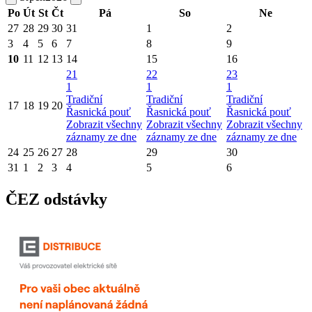
Po
Út
St
Čt
Pá
So
Ne
27
28
29
30
31
1
2
3
4
5
6
7
8
9
10
11
12
13
14
15
16
21
22
23
1
1
1
Tradiční
Tradiční
Tradiční
17
18
19
20
Řasnická pouť
Řasnická pouť
Řasnická pouť
Zobrazit všechny
Zobrazit všechny
Zobrazit všechny
záznamy ze dne
záznamy ze dne
záznamy ze dne
24
25
26
27
28
29
30
31
1
2
3
4
5
6
ČEZ odstávky