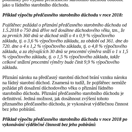
jako u řádného starobního důchodu.
Příklad výpočtu předčasného starobního důchodu v roce 2018:
Pojištěnec požádal o přiznání předčasného starobního důchodu od
1.5.2018 o 750 dnů dříve než dosáhne důchodového věku, tzn., že
za prvních 360 dnů se důchod sníží o 4 x 0,9 % výpočtového
základu, tj. o 3,6 % výpočtového základu, za období od 361. dne do
720. dne o 4 x 1,2 % výpočtového základu, tj. o 4,8 % výpočtového
základu, a za zbývajících 30 dnů se procentní výměra sníží o 1 x 1,5
% výpočtového základu, tj. o 1,5 % výpočtového základu, takže
celkové snížení procentní výměry bude činit 9,9 % výpočtového
základu.
Přiznání nároku na předčasný starobní důchod brání vzniku nároku
na řádný starobní důchod. Znamená to tudíž, že pojištěnec nemůže
požádat při dosažení důchodového věku o přiznání řádného
starobního důchodu. Přiznání předčasného starobního důchodu je
definitivní. Jediná možnost, jak dosáhnout zvýšení tohoto
přiznaného předčasného důchodu, je vykonávat výdělečnou činnost
bez jeho pobírání.
Příklad výpočtu předčasného starobního důchodu v roce 2018 po
vykonávání výdělečné činnosti bez jeho pobírání: