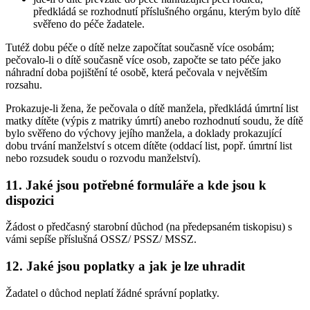
předkládá se rozhodnutí příslušného orgánu, kterým bylo dítě
svěřeno do péče žadatele.
Tutéž dobu péče o dítě nelze započítat současně více osobám;
pečovalo-li o dítě současně více osob, započte se tato péče jako
náhradní doba pojištění té osobě, která pečovala v největším
rozsahu.
Prokazuje-li žena, že pečovala o dítě manžela, předkládá úmrtní list
matky dítěte (výpis z matriky úmrtí) anebo rozhodnutí soudu, že dítě
bylo svěřeno do výchovy jejího manžela, a doklady prokazující
dobu trvání manželství s otcem dítěte (oddací list, popř. úmrtní list
nebo rozsudek soudu o rozvodu manželství).
11. Jaké jsou potřebné formuláře a kde jsou k
dispozici
Žádost o předčasný starobní důchod (na předepsaném tiskopisu) s
vámi sepíše příslušná OSSZ/ PSSZ/ MSSZ.
12. Jaké jsou poplatky a jak je lze uhradit
Žadatel o důchod neplatí žádné správní poplatky.