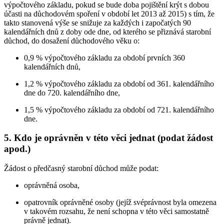
výpočtového základu, pokud se bude doba pojištění krýt s dobou
účasti na důchodovém spoření v období let 2013 až 2015) s tím, že
takto stanovená výše se snižuje za každých i započatých 90
kalendářních dnů z doby ode dne, od kterého se přiznává starobní
důchod, do dosažení důchodového věku o:
0,9 % výpočtového základu za období prvních 360
kalendářních dnů,
1,2 % výpočtového základu za období od 361. kalendářního
dne do 720. kalendářního dne,
1,5 % výpočtového základu za období od 721. kalendářního
dne.
5. Kdo je oprávněn v této věci jednat (podat žádost
apod.)
Žádost o předčasný starobní důchod může podat:
oprávněná osoba,
opatrovník oprávněné osoby (jejíž svéprávnost byla omezena
v takovém rozsahu, že není schopna v této věci samostatně
právně jednat).