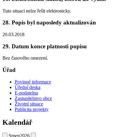
Tuto situaci nelze řešit elektronicky.
28. Popis byl naposledy aktualizován
20.03.2018
29. Datum konce platnosti popisu
Bez časového omezení.
Úřad
Povinné informace
Úřední deska
E-podatelna
Zastupitelstvo obce
Životní situace
Publicita projekty
Kalendář
Srpen
2026