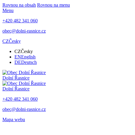
Rovnou na obsah
Rovnou na menu
Menu
+420 482 341 060
obec@dolni-rasnice.cz
CZ
Česky
CZ
Česky
EN
English
DE
Deutsch
Dolní Řasnice
Dolní Řasnice
+420 482 341 060
obec@dolni-rasnice.cz
Mapa webu