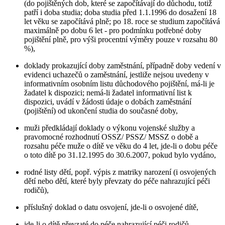
(do pojištěných dob, které se započítávají do důchodu, totiž
patří i doba studia; doba studia před 1.1.1996 do dosažení 18
let věku se započítává plně; po 18. roce se studium započítává
maximálně po dobu 6 let - pro podmínku potřebné doby
pojištění plně, pro výši procentní výměry pouze v rozsahu 80
%),
doklady prokazující doby zaměstnání, případně doby vedení v
evidenci uchazečů o zaměstnání, jestliže nejsou uvedeny v
informativním osobním listu důchodového pojištění, má-li je
žadatel k dispozici; nemá-li žadatel informativní list k
dispozici, uvádí v žádosti údaje o dobách zaměstnání
(pojištění) od ukončení studia do současné doby,
muži předkládají doklady o výkonu vojenské služby a
pravomocné rozhodnutí OSSZ/ PSSZ/ MSSZ o době a
rozsahu péče muže o dítě ve věku do 4 let, jde-li o dobu péče
o toto dítě po 31.12.1995 do 30.6.2007, pokud bylo vydáno,
rodné listy dětí, popř. výpis z matriky narození (i osvojených
dětí nebo dětí, které byly převzaty do péče nahrazující péči
rodičů),
příslušný doklad o datu osvojení, jde-li o osvojené dítě,
jde-li o dítě převzaté do péče nahrazující péči rodičů,