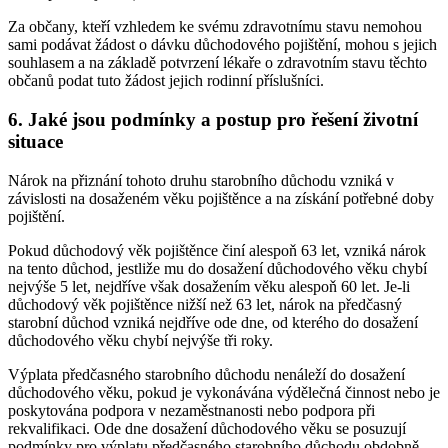
Za občany, kteří vzhledem ke svému zdravotnímu stavu nemohou
sami podávat žádost o dávku důchodového pojištění, mohou s jejich
souhlasem a na základě potvrzení lékaře o zdravotním stavu těchto
občanů podat tuto žádost jejich rodinní příslušníci.
6. Jaké jsou podmínky a postup pro řešení životní
situace
Nárok na přiznání tohoto druhu starobního důchodu vzniká v
závislosti na dosaženém věku pojištěnce a na získání potřebné doby
pojištění.
Pokud důchodový věk pojištěnce činí alespoň 63 let, vzniká nárok
na tento důchod, jestliže mu do dosažení důchodového věku chybí
nejvýše 5 let, nejdříve však dosažením věku alespoň 60 let. Je-li
důchodový věk pojištěnce nižší než 63 let, nárok na předčasný
starobní důchod vzniká nejdříve ode dne, od kterého do dosažení
důchodového věku chybí nejvýše tři roky.
Výplata předčasného starobního důchodu nenáleží do dosažení
důchodového věku, pokud je vykonávána výdělečná činnost nebo je
poskytována podpora v nezaměstnanosti nebo podpora při
rekvalifikaci. Ode dne dosažení důchodového věku se posuzují
podmínky pro výplatu předčasného starobního důchodu obdobně