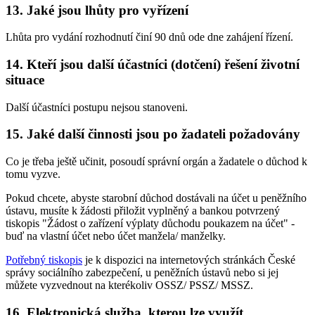
13. Jaké jsou lhůty pro vyřízení
Lhůta pro vydání rozhodnutí činí 90 dnů ode dne zahájení řízení.
14. Kteří jsou další účastníci (dotčení) řešení životní
situace
Další účastníci postupu nejsou stanoveni.
15. Jaké další činnosti jsou po žadateli požadovány
Co je třeba ještě učinit, posoudí správní orgán a žadatele o důchod k
tomu vyzve.
Pokud chcete, abyste starobní důchod dostávali na účet u peněžního
ústavu, musíte k žádosti přiložit vyplněný a bankou potvrzený
tiskopis "Žádost o zařízení výplaty důchodu poukazem na účet" -
buď na vlastní účet nebo účet manžela/ manželky.
Potřebný tiskopis
je k dispozici na internetových stránkách České
správy sociálního zabezpečení, u peněžních ústavů nebo si jej
můžete vyzvednout na kterékoliv OSSZ/ PSSZ/ MSSZ.
16. Elektronická služba, kterou lze využít