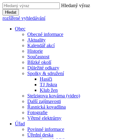
Hledaný výraz
Hledat
rozšířené vyhledávání
Obec
Obecné informace
Aktuality
Kalendář akcí
Historie
Současnost
Blízké okolí
Důležité odkazy
Spolky & sdružení
Hasiči
TJ Jiskra
Klub žen
Stelzigova kovárna (video)
Další zajímavosti
Řasnická kovadlina
Fotografie
Větrné elektrárny
Úřad
Povinné informace
Úřední deska