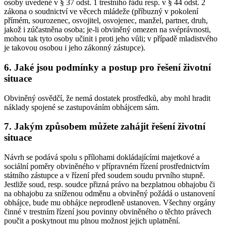
osoby uvedené v § 37 odst. 1 trestního řádu resp. v § 44 odst. 2
zákona o soudnictví ve věcech mládeže (příbuzný v pokolení
přímém, sourozenec, osvojitel, osvojenec, manžel, partner, druh,
jakož i zúčastněna osoba; je-li obviněný omezen na svéprávnosti,
mohou tak tyto osoby učinit i proti jeho vůli; v případě mladistvého
je takovou osobou i jeho zákonný zástupce).
6. Jaké jsou podmínky a postup pro řešení životní
situace
Obviněný osvědčí, že nemá dostatek prostředků, aby mohl hradit
náklady spojené se zastupováním obhájcem sám.
7. Jakým způsobem můžete zahájit řešení životní
situace
Návrh se podává spolu s přílohami dokládajícími majetkové a
sociální poměry obviněného v přípravném řízení prostřednictvím
státního zástupce a v řízení před soudem soudu prvního stupně.
Jestliže soud, resp. soudce přizná právo na bezplatnou obhajobu či
na obhajobu za sníženou odměnu a obviněný požádá o ustanovení
obhájce, bude mu obhájce neprodleně ustanoven. Všechny orgány
činné v trestním řízení jsou povinny obviněného o těchto právech
poučit a poskytnout mu plnou možnost jejich uplatnění.