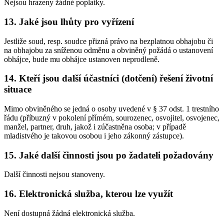
Nejsou hrazeny žádné poplatky.
13. Jaké jsou lhůty pro vyřízení
Jestliže soud, resp. soudce přizná právo na bezplatnou obhajobu či
na obhajobu za sníženou odměnu a obviněný požádá o ustanovení
obhájce, bude mu obhájce ustanoven neprodleně.
14. Kteří jsou další účastníci (dotčení) řešení životní
situace
Mimo obviněného se jedná o osoby uvedené v § 37 odst. 1 trestního
řádu (příbuzný v pokolení přímém, sourozenec, osvojitel, osvojenec,
manžel, partner, druh, jakož i zúčastněna osoba; v případě
mladistvého je takovou osobou i jeho zákonný zástupce).
15. Jaké další činnosti jsou po žadateli požadovány
Další činnosti nejsou stanoveny.
16. Elektronická služba, kterou lze využít
Není dostupná žádná elektronická služba.