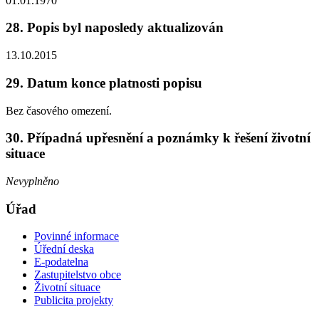
01.01.1970
28. Popis byl naposledy aktualizován
13.10.2015
29. Datum konce platnosti popisu
Bez časového omezení.
30. Případná upřesnění a poznámky k řešení životní
situace
Nevyplněno
Úřad
Povinné informace
Úřední deska
E-podatelna
Zastupitelstvo obce
Životní situace
Publicita projekty