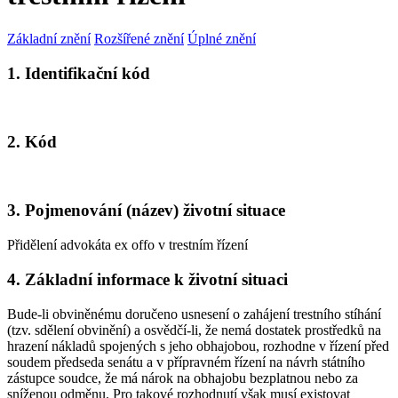
Základní znění
Rozšířené znění
Úplné znění
1. Identifikační kód
2. Kód
3. Pojmenování (název) životní situace
Přidělení advokáta ex offo v trestním řízení
4. Základní informace k životní situaci
Bude-li obviněnému doručeno usnesení o zahájení trestního stíhání
(tzv. sdělení obvinění) a osvědčí-li, že nemá dostatek prostředků na
hrazení nákladů spojených s jeho obhajobou, rozhodne v řízení před
soudem předseda senátu a v přípravném řízení na návrh státního
zástupce soudce, že má nárok na obhajobu bezplatnou nebo za
sníženou odměnu. Pro takové rozhodnutí však musí existovat