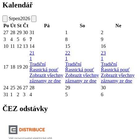
Kalendář
Srpen
2026
Po
Út
St
Čt
Pá
So
Ne
27
28
29
30
31
1
2
3
4
5
6
7
8
9
10
11
12
13
14
15
16
21
22
23
1
1
1
Tradiční
Tradiční
Tradiční
17
18
19
20
Řasnická pouť
Řasnická pouť
Řasnická pouť
Zobrazit všechny
Zobrazit všechny
Zobrazit všechny
záznamy ze dne
záznamy ze dne
záznamy ze dne
24
25
26
27
28
29
30
31
1
2
3
4
5
6
ČEZ odstávky