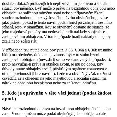
dostatek důkazů prokazujících nepříznivou majetkovou a sociální
situaci obviněného. Byť může o právu na bezplatnou obhajobu nebo
obhajobu za sníženou odměnu soud nebo v přípravném řízení
soudce rozhodnout i bez výslovného návrhu obviněného, jeví se
jako jistější, pokud je tento návrh podán hned po zahájení trestního
stíhání, resp. v okamžiku, kdy se obviněný dostane do situace, že
jeho majetkové poměry mu nedovolí hradit náklady spojené se
zastupováním obhájcem. V tomto případě hradí náklady obhajoby
zcela nebo zčásti stát.
V případech tzv. nutné obhajoby (viz. § 36, § 36a a § 36b trestního
řádu) má obviněný dokonce povinnost být v trestním řízení
zastupován obhájcem (nevzdá-li se ho ve stanovených případech),
proto nevyužije-li práva si obhájce zvolit, je mu po dobu, kdy
důvody nutné obhajoby trvají, příslušným orgánem ustanoven z
úřední povinnosti (i bez návrhu). I zde má obviněný však možnost
osvědčit, že s ohledem na jeho majetkovou a sociální situaci má
nárok na obhajobu bezplatnou nebo za sníženou odměnu.
5. Kdo je oprávněn v této věci jednat (podat žádost
apod.)
Návrh na rozhodnutí o právu na bezplatnou obhajobu či obhajobu
za sníženou odměnu může podat obviněný, jeho obhájce a dále