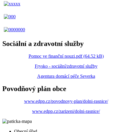
Sociální a zdravotní služby
Pomoc ve finanční nouzi.pdf (64.52 kB)
Frysko - sociální/zdravotní služby
Agentura domácí péče Severka
Povodňový plán obce
www.edpp.cz/povodnovy-plan/dolni-rasnice/
www.edpp.cz/zarizeni/dolni-rasnice/
Obecní úřad