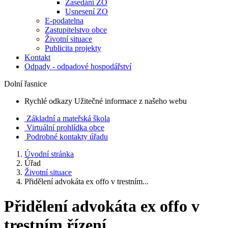
Zasedání ZO
Usnesení ZO
E-podatelna
Zastupitelstvo obce
Životní situace
Publicita projekty
Kontakt
Odpady - odpadové hospodářství
Dolní řasnice
Rychlé odkazy
Užitečné informace z našeho webu
Základní a mateřská škola
Virtuální prohlídka obce
Podrobné kontakty úřadu
Úvodní stránka
Úřad
Životní situace
Přidělení advokáta ex offo v trestním...
Přidělení advokáta ex offo v
trestním řízení