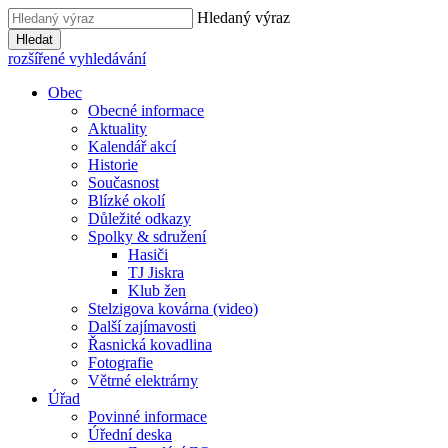
Hledaný výraz
Hledat
rozšířené vyhledávání
Obec
Obecné informace
Aktuality
Kalendář akcí
Historie
Současnost
Blízké okolí
Důležité odkazy
Spolky & sdružení
Hasiči
TJ Jiskra
Klub žen
Stelzigova kovárna (video)
Další zajímavosti
Řasnická kovadlina
Fotografie
Větrné elektrárny
Úřad
Povinné informace
Úřední deska