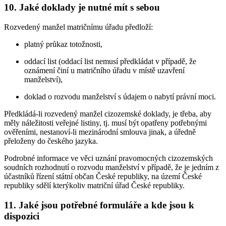
10. Jaké doklady je nutné mít s sebou
Rozvedený manžel matričnímu úřadu předloží:
platný průkaz totožnosti,
oddací list (oddací list nemusí předkládat v případě, že
oznámení činí u matričního úřadu v místě uzavření
manželství),
doklad o rozvodu manželství s údajem o nabytí právní moci.
Předkládá-li rozvedený manžel cizozemské doklady, je třeba, aby
měly náležitosti veřejné listiny, tj. musí být opatřeny potřebnými
ověřeními, nestanoví-li mezinárodní smlouva jinak, a úředně
přeloženy do českého jazyka.
Podrobné informace ve věci uznání pravomocných cizozemských
soudních rozhodnutí o rozvodu manželství v případě, že je jedním z
účastníků řízení státní občan České republiky, na území České
republiky sdělí kterýkoliv matriční úřad České republiky.
11. Jaké jsou potřebné formuláře a kde jsou k
dispozici