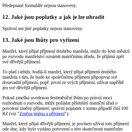
Předepsané formuláře nejsou stanoveny.
12. Jaké jsou poplatky a jak je lze uhradit
Správní ani jiné poplatky nejsou stanoveny.
13. Jaké jsou lhůty pro vyřízení
Manžel, který přijal příjmení druhého manžela, může do šesti měsíců
po rozvodu manželství oznámit matričnímu úřadu, že přijímá zpět
své dřívější příjmení.
To platí i tehdy, hodlá-li manžel, který přijal příjmení druhého
manžela s tím, že bude ke společnému příjmení připojovat své
dosavadní příjmení, popř. první ze svých příjmení, užívat napříště
jen své dřívější příjmení.
Pokud zmešká uvedenou šestiměsíční lhůtu po právní moci
rozhodnutí o rozvodu, může požádat příslušný matriční úřad o
povolení změny příjmení; správní poplatek v tomto případě činí 100
Kč (viz "
Změna jména a příjmení
").
Manžel, který přijal dřívější příjmení, je povinen užívat toto příjmení
ode dne, kdy bylo vydáno potvrzení o této skutečnosti matričním