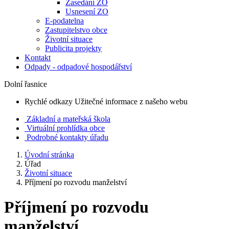
Zasedání ZO
Usnesení ZO
E-podatelna
Zastupitelstvo obce
Životní situace
Publicita projekty
Kontakt
Odpady - odpadové hospodářství
Dolní řasnice
Rychlé odkazy
Užitečné informace z našeho webu
Základní a mateřská škola
Virtuální prohlídka obce
Podrobné kontakty úřadu
Úvodní stránka
Úřad
Životní situace
Příjmení po rozvodu manželství
Příjmení po rozvodu
manželství